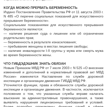
КОГДА МОЖНО ПРЕРВАТЬ БЕРЕМЕННОСТЬ
Издано Постановление Правительства РФ от 11 августа 2003 г.
N 485 «О перечне социальных показаний для искусственного
прерывания беременности».
Социальными показаниями для искусственного прерывания
беременности являются:
— наличие решения суда о лишении или об ограничении
родительских прав;
— беременность в результате изнасилования;
— пребывание женщины в местах лишения свободы;
— наличие инвалидности I-II группы у мужа или смерть мужа
во время беременности жены.
ЧТО ГИБДЭДЭШНИК ЗНАТЬ ОБЯЗАН
Новым Приказом МВД РФ от 7 июля 2003 г. N 525 «О внесении
изменений и дополнений в нормативный правовой акт МВД
России» изменяется Наставление по службе дорожной
инспекции и организации движения ГИБДД МВД РФ.
Уточняются функции, права и обязанности службы дорожной
инспекции и организации движения. В частности, исключается
положение о том, что указанные службы вправе налагать
взыскание за административные правонарушения, а также
выявлять нарушения лицензионных требований и условий.
Более подробно определены функции служб в сфере