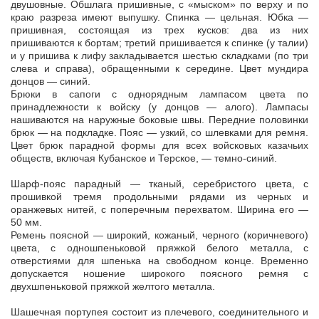
двушовные. Обшлага пришивные, с «мыском» по верху и по
краю разреза имеют выпушку. Спинка — цельная. Юбка —
пришивная, состоящая из трех кусков: два из них
пришиваются к бортам; третий пришивается к спинке (у талии)
и у пришива к лифу закладывается шестью складками (по три
слева и справа), обращенными к середине. Цвет мундира
донцов — синий.
Брюки в сапоги с однорядным лампасом цвета по
принадлежности к войску (у донцов — алого). Лампасы
нашиваются на наружные боковые швы. Передние половинки
брюк — на подкладке. Пояс — узкий, со шлевками для ремня.
Цвет брюк парадной формы для всех войсковых казачьих
обществ, включая Кубанское и Терское, — темно-синий.
Шарф-пояс парадный — тканый, серебристого цвета, с
прошивкой тремя продольными рядами из черных и
оранжевых нитей, с поперечным перехватом. Ширина его —
50 мм.
Ремень поясной — широкий, кожаный, черного (коричневого)
цвета, с одношпеньковой пряжкой белого металла, с
отверстиями для шпенька на свободном конце. Временно
допускается ношение широкого поясного ремня с
двухшпеньковой пряжкой желтого металла.
Шашечная портупея состоит из плечевого, соединительного и