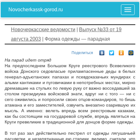
Novocherkassk-gorod.ru
Новочеркасские ведомости
|
Выпуск №33 от 19
августа 2003
| Форма одежды — парадная
Поделиться
На парад идет отряд
На предпоследнем Большом Круге реестрового Всевеликого
войска Донского седовласые прилампасенные деды в белых
генерал-адъютанских папахах и псевдоказачьих мундирах с
алыми кантиками и пуговичками в непотребных местах, мирно
дремавшие на стульях по левую руку от важно восседавшей за
столом президиума войсковой знати, вдруг ни с того — ни с
сего оживились и попросили своих отцов-командиров, то бишь
атамана и его заместителей, озвучить внезапно озарившую их
мысль. А именно: велеть впредь всем реестровым казакам,
как бы состоящим на государевой службе, впредь являться на
Круги превеликие в традиционной для донцов форме одежды.
В тот раз зал действительно пестрел от одежды лягушачьей
расцветки, и незапятнанные ею старики, видимо, считали, что