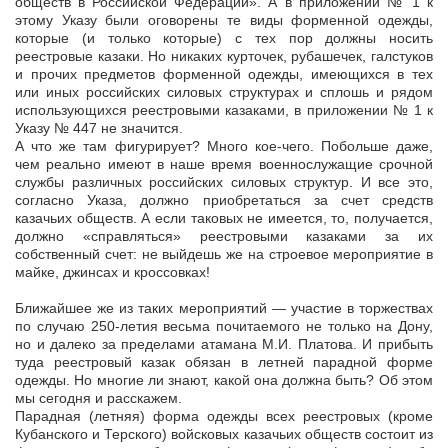
обществ в Российской Федерации». А в приложении № 1 к
этому Указу были оговорены те виды форменной одежды,
которые (и только которые) с тех пор должны носить
реестровые казаки. Но никаких курточек, рубашечек, галстуков
и прочих предметов форменной одежды, имеющихся в тех
или иных российских силовых структурах и сплошь и рядом
использующихся реестровыми казаками, в приложении № 1 к
Указу № 447 не значится.
А что же там фигурирует? Много кое-чего. Побольше даже,
чем реально имеют в наше время военнослужащие срочной
службы различных российских силовых структур. И все это,
согласно Указа, должно приобретаться за счет средств
казачьих обществ. А если таковых не имеется, то, получается,
должно «справляться» реестровыми казаками за их
собственный счет: не выйдешь же на строевое мероприятие в
майке, джинсах и кроссовках!
Ближайшее же из таких мероприятий — участие в торжествах
по случаю 250-летия весьма почитаемого не только на Дону,
но и далеко за пределами атамана М.И. Платова. И прибыть
туда реестровый казак обязан в летней парадной форме
одежды. Но многие ли знают, какой она должна быть? Об этом
мы сегодня и расскажем.
Парадная (летняя) форма одежды всех реестровых (кроме
Кубанского и Терского) войсковых казачьих обществ состоит из