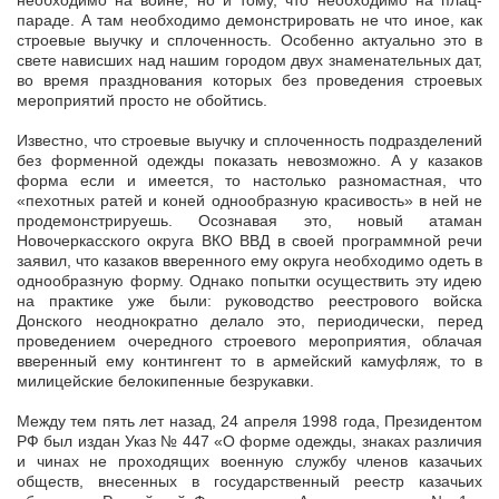
необходимо на войне, но и тому, что необходимо на плац-
параде. А там необходимо демонстрировать не что иное, как
строевые выучку и сплоченность. Особенно актуально это в
свете нависших над нашим городом двух знаменательных дат,
во время празднования которых без проведения строевых
мероприятий просто не обойтись.
Известно, что строевые выучку и сплоченность подразделений
без форменной одежды показать невозможно. А у казаков
форма если и имеется, то настолько разномастная, что
«пехотных ратей и коней однообразную красивость» в ней не
продемонстрируешь. Осознавая это, новый атаман
Новочеркасского округа ВКО ВВД в своей программной речи
заявил, что казаков вверенного ему округа необходимо одеть в
однообразную форму. Однако попытки осуществить эту идею
на практике уже были: руководство реестрового войска
Донского неоднократно делало это, периодически, перед
проведением очередного строевого мероприятия, облачая
вверенный ему контингент то в армейский камуфляж, то в
милицейские белокипенные безрукавки.
Между тем пять лет назад, 24 апреля 1998 года, Президентом
РФ был издан Указ № 447 «О форме одежды, знаках различия
и чинах не проходящих военную службу членов казачьих
обществ, внесенных в государственный реестр казачьих