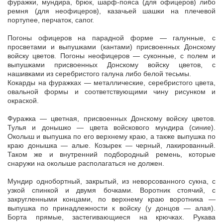
фуражки, мундира, брюк, шарф-пояса (для офицеров) либо
ремня (для неофицеров), казачьей шашки на плечевой
портупее, перчаток, сапог.
Погоны офицеров на парадной форме — галунные, с
просветами и выпушками (кантами) присвоенных Донскому
войску цветов. Погоны неофицеров — суконные, с полем и
выпушками присвоенных Донскому войску цветов, с
нашивками из серебристого галуна либо белой тесьмы.
Кокарды на фуражках — металлические, серебристого цвета,
овальной формы и соответствующими чину рисунком и
окраской.
Фуражка — цветная, присвоенных Донскому войску цветов.
Тулья и донышко — цвета войскового мундира (синие).
Околыш и выпушка по его верхнему краю, а также выпушка по
краю донышка — алые. Козырек — черный, лакированный.
Таком же и внутренний подбородный ремень, которые
снаружи на околыше располагаться не должен.
Мундир однобортный, закрытый, из неворсованного сукна, с
узкой спинкой и двумя бочками. Воротник стоячий, с
закругленными концами, по верхнему краю воротника —
выпушка по принадлежности к войску (у донцов — алая).
Борта прямые, застегивающиеся на крючках. Рукава