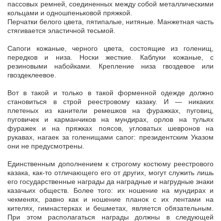
пассовых ремней, соединенных между собой металлическими
кольцами и одношпеньковой пряжкой.
Перчатки белого цвета, пятипалые, нитяные. Манжетная часть
стягивается эластичной тесьмой.
Сапоги кожаные, черного цвета, состоящие из голенищ,
передков и низа. Носки жесткие. Каблуки кожаные, с
резиновыми набойками. Крепление низа гвоздевое или
гвоздеклеевое.
Вот в такой и только в такой форменной одежде должно
становиться в строй реестровому казаку. И — никаких
плетеных из канители ремешков на фуражках, пуговиц,
пуговичек и карманчиков на мундирах, орлов на тульях
фуражек и на пряжках поясов, угловатых шевронов на
рукавах, нагаек за голенищами сапог: президентским Указом
они не предусмотрены.
Единственным дополнением к строгому костюму реестрового
казака, как-то отличающего его от других, могут служить лишь
его государственные награды да наградные и нагрудные знаки
казачьих обществ. Более того: их ношение на мундирах и
чекменях, равно как и ношение планок с их лентами на
кителях, гимнастерках и бешметах, является обязательным.
При этом располагаться награды должны в следующей