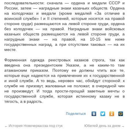
последовательности: сначала — ордена и медали СССР и
России, затем — наградные знаки казачьих обществ. Ордена
на колодочках и медали (кроме медалей «За отличие в
воинской службе» I и II степеней, которые носятся на правой
стороне груди) размещаются на левой стороне груди, ордена
без колодочек — на правой. Наградные знаки войсковых
казачьих обществ размещаются на левой стороне груди, а
нагрудные знаки — на правой, на 10-15 мм ниже
государственных наград, а при отсутствии таковых — на их
месте.
Форменная одежда реестровых казаков строга, так как
введена она президентским Указом, а не каким-то там
атаманским приказом. Поэтому ее должны чтить все те,
которые еще надеются на привлечение их к государственной
и иной службе. А то ведь, неровен час, обойдут стороной: к
службе не призовут, жалованья не положат, в очередной чин
не произведут. И тогда прости-прощай заветные мечты о
государственной службе, которая истинному казаку не в
тягость, а в радость.
Поделиться
←
История Новочеркасска под стук
Юбилей день за днем
→