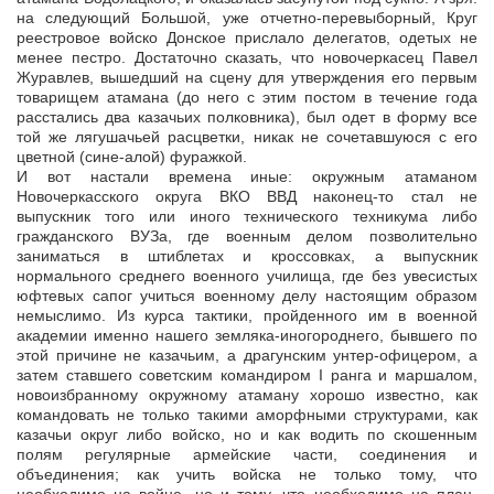
на следующий Большой, уже отчетно-перевыборный, Круг
реестровое войско Донское прислало делегатов, одетых не
менее пестро. Достаточно сказать, что новочеркасец Павел
Журавлев, вышедший на сцену для утверждения его первым
товарищем атамана (до него с этим постом в течение года
расстались два казачьих полковника), был одет в форму все
той же лягушачьей расцветки, никак не сочетавшуюся с его
цветной (сине-алой) фуражкой.
И вот настали времена иные: окружным атаманом
Новочеркасского округа ВКО ВВД наконец-то стал не
выпускник того или иного технического техникума либо
гражданского ВУЗа, где военным делом позволительно
заниматься в штиблетах и кроссовках, а выпускник
нормального среднего военного училища, где без увесистых
юфтевых сапог учиться военному делу настоящим образом
немыслимо. Из курса тактики, пройденного им в военной
академии именно нашего земляка-иногороднего, бывшего по
этой причине не казачьим, а драгунским унтер-офицером, а
затем ставшего советским командиром I ранга и маршалом,
новоизбранному окружному атаману хорошо известно, как
командовать не только такими аморфными структурами, как
казачьи округ либо войско, но и как водить по скошенным
полям регулярные армейские части, соединения и
объединения; как учить войска не только тому, что