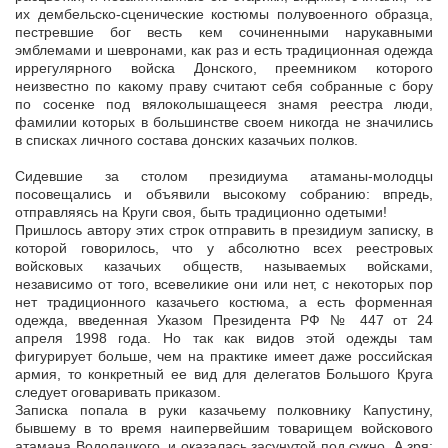
их дембельско-сценические костюмы полувоенного образца,
пестревшие бог весть кем сочиненными нарукавными
эмблемами и шевронами, как раз и есть традиционная одежда
иррегулярного войска Донского, преемником которого
неизвестно по какому праву считают себя собранные с бору
по сосенке под вялоколышащееся знамя реестра люди,
фамилии которых в большинстве своем никогда не значились
в списках личного состава донских казачьих полков.
Сидевшие за столом президиума атаманы-молодцы
посовещались и объявили высокому собранию: впредь,
отправляясь на Круги своя, быть традиционно одетыми!
Пришлось автору этих строк отправить в президиум записку, в
которой говорилось, что у абсолютно всех реестровых
войсковых казачьих обществ, называемых войсками,
независимо от того, всевеликие они или нет, с некоторых пор
нет традиционного казачьего костюма, а есть форменная
одежда, введенная Указом Президента РФ № 447 от 24
апреля 1998 года. Но так как видов этой одежды там
фигурирует больше, чем на практике имеет даже российская
армия, то конкретный ее вид для делегатов Большого Круга
следует оговаривать приказом.
Записка попала в руки казачьему полковнику Капустину,
бывшему в то время наипервейшим товарищем войскового
атамана Водолацкого, и оказалась засунутой под сукно. А зря: