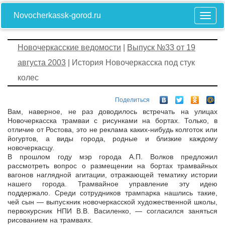
Novocherkassk-gorod.ru
Новочеркасские ведомости
|
Выпуск №33 от 19
августа 2003
| История Новочеркасска под стук
колес
Поделиться
Вам, наверное, не раз доводилось встречать на улицах
Новочеркасска трамваи с рисунками на бортах. Только, в
отличие от Ростова, это не реклама каких-нибудь колготок или
йогуртов, а виды города, родные и близкие каждому
новочеркасцу.
В прошлом году мэр города А.П. Волков предложил
рассмотреть вопрос о размещении на бортах трамвайных
вагонов наглядной агитации, отражающей тематику истории
нашего города. Трамвайное управление эту идею
поддержало. Среди сотрудников трампарка нашлись такие,
чей сын — выпускник новочеркасской художественной школы,
первокурсник НПИ В.В. Василенко, — согласился заняться
рисованием на трамваях.