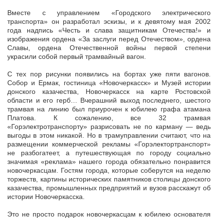
Вместе с управлением «Городского электрического
транспорта» он разработал эскизы, и к девятому мая 2002
года надпись «Честь и слава защитникам Отечества!» и
изображения ордена «За заслуги перед Отечеством», ордена
Славы, ордена Отечественной войны первой степени
украсили собой первый трамвайный вагон.
С тех пор рисунки появились на бортах уже пяти вагонов.
Собор и Ермак, гостиница «Новочеркасск» и Музей истории
донского казачества, Новочеркасск на карте Ростовской
области и его герб… Вчерашний выход последнего, шестого
трамвая на линию был приурочен к юбилею графа атамана
Платова. К сожалению, все 32 трамвая
«Горэлектротранспорту» разрисовать не по карману — ведь
выгоды в этом никакой. Но в трамуправлении считают, что на
размещении коммерческой рекламы «Горэлектортранспорт»
не разбогатеет, а путешествующая по городу социально
значимая «реклама» нашего города обязательно понравится
новочеркасцам. Гостям города, которые соберутся на неделю
торжеств, картины исторических памятников столицы донского
казачества, промышленных предприятий и вузов расскажут об
истории Новочеркасска.
Это не просто подарок новочеркасцам к юбилею основателя