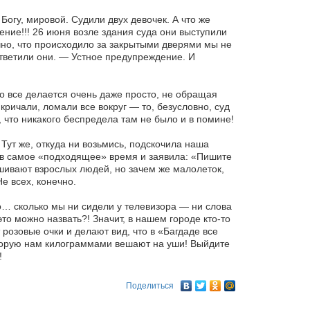
Богу, мировой. Судили двух девочек. А что же
ние!!! 26 июня возле здания суда они выступили
но, что происходило за закрытыми дверями мы не
ответили они. — Устное предупреждение. И
то все делается очень даже просто, не обращая
ричали, ломали все вокруг — то, безусловно, суд
 что никакого беспредела там не было и в помине!
Тут же, откуда ни возьмись, подскочила наша
я в самое «подходящее» время и заявила: «Пишите
шивают взрослых людей, но зачем же малолеток,
е всех, конечно.
о… сколько мы ни сидели у телевизора — ни слова
то можно назвать?! Значит, в нашем городе кто-то
розовые очки и делают вид, что в «Багдаде все
которую нам килограммами вешают на уши! Выйдите
!
Поделиться