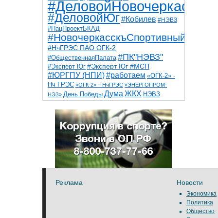
#ДеловойНовочеркасск
#ДеловойЮг
#Кобилев
#НЭВЗ
#НацПроектБКАД
#НовочеркасскъСпортивный
#НчГРЭС ПАО ОГК-2
#ПК"НЭВЗ"
#ОбщественнаяПалата
#Эксперт Юг
#Эксперт Юг #МСП
#ЮРГПУ (НПИ)
#работаем
«ОГК-2» -
Нч ГРЭС
«ОГК-2» – НчГРЭС
«ЭНЕРГОПРОМ-
Дума
ЖКХ
НЭВЗ
День Победы
НЭЗ»
ТНТ
НчГРЭС
Победа
Собор
ТПП
благоустройство
ветераны
выборы
дети
дороги
казаки
коррупция
космос
парк
общественная палата
пожар
роща
спорт
художники
театр
транспорт
Реклама
Новости
Экономика
Политика
Общество