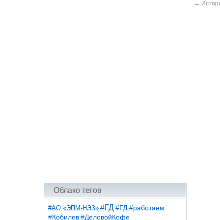
←
Истори
Облако тегов
#ГД
#АО «ЭПМ-НЭЗ»
#ГД #работаем
#ДеловойКофе
#Кобилев