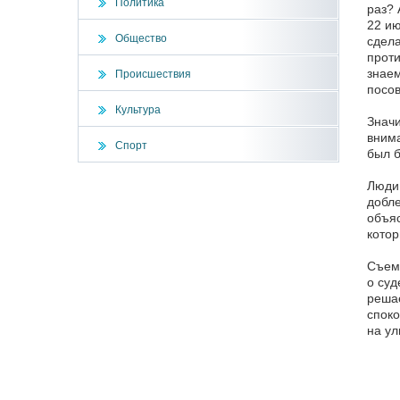
Политика
раз? 
22 ию
Общество
сдела
проти
знаем
Происшествия
посов
Культура
Значи
внима
Спорт
был б
Люди 
добле
объяс
котор
Съемо
о суд
решае
споко
на ул