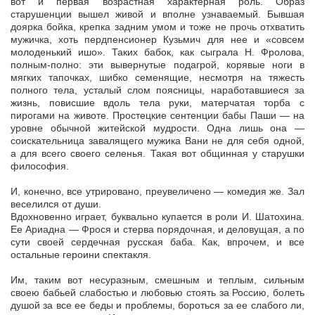
вот и первая возрастная характерная роль. Образ
старушенции вышел живой и вполне узнаваемый. Бывшая
доярка бойка, крепка задним умом и тоже не прочь отхватить
мужичка, хоть пердпенсионер Кузьмич для нее и «совсем
молоденький ишо». Таких бабок, как сыграла Н. Фролова,
полным-полно: эти вывернутые подагрой, корявые ноги в
мягких тапочках, шибко семенящие, несмотря на тяжесть
полного тела, усталый слом поясницы, наработавшиеся за
жизнь, повисшие вдоль тела руки, матерчатая торба с
пирогами на животе. Простецкие сентенции бабы Паши — на
уровне обычной житейской мудрости. Одна лишь она —
соискательница завалящего мужика Вани не для себя одной,
а для всего своего селенья. Такая вот общинная у старушки
философия.
И, конечно, все утрировано, преувеличено — комедия же. Зал
веселился от души.
Вдохновенно играет, буквально купается в роли И. Шатохина.
Ее Ариадна — Фрося и стерва порядочная, и деловущая, а по
сути своей сердечная русская баба. Как, впрочем, и все
остальные героини спектакля.
Им, таким вот несуразным, смешным и теплым, сильным
своею бабьей слабостью и любовью стоять за Россию, болеть
душой за все ее беды и проблемы, бороться за ее слабого ли,