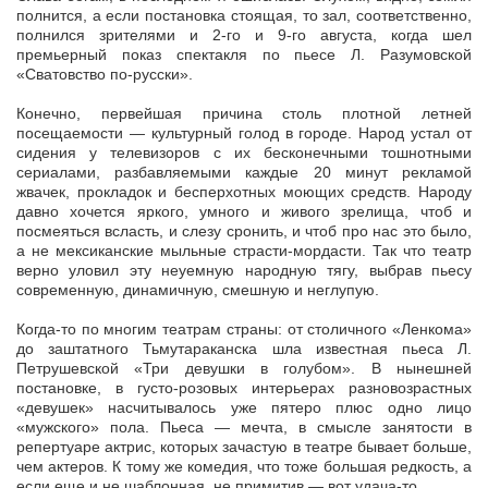
полнится, а если постановка стоящая, то зал, соответственно,
полнился зрителями и 2-го и 9-го августа, когда шел
премьерный показ спектакля по пьесе Л. Разумовской
«Сватовство по-русски».
Конечно, первейшая причина столь плотной летней
посещаемости — культурный голод в городе. Народ устал от
сидения у телевизоров с их бесконечными тошнотными
сериалами, разбавляемыми каждые 20 минут рекламой
жвачек, прокладок и бесперхотных моющих средств. Народу
давно хочется яркого, умного и живого зрелища, чтоб и
посмеяться всласть, и слезу сронить, и чтоб про нас это было,
а не мексиканские мыльные страсти-мордасти. Так что театр
верно уловил эту неуемную народную тягу, выбрав пьесу
современную, динамичную, смешную и неглупую.
Когда-то по многим театрам страны: от столичного «Ленкома»
до заштатного Тьмутараканска шла известная пьеса Л.
Петрушевской «Три девушки в голубом». В нынешней
постановке, в густо-розовых интерьерах разновозрастных
«девушек» насчитывалось уже пятеро плюс одно лицо
«мужского» пола. Пьеса — мечта, в смысле занятости в
репертуаре актрис, которых зачастую в театре бывает больше,
чем актеров. К тому же комедия, что тоже большая редкость, а
если еще и не шаблонная, не примитив — вот удача-то.