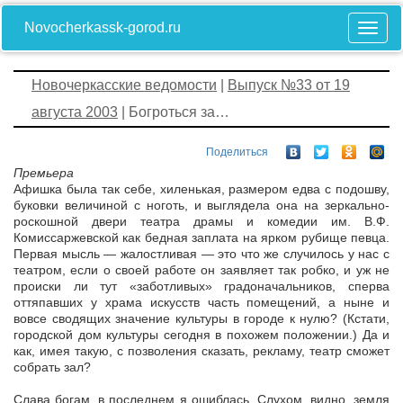
Novocherkassk-gorod.ru
Новочеркасские ведомости
|
Выпуск №33 от 19
августа 2003
| Богроться за…
Поделиться
Премьера
Афишка была так себе, хиленькая, размером едва с подошву,
буковки величиной с ноготь, и выглядела она на зеркально-
роскошной двери театра драмы и комедии им. В.Ф.
Комиссаржевской как бедная заплата на ярком рубище певца.
Первая мысль — жалостливая — это что же случилось у нас с
театром, если о своей работе он заявляет так робко, и уж не
происки ли тут «заботливых» градоначальников, сперва
оттяпавших у храма искусств часть помещений, а ныне и
вовсе сводящих значение культуры в городе к нулю? (Кстати,
городской дом культуры сегодня в похожем положении.) Да и
как, имея такую, с позволения сказать, рекламу, театр сможет
собрать зал?
Слава богам, в последнем я ошиблась. Слухом, видно, земля