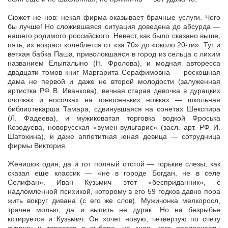
Сюжет не нов: некая фирма оказывает брачные услуги. Чего
бы лучше! Но сложившаяся ситуация доведена до абсурда —
нашего родимого российского. Невест, как было сказано выше,
пять, их возраст колеблется от «за 70» до «около 20-ти». Тут и
ветхая бабка Паша, приволокшаяся в город из сельца с лихим
названием Елыпалыно (Н. Фролова), и модная авторесса
двадцати томов книг Маргарита Серафимовна — роскошная
дама не первой и даже не второй молодости (залуженная
артистка РФ В. Иванкова), вечная старая девочка в дурацких
очочках и носочках на тонюсеньких ножках — школьная
библиотекарша Тамара, сдвинувшаяся на сонетах Шекспира
(Л. Фадеева), и мужиковатая торговка водкой Фроська
Козодуева, новорусская «вумен-вульгарис» (засл. арт. РФ И.
Шатохина), и даже аппетитная юная девица — сотрудница
фирмы Виктория.
Женишок один, да и тот полный отстой — горькие слезы, как
сказал еще классик — «не в городе Богдан, не в селе
Селифан». Иван Кузьмич этот «бесприданник», с
надломленной психикой, которому в его 59 годков давно пора
жить вокруг дивана (с его же слов). Мужичонка мелкоросл,
трачен молью, да и выпить не дурак. Но на безрыбье
котируется и Кузьмич. Он хочет новую, четвертую по счету