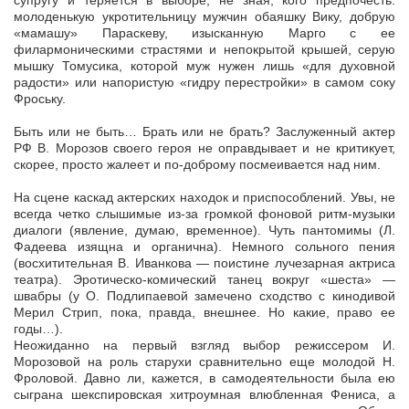
супругу и теряется в выборе, не зная, кого предпочесть:
молоденькую укротительницу мужчин обаяшку Вику, добрую
«мамашу» Параскеву, изысканную Марго с ее
филармоническими страстями и непокрытой крышей, серую
мышку Томусика, которой муж нужен лишь «для духовной
радости» или напористую «гидру перестройки» в самом соку
Фроську.
Быть или не быть… Брать или не брать? Заслуженный актер
РФ В. Морозов своего героя не оправдывает и не критикует,
скорее, просто жалеет и по-доброму посмеивается над ним.
На сцене каскад актерских находок и приспособлений. Увы, не
всегда четко слышимые из-за громкой фоновой ритм-музыки
диалоги (явление, думаю, временное). Чуть пантомимы (Л.
Фадеева изящна и органична). Немного сольного пения
(восхитительная В. Иванкова — поистине лучезарная актриса
театра). Эротическо-комический танец вокруг «шеста» —
швабры (у О. Подлипаевой замечено сходство с кинодивой
Мерил Стрип, пока, правда, внешнее. Но какие, право ее
годы…).
Неожиданно на первый взгляд выбор режиссером И.
Морозовой на роль старухи сравнительно еще молодой Н.
Фроловой. Давно ли, кажется, в самодеятельности была ею
сыграна шекспировская хитроумная влюбленная Фениса, а