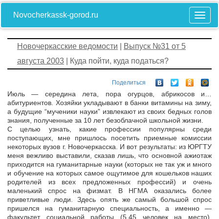
Novocherkassk-gorod.ru
Новочеркасские ведомости
|
Выпуск №31 от 5
августа 2003
| Куда пойти, куда податься?
Поделиться
Июль — середина лета, пора огурцов, абрикосов и…
абитуриентов. Хозяйки укладывают в банки витамины на зиму,
а будущие “мученики науки” извлекают из своих бедных голов
знания, полученные за 10 лет безоблачной школьной жизни.
С целью узнать, какие профессии популярны среди
поступающих, мне пришлось посетить приемные комиссии
некоторых вузов г. Новочеркасска. И вот результаты: из ЮРГТУ
меня вежливо выставили, сказав лишь, что основной ажиотаж
приходится на гуманитарные науки (которых не так уж и много
и обучение на которых самое ощутимое для кошельков наших
родителей из всех предложенных профессий) и очень
маленький спрос на физмат. В НГМА оказались более
приветливые люди. Здесь опять же самый большой спрос
пришелся на гуманитарную специальность, а именно —
факультет социальной работы (5,45 человек на место),