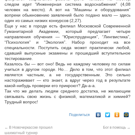
следом идет “Инженерная система водоснабжения” (4,08
человек на место). А вот на “Машины и оборудования”
вопреки обыкновению заявлений было подано мало — здесь
один из самых низких конкурсов (2,27).
Еще у нас в городе есть филиал Московской Современной
Гуманитарной Академии, который предлагает четыре
направления обучения — “Юриспруденция”, “Лингвистика”,
“Психология” и “Экология”. Набор проходит на все
специальности. Поступить сюда может практически любой,
сдавший выпускные экзамены и прошедший вступительное
тестирование.
Казалось бы — вот оно! Ведь не каждому человеку по силам
учиться в другом городе. Но… Дело в том, что этот филиал
является частным, а не государственным. Это сильно
настораживает — кто знает, а вдруг через год в результате
какой-нибудь проверки его прикроют? Да-а-а.
Так что же делать людям среднего достатка, не желающим
связывать свою жизнь с физикой, математикой и химией?
Трудный вопрос!
Поделиться
←
В Новочеркасске прошел
Бог в помощь
→
шахматный турнир