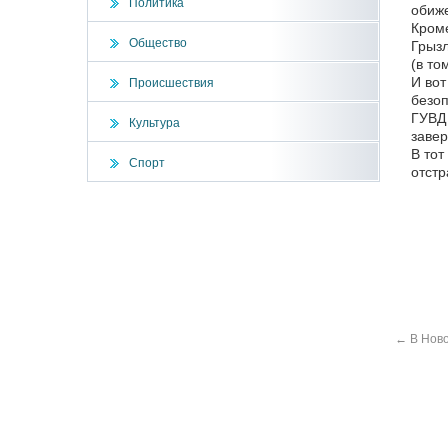
Политика
обиже
Кроме
Общество
Грызл
(в то
И вот
Происшествия
безоп
ГУВД 
Культура
завер
В тот
Спорт
отстр
←
В Ново