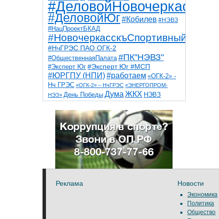
#ДеловойНовочеркасск
#ДеловойЮг
#Кобилев
#НЭВЗ
#НацПроектБКАД
#НовочеркасскъСпортивный
#НчГРЭС ПАО ОГК-2
#ПК"НЭВЗ"
#ОбщественнаяПалата
#Эксперт Юг
#Эксперт Юг #МСП
#ЮРГПУ (НПИ)
#работаем
«ОГК-2» -
Нч ГРЭС
«ОГК-2» – НчГРЭС
«ЭНЕРГОПРОМ-
Дума
ЖКХ
НЭВЗ
День Победы
НЭЗ»
ТНТ
НчГРЭС
Победа
Собор
ТПП
благоустройство
ветераны
выборы
дети
дороги
казаки
коррупция
космос
парк
общественная палата
пожар
роща
спорт
художники
театр
транспорт
Реклама
Новости
Экономика
Политика
Общество