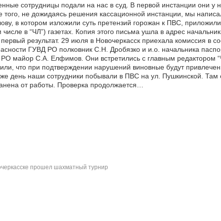
нные сотрудницы подали на нас в суд. В первой инстанции они у 
 того, не дожидаясь решения кассационной инстанции, мы написа
ову, в котором изложили суть претензий горожан к ПВС, приложил
м числе в “ЧЛ”) газетах. Копия этого письма ушла в адрес начальни
 первый результат. 29 июля в Новочеркасск приехала комиссия в с
асности ГУВД РО полковник С.Н. Дробязко и и.о. начальника пасп
РО майор С.А. Елфимов. Они встретились с главным редактором “Ч
или, что при подтверждении нарушений виновные будут привлечены
 же день наши сотрудники побывали в ПВС на ул. Пушкинской. Там 
анена от работы. Проверка продолжается…
черкасске прошел шахматный турнир