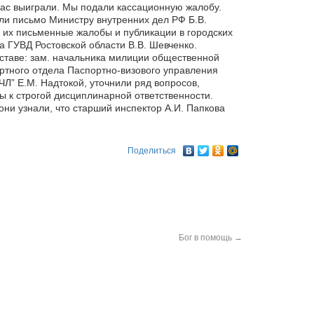
нас выиграли. Мы подали кассационную жалобу.
ли письмо Министру внутренних дел РФ Б.В.
и их письменные жалобы и публикации в городских
ка ГУВД Ростовской области В.В. Шевченко.
оставе: зам. начальника милиции общественной
ортного отдела Паспортно-визового управления
Л” Е.М. Надтокой, уточнили ряд вопросов,
 к строгой дисциплинарной ответственности.
они узнали, что старший инспектор А.И. Папкова
Поделиться
Бог в помощь
→