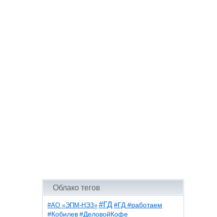
Облако тегов
#ГД
#АО «ЭПМ-НЭЗ»
#ГД #работаем
#ДеловойКофе
#Кобилев