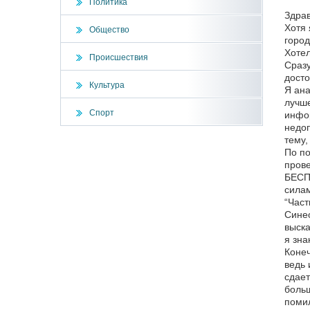
Политика
Здрав
Хотя 
Общество
город
Хотел
Происшествия
Сразу
досто
Культура
Я ан
лучше
Спорт
инфор
недоп
тему,
По по
прове
БЕСПЛ
силам
“Част
Синео
выска
я зна
Конеч
ведь 
сдает
больш
помил