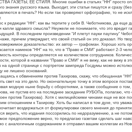
ТВА ГАЗЕТЫ, ЕЕ СТИЛЯ. Многие ошибки в статьях “НН” просто опе
го знания русского языка. Выходит, эти статьи пишутся и сразу (бе
вляются в печать? Но если так проверяют орфографию, то не искл
.
с к редакции “НН”: как вы терпите у себя В. Чеботникова, да еще 
и капли здравого смысла? Неужели не понимаете, что это вредит г
дущей. В последнем произведении “И плетут пауки паутину” Чебо
аже, причем утверждает, что своей статьей он это доказал. Но тв
овержимое доказательство: их автор — графоман. Хорошо хоть о
асается намеков “НН” на то, что в “Право и СМИ” работают 2-3 чело
мость конторы определяется не количеством сотрудников. Количес
сти, которой в названии “Право и СМИ” я не вижу, как не вижу в э
 на одной странице с портретом зампреда Госдумы можно истолков
у не лишено оснований.
ащаясь к обвинениям против Тахирова, скажу, что обещанная “НН
ть свет на это дело. Но окончательную точку в этом вопросе пост
вая модную ныне борьбу с оборотнями, а также сообщение о том, 
ова, не пустив его на последнее заседание РУБОПа, полагаю, что 
оен против Тахирова). Хотя с милицейскими чинами еще не все пон
оим отношением к Тахирову. Хоть бы написал в том духе, что уваж
очитает воздержаться от формулировки своего мнения до приняти
ся верить, что издания поссорились по недоразумению, а не потому
мое предположение верно, то предлагаю газетам сделать шаг навс
о c аналогичным содержанием я отправил вашим коллегам из Ново