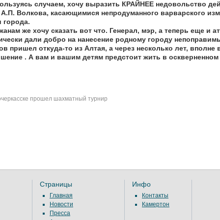
Пользуясь случаем, хочу выразить КРАЙНЕЕ недовольство де
 А.П. Волкова, касающимися непродуманного варварского изм
и города.
жанам же хочу сказать вот что. Генерал, мэр, а теперь еще и 
ически дали добро на нанесение родному городу непоправимых
в пришел откуда-то из Алтая, а через несколько лет, вполне 
шение . А вам и вашим детям предстоит жить в оскверненном
черкасске прошел шахматный турнир
Страницы
Инфо
Главная
Контакты
Новости
Камертон
Пресса