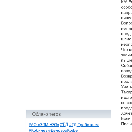
КАЧЕС
особо
напра
пишут
Вопро
нет н
преды
шпион
неопр
Что к
значи
пышно
Собак
повод
Возвр
проли
Учиты
Тахир
настр
со св
предп
Хочет
Облако тегов
Если 
Письм
#ГД
#АО «ЭПМ-НЭЗ»
#ГД #работаем
#ДеловойКофе
#Кобилев