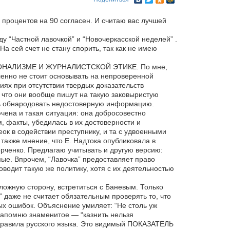
 процентов на 90 согласен. И считаю вас лучшей
у “Частной лавочкой” и “Новочеркасской неделей” .
 На сей счет не стану спорить, так как не имею
СИОНАЛИЗМЕ И ЖУРНАЛИСТСКОЙ ЭТИКЕ. По мне,
енно не стоит основывать на непроверенной
ях при отсутствии твердых доказательств
о, что они вообще пишут на такую заковыристую
ить обнародовать недостоверную информацию.
ючена и такая ситуация: она добросовестно
 факты, убедилась в их достоверности и
к в содействии преступнику, и та с удвоенными
также мнение, что Е. Надтока опубликовала в
ерченко. Предлагаю учитывать и другую версию:
мые. Впрочем, “Лавочка” предоставляет право
водит такую же политику, хотя с их деятельностью
ожную сторону, встретиться с Баневым. Только
” даже не считает обязательным проверять то, что
ых ошибок. Объяснение умиляет: “Не столь уж
напомню знаменитое — “казнить нельзя
правила русского языка. Это видимый ПОКАЗАТЕЛЬ