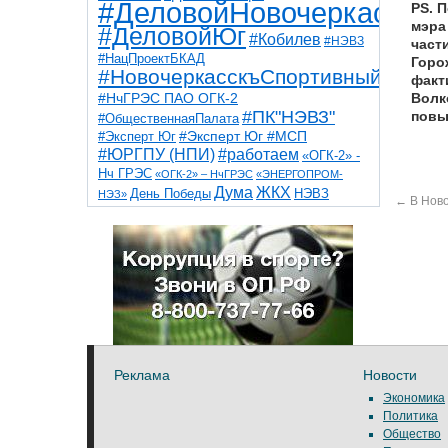
#ДеловойНовочеркасск
PS. 
мэра
#ДеловойЮг
#Кобилев
#НЭВЗ
част
#НацПроектБКАД
Горо
#НовочеркасскъСпортивный
факт
#НчГРЭС ПАО ОГК-2
Волко
#ПК"НЭВЗ"
повы
#ОбщественнаяПалата
#Эксперт Юг
#Эксперт Юг #МСП
#ЮРГПУ (НПИ)
#работаем
«ОГК-2» -
Нч ГРЭС
«ОГК-2» – НчГРЭС
«ЭНЕРГОПРОМ-
Дума
ЖКХ
НЭВЗ
День Победы
НЭЗ»
←
В Ново
ТНТ
НчГРЭС
Победа
Собор
ТПП
благоустройство
ветераны
выборы
дети
дороги
казаки
коррупция
космос
парк
общественная палата
пожар
роща
спорт
художники
театр
транспорт
Реклама
Новости
Экономика
Политика
Общество