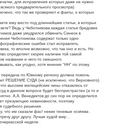
чатки, для исправления которых даже не нужно
з всякого предварительного просмотра)
ючено, что так же проверяют и факты, о которых
даете ему место под длиннейшие статьи, в которых
азете? Ведь у Чеботникова каждая статья бредовее
тников даже умудрился обвинить Синеок в
орения Чеботникова содержат только одно
рфографические ошибки стал исправлять.
века, то вполне возможно, что так оно и есть. Но
тво определяет скорее наличие той самой
том названии и чего-то смешного.
ывать, как угодно, хотя мнение “НН” по этому
” передача по Южному региону должна помочь
авит РЕШЕНИЕ СУДА (не исключено, что Верховного).
что высокие милицейские чины отказались от
суд в данном вопросе будет беспристрастен (а то и
ятно. А.А. Венедиктов до сих пор не определился
ает презумпцию невиновности, поэтому
я судебного решения.
, что им сказали фас! некие теневые хозяева .
тречу друг другу. Лучше худой мир…
черкасской недели .