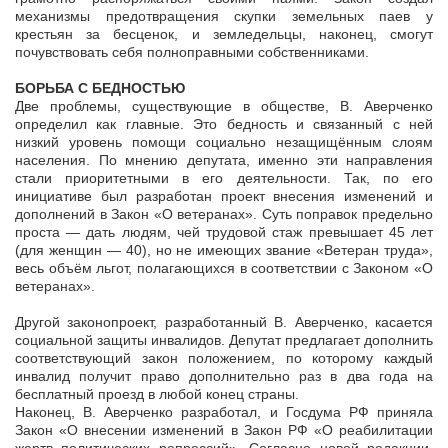
механизмы предотвращения скупки земельных паев у
крестьян за бесценок, и земледельцы, наконец, смогут
почувствовать себя полноправными собственниками.
БОРЬБА С БЕДНОСТЬЮ
Две проблемы, существующие в обществе, В. Аверченко
определил как главные. Это бедность и связанный с ней
низкий уровень помощи социально незащищённым слоям
населения. По мнению депутата, именно эти направления
стали приоритетными в его деятельности. Так, по его
инициативе был разработан проект внесения изменений и
дополнений в Закон «О ветеранах». Суть поправок предельно
проста — дать людям, чей трудовой стаж превышает 45 лет
(для женщин — 40), но не имеющих звание «Ветеран труда»,
весь объём льгот, полагающихся в соответствии с Законом «О
ветеранах».
Другой законопроект, разработанный В. Аверченко, касается
социальной защиты инвалидов. Депутат предлагает дополнить
соответствующий закон положением, по которому каждый
инвалид получит право дополнительно раз в два года на
бесплатный проезд в любой конец страны.
Наконец, В. Аверченко разработал, и Госдума РФ приняла
Закон «О внесении изменений в Закон РФ «О реабилитации