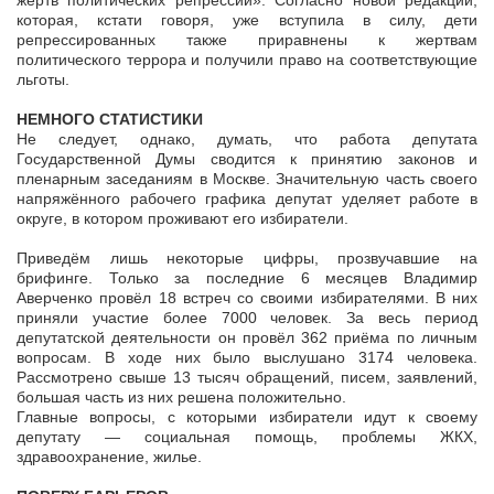
жертв политических репрессий». Согласно новой редакции,
которая, кстати говоря, уже вступила в силу, дети
репрессированных также приравнены к жертвам
политического террора и получили право на соответствующие
льготы.
НЕМНОГО СТАТИСТИКИ
Не следует, однако, думать, что работа депутата
Государственной Думы сводится к принятию законов и
пленарным заседаниям в Москве. Значительную часть своего
напряжённого рабочего графика депутат уделяет работе в
округе, в котором проживают его избиратели.
Приведём лишь некоторые цифры, прозвучавшие на
брифинге. Только за последние 6 месяцев Владимир
Аверченко провёл 18 встреч со своими избирателями. В них
приняли участие более 7000 человек. За весь период
депутатской деятельности он провёл 362 приёма по личным
вопросам. В ходе них было выслушано 3174 человека.
Рассмотрено свыше 13 тысяч обращений, писем, заявлений,
большая часть из них решена положительно.
Главные вопросы, с которыми избиратели идут к своему
депутату — социальная помощь, проблемы ЖКХ,
здравоохранение, жилье.