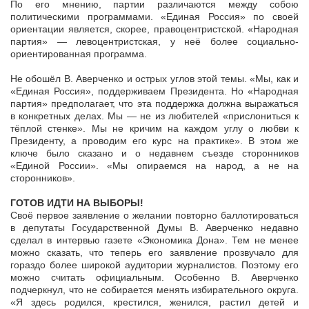
По его мнению, партии различаются между собою
политическими программами. «Единая Россия» по своей
ориентации является, скорее, правоцентристской. «Народная
партия» — левоцентристская, у неё более социально-
ориентированная программа.
Не обошёл В. Аверченко и острых углов этой темы. «Мы, как и
«Единая Россия», поддерживаем Президента. Но «Народная
партия» предполагает, что эта поддержка должна выражаться
в конкретных делах. Мы — не из любителей «прислониться к
тёплой стенке». Мы не кричим на каждом углу о любви к
Президенту, а проводим его курс на практике». В этом же
ключе было сказано и о недавнем съезде сторонников
«Единой России». «Мы опираемся на народ, а не на
сторонников».
ГОТОВ ИДТИ НА ВЫБОРЫ!
Своё первое заявление о желании повторно баллотироваться
в депутаты Государственной Думы В. Аверченко недавно
сделал в интервью газете «Экономика Дона». Тем не менее
можно сказать, что теперь его заявление прозвучало для
гораздо более широкой аудитории журналистов. Поэтому его
можно считать официальным. Особенно В. Аверченко
подчеркнул, что не собирается менять избирательного округа.
«Я здесь родился, крестился, женился, растил детей и