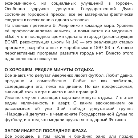
экономических, ни социальных улучшений в городе».
Особенно удручает депутата Государственной Думы
состояние городской прессы: все её материалы фактически
сводятся к восхвалению одного человека.
Но главные претензии В. Аверченко к команде мэра. Уровень
её профессионализма невысок, и повышается он медленно.
«Всё, что в последнее время сделано в городе (реконструкция
БСМП, реконструкция школы № 14) — это реализация старых
программ, разработанных и «пробитых» в 1997-98 гг. А новых
перспективных программ развития города нет. Вместо этого
одна сплошная показуха».
О ХОРОШЕМ: РЕДКИЕ МИНУТЫ ОТДЫХА
Все знают, что депутат Аверченко любит футбол. Любит давно,
преданно и самозабвенно. Любит не как любитель,
созерцающий его, лёжа на диване. Но как профессионал,
знающий толк в игре и часто в неё играющий.
Именно ему он посвящает короткие минуты отдыха. И в этом
видны увлечённость и азарт. С каким вдохновением он
рассказывал об уже 3-ей победе депутатской группы
«Народный депутат» в чемпионате Государственной Думы по
футболу, и о том, что медали вручал легендарный Фетисов.
ЗАПОМИНАЕТСЯ ПОСЛЕДНЯЯ ФРАЗА
Всё хорошее, в том числе и брифинг, рано или поздно