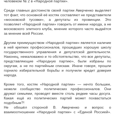
человеком № 2 в «Народной партии».
Среди главных достоинств своей партии Аверченко выделяет
тот факт, что основной её костяк составляют не представители
«московской тусовки», а депутаты из провинции. Это
позволяет «Народной партии» говорить от имени народа, а не
московского элитного клуба, мнение которого часто выдаётся
за мнение всей России.
Другим преимуществом «Народной партии» является наличие
в ней крепких профессионалов, прошедших хорошую школу
государственного управления и депутатской деятельности.
Наконец, немаловажно и то обстоятельство, что все депутаты,
представляющие «Народную партию», были избраны по
округам, а не по партийным спискам. Иначе говоря, прошли
горнило избирательной борьбы и получили кредит доверия
народа.
Кроме того, костяк «Народной партии» — нечто большее,
нежели сообщество политических профессионалов. Они
дружат семьями, проводят вместе столь редкие часы досуга.
Какая ещё из политических партий может похвастаться
подобным?!
Не обошёл стороной В. Аверченко и вопрос о
взаимоотношении «Народной партии» с «Единой Россией».