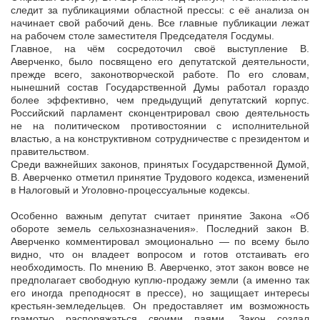
следит за публикациями областной прессы: с её анализа он
начинает свой рабочий день. Все главные публикации лежат
на рабочем столе заместителя Председателя Госдумы.
Главное, на чём сосредоточил своё выступление В.
Аверченко, было посвящено его депутатской деятельности,
прежде всего, законотворческой работе. По его словам,
нынешний состав Государственной Думы работал гораздо
более эффективно, чем предыдущий депутатский корпус.
Российский парламент сконцентрировал свою деятельность
не на политическом противостоянии с исполнительной
властью, а на конструктивном сотрудничестве с президентом и
правительством.
Среди важнейших законов, принятых Государственной Думой,
В. Аверченко отметил принятие Трудового кодекса, изменений
в Налоговый и Уголовно-процессуальные кодексы.
Особенно важным депутат считает принятие Закона «Об
обороте земель сельхозназначения». Последний закон В.
Аверченко комментировал эмоционально — по всему было
видно, что он владеет вопросом и готов отстаивать его
необходимость. По мнению В. Аверченко, этот закон вовсе не
предполагает свободную куплю-продажу земли (а именно так
его иногда преподносят в прессе), но защищает интересы
крестьян-земледельцев. Он предоставляет им возможность
грамотно распоряжаться своими паями. Закон создал