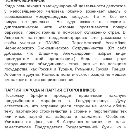
ПОВЕРХ БАРЬЕРОВ
Когда речь заходит о международной деятельности депутатов,
у непосвящённого человека обычно возникает мысль о
всевозможных международных поездках. Что ж, без них
никуда не денешься. Но куда важнее те незримые
дипломатические нити, которые протягиваются поверх
барьеров, поверх границ и помогают сближению стран. В.
Аверченко наглядно продемонстрировал это рассказом о
своём участии в ПАЧЭС — Парламентской Ассамблее
Черноморского Экономического Сотрудничества. (От себя
добавим, что Владимир Александрович избран вице-
президентом этой организации.) Ведь в союз ради
сотрудничества объединились столь разные по позициям
государства, как Россия и Турция, Румыния, Грузия, Греция,
Албания и другие. Разность политических позиций не мешает
им находить точки соприкосновения.
ПАРТИЯ НАРОДА И ПАРТИЯ СТОРОННИКОВ
Поскольку брифинг проходил практически накануне
предвыборного марафона в Государственную Думу,
естественно, что встречающиеся стороны не могли обойти
тему партийного строительства в стране и перспективы тех
или иных партий на выборах в парламент. Особенно.
Учитывая тот факт, что В. Аверченко является не только
заместителем Председателя Государственной Думы, но и