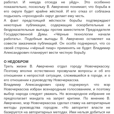
работал. И никуда отсюда не уйду». Это особенно
показательно, поскольку В. Аверченко понимает, что борьба в
его округе будет крайне жёсткой. И его отказ от соблазна
подыскать «проходной» округ делает ему честь.
А факт предстоящей жёсткости борьбы подтверждают
некоторые публикации, содержащие оскорбительные и
бездоказательные выпады против заместителя Председателя
Государственной Думы. «Чёрные технологии начали
работать». Подобные выпады В. Аверченко оставляет на
совести заказчиков публикаций. Он особо подчеркнул, что со
своей стороны «чёрный пиар» применять не будет. Владимир
Александрович планирует вести честную борьбу.
О НЕДОБРОМ
Треть жизни В. Аверченко отдал городу Новочеркасску.
Поэтому вполне естественно прозвучали вопросы и об его
отношении к непростой ситуации, сложившейся в городе, и о
его отношении к руководству Новочеркасска.
Владимир Александрович сразу подчеркнул. что мэр
Новочеркасска избран всенародным голосованием, и поэтому
выбор народа следует уважать. Но всенародное избрание не
предполагает мандата на запрет критики. По мнению В.
Аверченко, мэр Новочеркасска сделал ставку на авторитарные
методы руководства городом. «Но авторитет власти не
базируется на авторитарных методах. Ими нельзя добиться ни