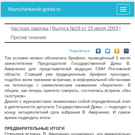
Novocherkassk-gorod.ru
Частная лавочка
|
Выпуск №28 от 15 июля 2003
|
Против течения
Поделиться
Так условно можно обозначить брифинг, проведённый 5 июля
заместителем Председателя Государственной Думы В.
Аверченко для представителей ведущих СМИ Ростовской
области. Ставший уже традиционным, брифинг проходил,
подобно всем прежним встречам, в неформальной обстановке
на теплоходе с символическим названием «Берегиня». В
общем, как теперь принято говорить, состоялась встреча «без
галстуков».
Диалог с журналистами знаменовал собой определённый этап
в деятельности депутата Государственной Думы — подходит к
концу четырёхлетний срок избрания В. Аверченко. И самое
время подводить итоги.
ПРЕДВАРИТЕЛЬНЫЕ ИТОГИ
Открывая встречу, В. Аверченко подчеркнул, что внимательно