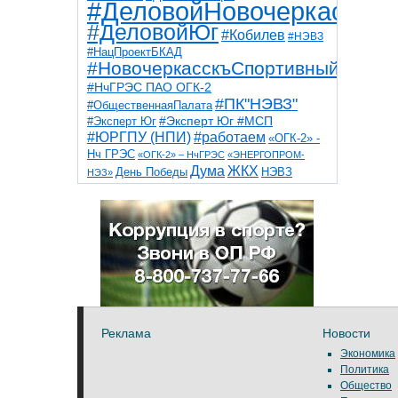
#ДеловойНовочеркасск
#ДеловойЮг
#Кобилев
#НЭВЗ
#НацПроектБКАД
#НовочеркасскъСпортивный
#НчГРЭС ПАО ОГК-2
#ПК"НЭВЗ"
#ОбщественнаяПалата
#Эксперт Юг
#Эксперт Юг #МСП
#ЮРГПУ (НПИ)
#работаем
«ОГК-2» -
Нч ГРЭС
«ОГК-2» – НчГРЭС
«ЭНЕРГОПРОМ-
Дума
ЖКХ
НЭВЗ
День Победы
НЭЗ»
ТНТ
НчГРЭС
Победа
Собор
ТПП
благоустройство
ветераны
выборы
дети
дороги
казаки
коррупция
космос
парк
общественная палата
пожар
роща
спорт
художники
театр
транспорт
Реклама
Новости
Экономика
Политика
Общество