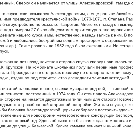
енный. Сверху он начинается от улицы Александровской, там где с
-то спуск тоже назывался Александровским, а еще раньше Аксайски
, имя предводителя крестьянской войны 1670-1671 гг. Степана Раз
о благоустройство не оказало. Напротив. Много лет назад он выгляд
е под номером 27 было общежитием архитектурно-планировочного 
девчата нашего курса и мы, естественно, наведывались к ним. В п
ской и любовались бескрайним водным простором с островками по
за и др.). Такие разливы до 1952 года были ежегодными. Но сегод
пуск.
есколько лет назад нечетная сторона спуска сверху начиналась т
.К. Крупской. На комбинате школьники получали первичные профе
тели. Проходил и я в его цехах практику по столярно-плотничному
дка, отданная под строительство двенадцати элитных коттеджей.
тив этой площадки точнее, свалки мусора перед ней, — типовой 
шленности, построенный в 1974 году. Он стоит вдоль Александровс
ой стороне начинается двухэтажным типичным для старого Новочер
дамент от разобранной старинной постройки. Жители спуска, с ко
-бы батюшка Александровской церкви собирался построить здесь 
товленные для новостройки железобетонные конструкции беспорядо
 так не первый год. Здесь обрывается бывшая когда-то мостовая 
ящие до улицы Кавказской. Кулига камыша венчает и нижний конец