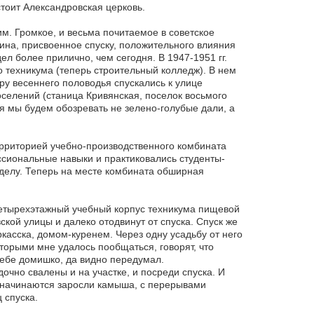
тоит Александровская церковь.
м. Громкое, и весьма почитаемое в советское
ина, присвоенное спуску, положительного влияния
ел более прилично, чем сегодня. В 1947-1951 гг.
техникума (теперь строительный колледж). В нем
ору весеннего половодья спускались к улице
селений (станица Кривянская, поселок восьмого
ня мы будем обозревать не зелено-голубые дали, а
ерриторией учебно-производственного комбината
ссиональные навыки и практиковались студенты-
 делу. Теперь на месте комбината обширная
четырехэтажный учебный корпус техникума пищевой
кой улицы и далеко отодвинут от спуска. Спуск же
касска, домом-куренем. Через одну усадьбу от него
торыми мне удалось пообщаться, говорят, что
себе домишко, да видно передумал.
чно свалены и на участке, и посреди спуска. И
и начинаются заросли камыша, с перерывами
 спуска.