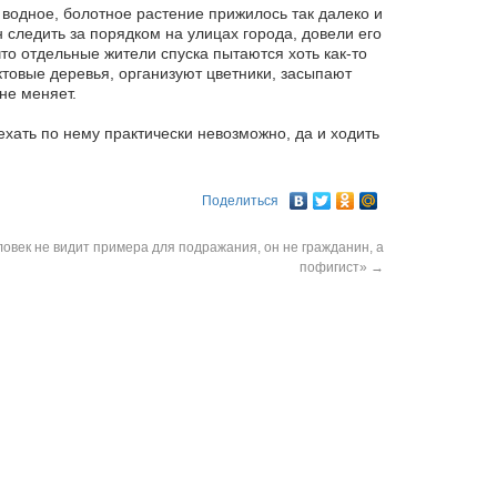
о водное, болотное растение прижилось так далеко и
ан следить за порядком на улицах города, довели его
то отдельные жители спуска пытаются хоть как-то
товые деревья, организуют цветники, засыпают
не меняет.
ехать по нему практически невозможно, да и ходить
Поделиться
ловек не видит примера для подражания, он не гражданин, а
пофигист»
→