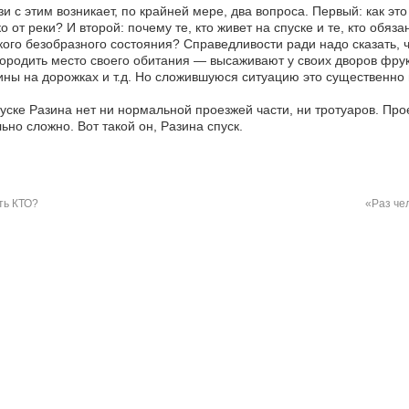
зи с этим возникает, по крайней мере, два вопроса. Первый: как эт
о от реки? И второй: почему те, кто живет на спуске и те, кто обяз
кого безобразного состояния? Справедливости ради надо сказать, ч
ородить место своего обитания — высаживают у своих дворов фрук
ны на дорожках и т.д. Но сложившуюся ситуацию это существенно 
уске Разина нет ни нормальной проезжей части, ни тротуаров. Про
ьно сложно. Вот такой он, Разина спуск.
ть КТО?
«Раз че