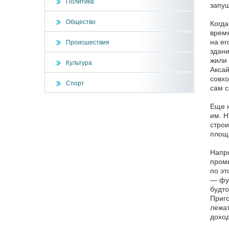
Политика
запущ
Общество
Когда
время
на ег
Происшествия
здани
жили 
Культура
Аксай
совхо
Спорт
сам с
Еще н
им. Н
строи
площа
Напро
промы
по эт
— фун
будто
Приго
лежат
доход