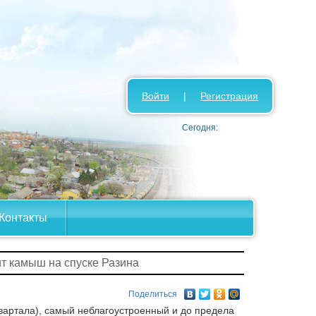
Войти
|
Регистрация
Сегодня:
Контакты
т камыш на спуске Разина
Поделиться
квартала), самый неблагоустроенный и до предела