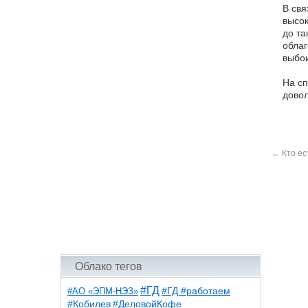
В свя
высок
до та
облаг
выбои
На сп
довол
←
Кто ес
Облако тегов
#ГД
#АО «ЭПМ-НЭЗ»
#ГД #работаем
#ДеловойКофе
#Кобилев