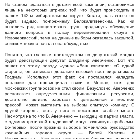
Не станем вдаваться в детали всей кампании, остановимся
лишь на некоторых штрихах той, что будет происходить в
нашем 142-м избирательном округе. Кстати, называться он
будет, видимо, по-прежнему Белокалитвенским. Как ни
пытались ряд инициативных групп продвинуть обсуждение
данного вопроса в пользу переименования округа в
Новочеркасский, тема на данные выборы оказалась закрытой,
слишком поздно начала она обсуждаться.
Понятно, что главным претендентом на депутатский мандат
будет действующий депутат Владимир Аверченко. Вот что
пишет по этому поводу журнал «Ваш капитал»: «С одной
стороны, он занимает довольно высокий пост вице-спикера
Госдумы. Используя этот факт, он постарался наладить
неплохие для провинциала связи в Москве, хотя для
московских группировок не стал своим. Безусловно, Аверченко
располагает определенными финансовыми ресурсами,
достаточно активно работает с центральной и местной
прессой, может выставить на выборы опытную команду. С
другой стороны, есть у него и некоторые слабые места.
Несмотря на то что В. Аверченко — выходец из партии власти,
с административной поддержкой могут возникнуть проблемы.
Во-первых, после прежних выборов поменялось руководство
крупнейших городов округа — Белой Калитвы и
Новочеркасска… Команды, при которых Аверченко прошел в