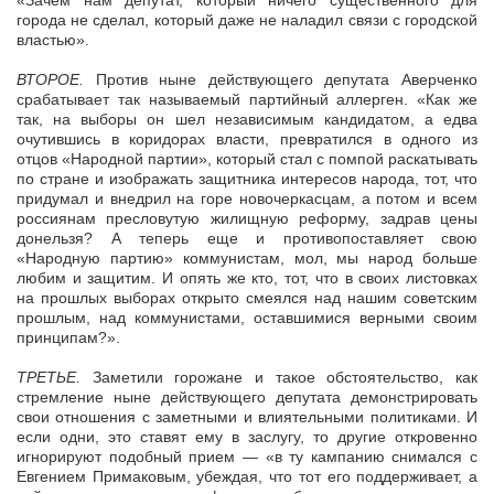
«Зачем нам депутат, который ничего существенного для
города не сделал, который даже не наладил связи с городской
властью».
ВТОРОЕ.
Против ныне действующего депутата Аверченко
срабатывает так называемый партийный аллерген. «Как же
так, на выборы он шел независимым кандидатом, а едва
очутившись в коридорах власти, превратился в одного из
отцов «Народной партии», который стал с помпой раскатывать
по стране и изображать защитника интересов народа, тот, что
придумал и внедрил на горе новочеркасцам, а потом и всем
россиянам пресловутую жилищную реформу, задрав цены
донельзя? А теперь еще и противопоставляет свою
«Народную партию» коммунистам, мол, мы народ больше
любим и защитим. И опять же кто, тот, что в своих листовках
на прошлых выборах открыто смеялся над нашим советским
прошлым, над коммунистами, оставшимися верными своим
принципам?».
ТРЕТЬЕ.
Заметили горожане и такое обстоятельство, как
стремление ныне действующего депутата демонстрировать
свои отношения с заметными и влиятельными политиками. И
если одни, это ставят ему в заслугу, то другие откровенно
игнорируют подобный прием — «в ту кампанию снимался с
Евгением Примаковым, убеждая, что тот его поддерживает, а