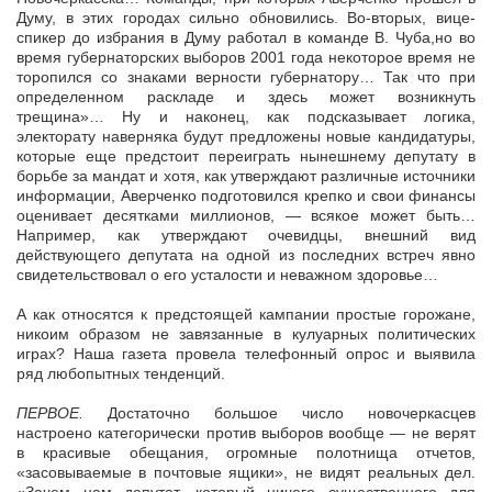
Думу, в этих городах сильно обновились. Во-вторых, вице-
спикер до избрания в Думу работал в команде В. Чуба,но во
время губернаторских выборов 2001 года некоторое время не
торопился со знаками верности губернатору… Так что при
определенном раскладе и здесь может возникнуть
трещина»… Ну и наконец, как подсказывает логика,
электорату наверняка будут предложены новые кандидатуры,
которые еще предстоит переиграть нынешнему депутату в
борьбе за мандат и хотя, как утверждают различные источники
информации, Аверченко подготовился крепко и свои финансы
оценивает десятками миллионов, — всякое может быть…
Например, как утверждают очевидцы, внешний вид
действующего депутата на одной из последних встреч явно
свидетельствовал о его усталости и неважном здоровье…
А как относятся к предстоящей кампании простые горожане,
никоим образом не завязанные в кулуарных политических
играх? Наша газета провела телефонный опрос и выявила
ряд любопытных тенденций.
ПЕРВОЕ.
Достаточно большое число новочеркасцев
настроено категорически против выборов вообще — не верят
в красивые обещания, огромные полотнища отчетов,
«засовываемые в почтовые ящики», не видят реальных дел.