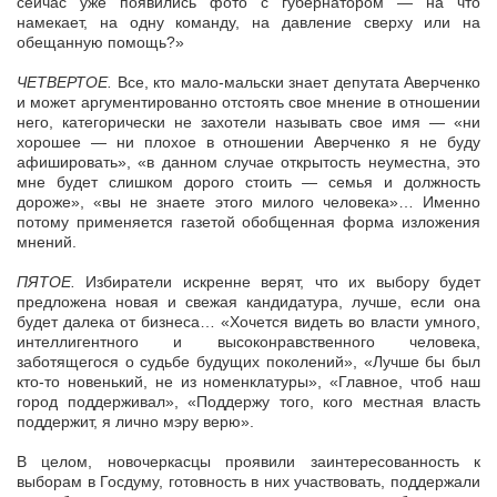
сейчас уже появились фото с губернатором — на что
намекает, на одну команду, на давление сверху или на
обещанную помощь?»
ЧЕТВЕРТОЕ.
Все, кто мало-мальски знает депутата Аверченко
и может аргументированно отстоять свое мнение в отношении
него, категорически не захотели называть свое имя — «ни
хорошее — ни плохое в отношении Аверченко я не буду
афишировать», «в данном случае открытость неуместна, это
мне будет слишком дорого стоить — семья и должность
дороже», «вы не знаете этого милого человека»… Именно
потому применяется газетой обобщенная форма изложения
мнений.
ПЯТОЕ.
Избиратели искренне верят, что их выбору будет
предложена новая и свежая кандидатура, лучше, если она
будет далека от бизнеса… «Хочется видеть во власти умного,
интеллигентного и высоконравственного человека,
заботящегося о судьбе будущих поколений», «Лучше бы был
кто-то новенький, не из номенклатуры», «Главное, чтоб наш
город поддерживал», «Поддержу того, кого местная власть
поддержит, я лично мэру верю».
В целом, новочеркасцы проявили заинтересованность к
выборам в Госдуму, готовность в них участвовать, поддержали