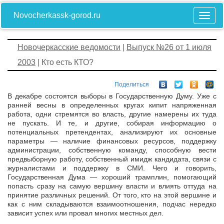
Novocherkassk-gorod.ru
Новочеркасские ведомости
|
Выпуск №26 от 1 июля
2003
| Кто есть КТО?
Поделиться
В декабре состоятся выборы в Государственную Думу. Уже с
ранней весны в определенных кругах кипит напряженная
работа, одни стремятся во власть, другие намерены их туда
не пускать. И те, и другие, собирая информацию о
потенциальных претендентах, анализируют их основные
параметры — наличие финансовых ресурсов, поддержку
администрации, собственную команду, способную вести
предвыборную работу, собственный имидж кандидата, связи с
журналистами и поддержку в СМИ. Чего и говорить,
Государственная Дума — хороший трамплин, помогающий
попасть сразу на самую вершину власти и влиять оттуда на
принятие различных решений. От того, кто на этой вершине и
как с ним складываются взаимоотношения, подчас нередко
зависит успех или провал многих местных дел.