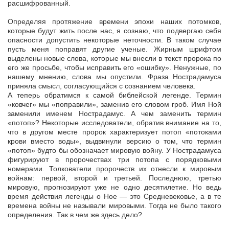
расшифрованный.
Определяя протяжение времени эпохи наших потомков,
которые будут жить после нас, я сознаю, что подвергаю себя
опасности допустить некоторые неточности. В таком случае
пусть меня поправят другие ученые. Жирным шрифтом
выделены новые слова, которые мы внесли в текст пророка по
его же просьбе, чтобы исправить его «ошибку». Ненужные, по
нашему мнению, слова мы опустили. Фраза Нострадамуса
приняла смысл, согласующийся с сознанием человека.
А теперь обратимся к самой библейской легенде. Термин
«ковчег» мы «поправили», заменив его словом гроб. Имя Ной
заменили именем Нострадамус. А чем заменить термин
«потоп»? Некоторые исследователи, обратив внимание на то,
что в другом месте пророк характеризует потоп «потоками
крови вместо воды», выдвинули версию о том, что термин
«потоп» будто бы обозначает мировую войну. У Нострадамуса
фигурируют в пророчествах три потопа с порядковыми
номерами. Толкователи пророчеств их отнесли к мировым
войнам: первой, второй и третьей. Последнюю, третью
мировую, прогнозируют уже не одно десятилетие. Но ведь
время действия легенды о Ное — это Средневековье, а в те
времена войны не называли мировыми. Тогда не было такого
определения. Так в чем же здесь дело?