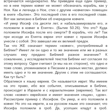
встречается неоднократно. Мы приведем еще один пример,
но в нем термин ковчег не может обозначать корабль, как у
Ноя. Как и легенда о Ное, стих с другим «ковчегом» помещен
в книге «Бытие». Это последний стих в его последней главе.
Вот как записано в Библии об очередном ковчеге.
«И умер Иосиф ста десяти лет, и набальзамировали его, и
положили в ковчег в Египте». (Бытие 50.26). Что это? Куда
положили Иосифа после его смерти? В корабль, что ли? Так
при исходе из Египта евреи этот ковчег с прахом Иосифа
унесли с собой. Это завешал им их великий предок.
Так что ЖЕ означает термин «ковчег», употребляемый в
Библии? Имеет ли он одно и то же значение или же в разных
случаях ему придано Библией разное значение? К
сожалению, у исследователей текстов Библии нет согласия по
этому вопросу. Одни считают (и мы на их стороне), что одно и
тоже слово, упоминаемое в Писании в разных местах, должно
иметь одно и то же значение. Другие с этим не соглашаются.
Как тут быть?
Обратимся к языку евреев. Он называется иврит. Мы имеем
на это право, ибо все события, описываемые в Библии,
происходят в Израиле и с израильтянами (евреями). Так вот
слово «ковчег» еврейское и имеет значения «ящик», «дом».
Рассмотрим пример с Иосифом. Он умер, и его положили в
ковчег. Но это на иврите, а на русском языке это означает, что
Иосифа положили в гроб. Да, усопших кладут в гроб.