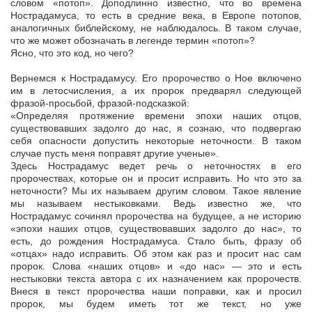
словом «потоп». Доподлинно известно, что во времена
Нострадамуса, то есть в средние века, в Европе потопов,
аналогичных библейскому, не наблюдалось. В таком случае,
что же может обозначать в легенде термин «потоп»?
Ясно, что это код, но чего?
Вернемся к Нострадамусу. Его пророчество о Ное включено
им в летосчисления, а их пророк предварял следующей
фразой-просьбой, фразой-подсказкой:
«Определяя протяжение времени эпохи наших отцов,
существовавших задолго до нас, я сознаю, что подвергаю
себя опасности допустить некоторые неточности. В таком
случае пусть меня поправят другие ученые».
Здесь Нострадамус ведет речь о неточностях в его
пророчествах, которые он и просит исправить. Но что это за
неточности? Мы их называем другим словом. Такое явление
мы называем нестыковками. Ведь известно же, что
Нострадамус сочинял пророчества на будущее, а не историю
«эпохи наших отцов, существовавших задолго до нас», то
есть, до рождения Нострадамуса. Стало быть, фразу об
«отцах» надо исправить. Об этом как раз и просит нас сам
пророк. Слова «наших отцов» и «до нас» — это и есть
нестыковки текста автора с их назначением как пророчеств.
Внеся в текст пророчества наши поправки, как и просил
пророк, мы будем иметь тот же текст, но уже