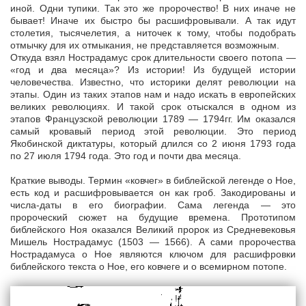
иной. Одни тупики. Так это же пророчество! В них иначе не
бывает! Иначе их быстро бы расшифровывали. А так идут
столетия, тысячелетия, а ниточек к тому, чтобы подобрать
отмычку для их отмыкания, не представляется возможным.
Откуда взял Нострадамус срок длительности своего потопа —
«год и два месяца»? Из истории! Из будущей истории
человечества. Известно, что историки делят революции на
этапы. Один из таких этапов нам и надо искать в европейских
великих революциях. И такой срок отыскался в одном из
этапов Французской революции 1789 — 1794гг. Им оказался
самый кровавый период этой революции. Это период
Якобинской диктатуры, который длился со 2 июня 1793 года
по 27 июля 1794 года. Это год и почти два месяца.
Краткие выводы. Термин «ковчег» в библейской легенде о Ное,
есть код и расшифровывается он как гроб. Закодированы и
числа-даты в его биографии. Сама легенда — это
пророческий сюжет на будущие времена. Прототипом
библейского Ноя оказался Великий пророк из Средневековья
Мишель Нострадамус (1503 — 1566). А сами пророчества
Нострадамуса о Ное являются ключом для расшифровки
библейского текста о Ное, его ковчеге и о всемирном потопе.