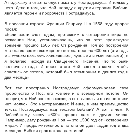
А подсказку и ответ следует искать у Нострадамуса. И только у
него. Дело в том, что Ной. наряду с другими героями Библии,
является героем и пророчеств Нострадамуса.
В послании королю Франции Генриху II в 1558 году пророк
писал:
«Если вести счет годам, протекшим с сотворения мира до
рождения Ноя, устанавливаешь, что за этот промежуток
времени прошло 1506 лет. От рождения Ноя до построения
ковчега во время всемирного потопа прошло 600 лет (эти годы
мы станем называть солнечными, лунными и смешанными), и
я полагаю, исходя из Священного Писания, что то были
солнечные года. И после этого Ной вошел в ковчег, чтобы
спастись от потопа, который был всемирным и длился год и
два месяца».
Вот так пространно Нострадамус сформулировал свое
пророчество о Нос, его ковчеге и о всемирном потопе. Он
говорит, что Ной вошел в ковчег, а вот вышел ли он из него или
нет, молчок. Это настораживает. И еще, в чем преимущество
текста Нострадамуса над текстом Библии? А вот в чем. К
библейскому числу «600» пророк дает и другие числа.
Например, дату рождения Ноя — это 1506 год от «сотворения
мира». И продолжительность потопа он дает «один год и два
месяца». Библия срок потопа дает иной.