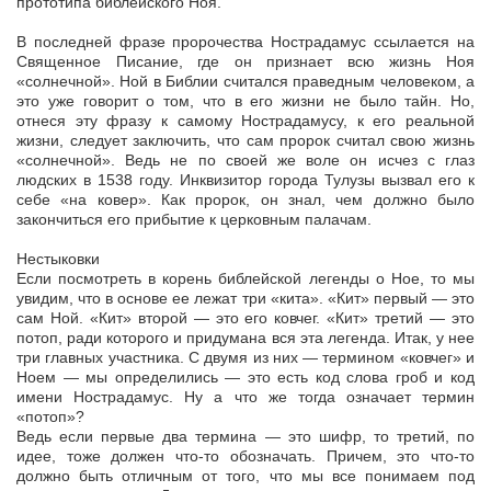
прототипа библейского Ноя.
В последней фразе пророчества Нострадамус ссылается на
Священное Писание, где он признает всю жизнь Ноя
«солнечной». Ной в Библии считался праведным человеком, а
это уже говорит о том, что в его жизни не было тайн. Но,
отнеся эту фразу к самому Нострадамусу, к его реальной
жизни, следует заключить, что сам пророк считал свою жизнь
«солнечной». Ведь не по своей же воле он исчез с глаз
людских в 1538 году. Инквизитор города Тулузы вызвал его к
себе «на ковер». Как пророк, он знал, чем должно было
закончиться его прибытие к церковным палачам.
Нестыковки
Если посмотреть в корень библейской легенды о Ное, то мы
увидим, что в основе ее лежат три «кита». «Кит» первый — это
сам Ной. «Кит» второй — это его ковчег. «Кит» третий — это
потоп, ради которого и придумана вся эта легенда. Итак, у нее
три главных участника. С двумя из них — термином «ковчег» и
Ноем — мы определились — это есть код слова гроб и код
имени Нострадамус. Ну а что же тогда означает термин
«потоп»?
Ведь если первые два термина — это шифр, то третий, по
идее, тоже должен что-то обозначать. Причем, это что-то
должно быть отличным от того, что мы все понимаем под