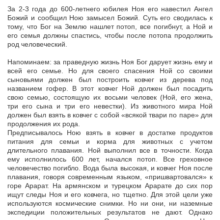
За 2-3 года до 600-летнего юбилея Ноя его навестил Ангел
Божий и сообщил Ною замысел Божий. Суть его сводилась к
тому, что Бог на Землю нашлет потоп, все погибнут, а Ной и
его семья должны спастись, чтобы после потопа продолжить
род человеческий.
Напоминаем: за праведную жизнь Ноя Бог дарует жизнь ему и
всей его семье. Но для своего спасения Ной со своими
сыновьями должен был построить ковчег из дерева под
названием гофер. В этот ковчег Ной должен был посадить
свою семью, состоящую их восьми человек (Ной, его жена,
три его сына и три его невестки). Из животного мира Ной
должен был взять в ковчег с собой «всякой твари по паре» для
продолжения их рода.
Предписывалось Ною взять в ковчег в достатке продуктов
питания для семьи и корма для животных с учетом
длительного плавания. Ной выполнил все в точности. Когда
ему исполнилось 600 лет, начался потоп. Все греховное
человечество погибло. Вода была высокая, и ковчег Ноя после
плавания, говоря современным языком, «пришвартовался» к
горе Арарат. На армянском и турецком Арарате до сих пор
ищут следы Ноя и его ковчега, но тщетно. Для этой цели уже
используются космические снимки. Но ни они, ни наземные
экспедиции положительных результатов не дают. Однако