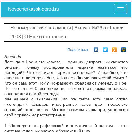
Novocherkassk-gorod.ru
Новочеркасские ведомости
|
Выпуск №26 от 1 июля
2003
| О Ное и его ковчеге
Поделиться
Легенда
Легенда о Ное и его ковчеге — один из центральных сюжетов
Библии. Почему исследователи издавна называют его
легендой? Что означает термин «легенда»? И вообще, что
описано в легенде о Ное, каков ее общечеловеческий смысл?
Кто он сам, этот НоЙ? По-разному объясняют легенду о Ное.
Но все эти «объяснения» не выходят за рамки пересказа
содержания самой легенды.
Мы начнем с выяснения, что же такое есть само слово
«легенда»? Словарь иностранных слов дает несколько
значений этого слова. Мы же возьмем лишь три, установив
свой порядок их рассмотрения.
1. Легенда к географической и тематической картам — это
система условных знаков, обозначений и их