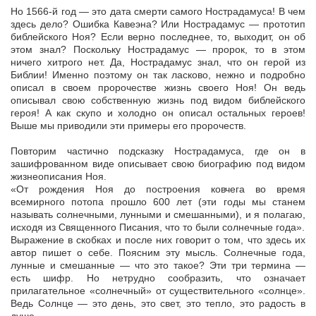
Но 1566-й год — это дата смерти самого Нострадамуса! В чем
здесь дело? Ошибка Кавеэна? Или Нострадамус — прототип
библейского Ноя? Если верно последнее, то, выходит, он об
этом знал? Поскольку Нострадамус — пророк, то в этом
ничего хитрого нет. Да, Нострадамус знал, что он герой из
Библии! Именно поэтому он так ласково, нежно и подробно
описал в своем пророчестве жизнь своего Ноя! Он ведь
описывал свою собственную жизнь под видом библейского
героя! А как скупо и холодно он описал остальных героев!
Выше мы приводили эти примеры его пророчеств.
Повторим частично подсказку Нострадамуса, где он в
зашифрованном виде описывает свою биографию под видом
жизнеописания Ноя.
«От рождения Ноя до построения ковчега во время
всемирного потопа прошло 600 лет (эти годы мы станем
называть солнечными, лунными и смешанными), и я полагаю,
исходя из Священного Писания, что то были солнечные года».
Выражение в скобках и после них говорит о том, что здесь их
автор пишет о себе. Поясним эту мысль. Солнечные года,
лунные и смешанные — что это такое? Эти три термина —
есть шифр. Но нетрудно сообразить, что означает
прилагательное «солнечный» от существительного «солнце».
Ведь Солнце — это день, это свет, это тепло, это радость в