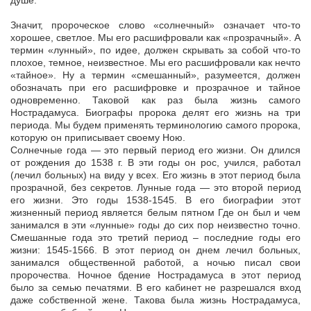
душе.
Значит, пророческое слово «солнечный» означает что-то
хорошее, светлое. Мы его расшифровали как «прозрачный». А
термин «лунный», по идее, должен скрывать за собой что-то
плохое, темное, неизвестное. Мы его расшифровали как нечто
«тайное». Ну а термин «смешанный», разумеется, должен
обозначать при его расшифровке и прозрачное и тайное
одновременно. Таковой как раз была жизнь самого
Нострадамуса. Биографы пророка делят его жизнь на три
периода. Мы будем применять терминологию самого пророка,
которую он приписывает своему Ною.
Солнечные года — это первый период его жизни. Он длился
от рождения до 1538 г. В эти годы он рос, учился, работал
(лечил больных) на виду у всех. Его жизнь в этот период была
прозрачной, без секретов. Лунные года — это второй период
его жизни. Это годы 1538-1545. В его биографии этот
жизненный период является белым пятном Где он был и чем
занимался в эти «лунные» годы до сих пор неизвестно точно.
Смешанные года это третий период – последние годы его
жизни: 1545-1566. В этот период он днем лечил больных,
занимался общественной работой, а ночью писал свои
пророчества. Ночное бдение Нострадамуса в этот период
было за семью печатями. В его кабинет не разрешался вход
даже собственной жене. Такова была жизнь Нострадамуса,