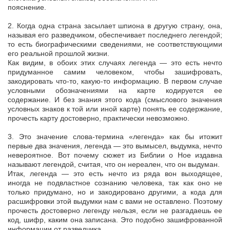
пояснение.
2. Когда одна страна засылает шпиона в другую страну, она,
называя его разведчиком, обеспечивает последнего легендой;
то есть биографическими сведениями, не соответствующими
его реальной прошлой жизни.
Как видим, в обоих этих случаях легенда — это есть нечто
придуманное самим человеком, чтобы зашифровать,
закодировать что-то, какую-то информацию. В первом случае
условными обозначениями на карте кодируется ее
содержание. И без знания этого кода (смыслового значения
условных знаков к той или иной карте) понять ее содержание,
прочесть карту достоверно, практически невозможно.
3. Это значение слова-термина «легенда» как бы итожит
первые два значения, легенда — это вымысел, выдумка, нечто
невероятное. Вот почему сюжет из Библии о Ное издавна
называют легендой, считая, что он нереален, что он выдуман.
Итак, легенда — это есть нечто из ряда вон выходящее,
иногда не подвластное сознанию человека, так как оно не
только придумано, но и закодировано другими, а кода для
расшифровки этой выдумки нам с вами не оставлено. Поэтому
прочесть достоверно легенду нельзя, если не разгадаешь ее
код, шифр, каким она записана. Это подобно зашифрованной
информации от разведчика.