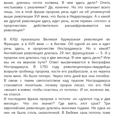
выше, длилась почти полвека. В чем здесь дело? Опять
нестыковка с реалиями? Да, конечно. Но это означает всего
лишь, что в этой фразе пророка речь идет не об упомянутой
выше революции XVI века, что была в Нидерландах. А о какой
же другой революции здесь идет речь, если термин «потоп» в
пророчествах действительно расшифровывается как
революция?
В ХУШ произошла Великая буржуазная революция во
Франции, а в XVII веке — в Англии. Об одной из них и идет
речь здесь, в пророчестве Нострадамуса. Но о какой?
Английская революция длилась 29 лет, французская — 5. А у
пророка она длилась год и два месяца. В чем здесь дело? Или
мы не на верном пути? Ответ высвечивается в биографии
Нострадамуса. В 1791 году революционеры-гвардейцы
вскрыли гробницу пророка, кости его разбросали, а из черепа
пили вино. Их было пятеро. Через пять дней все они погибли.
В связи с таким святотатством над прахом Нострадамуса
становится понятным, почему пророк писал, что его Ной
«вошел в ковчег, чтобы спастись от потопа». И он, конечно же,
не спасся.
И последняя фраза пророка о потопе: он «длился год и два
месяца». Что это значит? Где взять этот срок? Три
европейские революции длились многими годами. Ни одна из
них не была столь скоротечной. В Библии срок потопа тоже