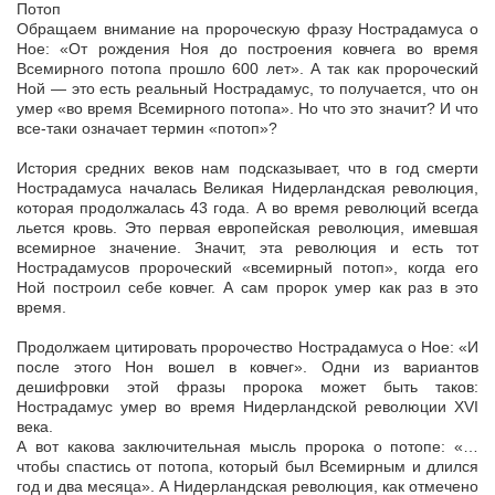
Потоп
Обращаем внимание на пророческую фразу Нострадамуса о
Ное: «От рождения Ноя до построения ковчега во время
Всемирного потопа прошло 600 лет». А так как пророческий
Ной — это есть реальный Нострадамус, то получается, что он
умер «во время Всемирного потопа». Но что это значит? И что
все-таки означает термин «потоп»?
История средних веков нам подсказывает, что в год смерти
Нострадамуса началась Великая Нидерландская революция,
которая продолжалась 43 года. А во время революций всегда
льется кровь. Это первая европейская революция, имевшая
всемирное значение. Значит, эта революция и есть тот
Нострадамусов пророческий «всемирный потоп», когда его
Ной построил себе ковчег. А сам пророк умер как раз в это
время.
Продолжаем цитировать пророчество Нострадамуса о Ное: «И
после этого Нон вошел в ковчег». Одни из вариантов
дешифровки этой фразы пророка может быть таков:
Нострадамус умер во время Нидерландской революции XVI
века.
А вот какова заключительная мысль пророка о потопе: «…
чтобы спастись от потопа, который был Всемирным и длился
год и два месяца». А Нидерландская революция, как отмечено