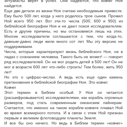
энтузиасты верят в успех. Они надеются, что ковчег Ноя
найдется.
Еще две детали из жизни Ноя считаю необходимым привести.
Ему было 500 лет, когда у него родилось трое сынов. Прожил
Ной всего 950 лет. Вот эти-то числа (500, 600 и 950) из
библейской биографии Ноя и не дают покоя исследователям.
Есть и другие причины, но мы остановимся лишь на этих.
Многие исследователи соглашаются с тем, что когда-то,
давным-давно люди жили много сот лет. Мы эту версию не
поддерживаем.
Числа, которые характеризуют жизнь библейского Ноя, не в
ладах с сознанием человека. Такого быть не может! — говорит
ряд исследователей. Он не мог родить детей в 500 лет! Он не
мог в возрасте 600 лет что-либо строить! Тем более, жить 950
лет!
Но это о цифрах-числах. А ведь есть еще один камень
преткновения в библейской биографии Ноя. Это ковчег.
Ковчег
Этот термин в Библии особый. У Ноя он читается
(расшифровывается) исследователями, как корабль огромных
размеров, под стать современным океанским лайнерам.
Считается, что именно на таком корабле-ковчеге плавал Ной
во время всемирного потопа. И в связи с этим Ной признан
первым и великим флотоводцем планеты Земля.
И все бы оно ничего. Но ведь в Библии термин «ковчег»