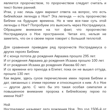
является пророчеством, то пророчеством следует считать и
текст более ранний.
Итак, у нас лишь один вариант ответа на вопрос, что есть
библейская легенда о Ное? Эта легенда — есть пророчество
Библии на будущие времена. Но в чем все-таки суть этой
легенды о Ное? Попробуем это выяснить через Нострадамуса.
Обращаем внимание на тот факт, что пророчество
Нострадамуса о Ное пространное. Читая его, нельзя не
заметить, что он о своем герое говорит с большой теплотой.
Для сравнения приведем ряд пророчеств Нострадамуса о
других героях Библии.
И с конца потопа до рождения Авраама прошло 295 лет.
И от рождения Авраама до рождения Исаака прошло 100 лет.
И от рождения Исаака до рождения Иакова 60 лет.
И со времени его прихода в Египет, пока он не вышел оттуда,
прошло 130 лет.
Как видим, здесь сухое перечисление имен героев Библии и
дат, связанных с этими героями и относящихся к ним. А о Ное
— другое дело. С чего бы это такая особая симпатия и
повышенное внимание пророка к библейскому герою по
имени Ной?
Ной
Нострадамус называет дату рождения Ноя. Это год 1506-й от