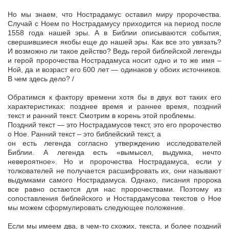
Но мы знаем, что Нострадамус оставил миру пророчества.
Случай с Ноем по Нострадамусу приходится на период после
1558 года нашей эры. А в Библии описываются события,
свершившиеся якобы еще до нашей эры. Как все это увязать?
И возможно ли такое действо? Ведь герой библейской легенды
и герой пророчества Нострадамуса носит одно и то же имя –
Ной, да и возраст его 600 лет — одинаков у обоих источников.
В чем здесь дело? /
Обратимся к фактору времени хотя бы в двух вот таких его
характеристиках: позднее время и раннее время, поздний
текст и ранний текст. Смотрим в корень этой проблемы.
Поздний текст — это Нострадамусов текст, это его пророчество
о Ное. Ранний текст – это библейский текст, а
он есть легенда согласно утверждению исследователей
Библии. А легенда есть «вымысел, выдумка, нечто
невероятное». Но и пророчества Нострадамуса, если у
толкователей не получается расшифровать их, они называют
выдумками самого Нострадамуса. Однако, писания пророка
все равно остаются для нас пророчествами. Поэтому из
сопоставления библейского и Ностардамусова текстов о Ное
мы можем сформулировать следующее положение.
Если мы имеем два, в чем-то схожих, текста, и более поздний