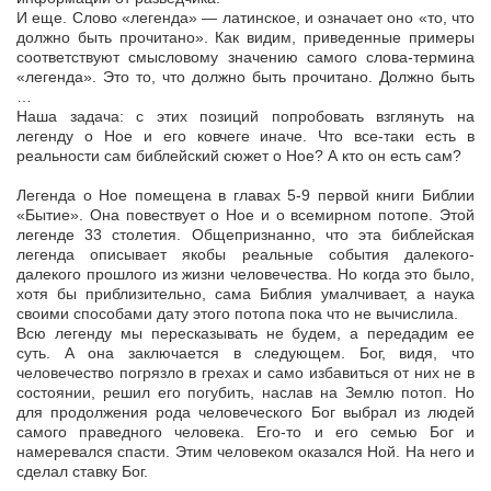
И еще. Слово «легенда» — латинское, и означает оно «то, что
должно быть прочитано». Как видим, приведенные примеры
соответствуют смысловому значению самого слова-термина
«легенда». Это то, что должно быть прочитано. Должно быть
…
Наша задача: с этих позиций попробовать взглянуть на
легенду о Ное и его ковчеге иначе. Что все-таки есть в
реальности сам библейский сюжет о Ное? А кто он есть сам?
Легенда о Ное помещена в главах 5-9 первой книги Библии
«Бытие». Она повествует о Ное и о всемирном потопе. Этой
легенде 33 столетия. Общепризнанно, что эта библейская
легенда описывает якобы реальные события далекого-
далекого прошлого из жизни человечества. Но когда это было,
хотя бы приблизительно, сама Библия умалчивает, а наука
своими способами дату этого потопа пока что не вычислила.
Всю легенду мы пересказывать не будем, а передадим ее
суть. А она заключается в следующем. Бог, видя, что
человечество погрязло в грехах и само избавиться от них не в
состоянии, решил его погубить, наслав на Землю потоп. Но
для продолжения рода человеческого Бог выбрал из людей
самого праведного человека. Его-то и его семью Бог и
намеревался спасти. Этим человеком оказался Ной. На него и
сделал ставку Бог.