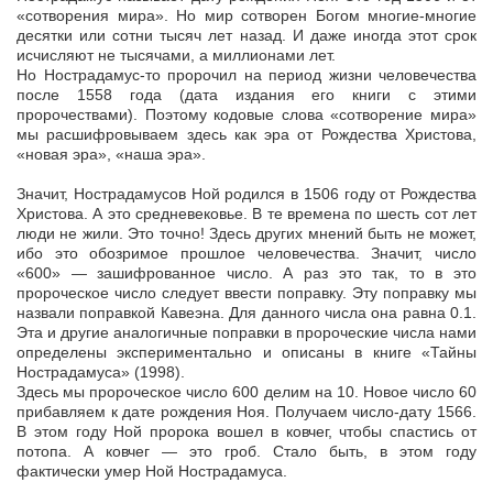
«сотворения мира». Но мир сотворен Богом многие-многие
десятки или сотни тысяч лет назад. И даже иногда этот срок
исчисляют не тысячами, а миллионами лет.
Но Нострадамус-то пророчил на период жизни человечества
после 1558 года (дата издания его книги с этими
пророчествами). Поэтому кодовые слова «сотворение мира»
мы расшифровываем здесь как эра от Рождества Христова,
«новая эра», «наша эра».
Значит, Нострадамусов Ной родился в 1506 году от Рождества
Христова. А это средневековье. В те времена по шесть сот лет
люди не жили. Это точно! Здесь других мнений быть не может,
ибо это обозримое прошлое человечества. Значит, число
«600» — зашифрованное число. А раз это так, то в это
пророческое число следует ввести поправку. Эту поправку мы
назвали поправкой Кавеэна. Для данного числа она равна 0.1.
Эта и другие аналогичные поправки в пророческие числа нами
определены экспериментально и описаны в книге «Тайны
Нострадамуса» (1998).
Здесь мы пророческое число 600 делим на 10. Новое число 60
прибавляем к дате рождения Ноя. Получаем число-дату 1566.
В этом году Ной пророка вошел в ковчег, чтобы спастись от
потопа. А ковчег — это гроб. Стало быть, в этом году
фактически умер Ной Нострадамуса.