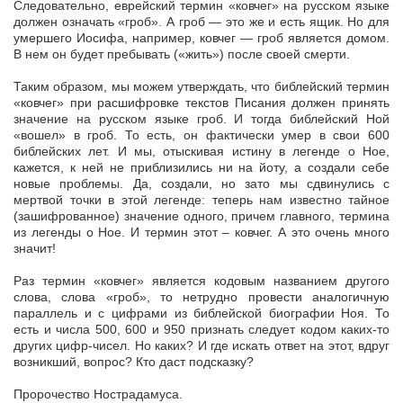
Следовательно, еврейский термин «ковчег» на русском языке
должен означать «гроб». А гроб — это же и есть ящик. Но для
умершего Иосифа, например, ковчег — гроб является домом.
В нем он будет пребывать («жить») после своей смерти.
Таким образом, мы можем утверждать, что библейский термин
«ковчег» при расшифровке текстов Писания должен принять
значение на русском языке гроб. И тогда библейский Ной
«вошел» в гроб. То есть, он фактически умер в свои 600
библейских лет. И мы, отыскивая истину в легенде о Ное,
кажется, к ней не приблизились ни на йоту, а создали себе
новые проблемы. Да, создали, но зато мы сдвинулись с
мертвой точки в этой легенде: теперь нам известно тайное
(зашифрованное) значение одного, причем главного, термина
из легенды о Ное. И термин этот – ковчег. А это очень много
значит!
Раз термин «ковчег» является кодовым названием другого
слова, слова «гроб», то нетрудно провести аналогичную
параллель и с цифрами из библейской биографии Ноя. То
есть и числа 500, 600 и 950 признать следует кодом каких-то
других цифр-чисел. Но каких? И где искать ответ на этот, вдруг
возникший, вопрос? Кто даст подсказку?
Пророчество Нострадамуса.