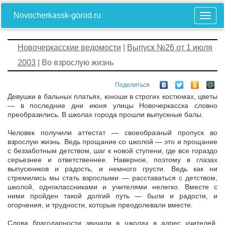
Novocherkassk-gorod.ru
Новочеркасские ведомости
|
Выпуск №26 от 1 июля
2003
| Во взрослую жизнь
Поделиться
Девушки в бальных платьях, юноши в строгих костюмах, цветы
— в последние дни июня улицы Новочеркасска словно
преобразились. В школах города прошли выпускные балы.
Человек получили аттестат — своеобразный пропуск во
взрослую жизнь. Ведь прощание со школой — это и прощание
с беззаботным детством, шаг к новой ступени, где все гораздо
серьезнее и ответственнее. Наверное, поэтому в глазах
выпускников и радость, и немного грусти. Ведь как ни
стремились мы стать взрослыми — расставаться с детством,
школой, одноклассниками и учителями нелегко. Вместе с
ними пройден такой долгий путь — были и радости, и
огорчения, и трудности, которые преодолевали вместе.
Слова благодарности звучали в школах в адрес учителей,