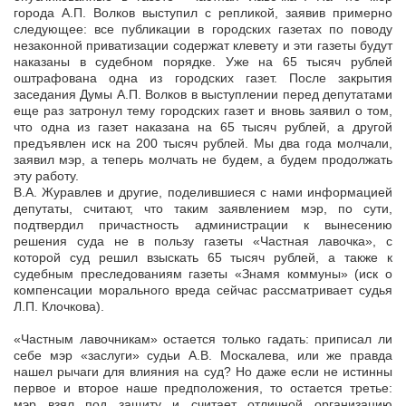
города А.П. Волков выступил с репликой, заявив примерно
следующее: все публикации в городских газетах по поводу
незаконной приватизации содержат клевету и эти газеты будут
наказаны в судебном порядке. Уже на 65 тысяч рублей
оштрафована одна из городских газет. После закрытия
заседания Думы А.П. Волков в выступлении перед депутатами
еще раз затронул тему городских газет и вновь заявил о том,
что одна из газет наказана на 65 тысяч рублей, а другой
предъявлен иск на 200 тысяч рублей. Мы два года молчали,
заявил мэр, а теперь молчать не будем, а будем продолжать
эту работу.
В.А. Журавлев и другие, поделившиеся с нами информацией
депутаты, считают, что таким заявлением мэр, по сути,
подтвердил причастность администрации к вынесению
решения суда не в пользу газеты «Частная лавочка», с
которой суд решил взыскать 65 тысяч рублей, а также к
судебным преследованиям газеты «Знамя коммуны» (иск о
компенсации морального вреда сейчас рассматривает судья
Л.П. Клочкова).
«Частным лавочникам» остается только гадать: приписал ли
себе мэр «заслуги» судьи А.В. Москалева, или же правда
нашел рычаги для влияния на суд? Но даже если не истинны
первое и второе наше предположения, то остается третье:
мэр взял под защиту и считает отличной организацию