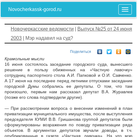
Novocherkassk-gorod.ru
Новочеркасские ведомости
|
Выпуск №25 от 24 июня
2003
| Мэр надавил на суд?
Поделиться
Крамольные мысли
16 июня состоялось заседание городского суда, вынесшего
решение в пользу обиженных на «Частную лавочку»
сотрудниц паспортного стола А.И. Папковой и О.И. Савченко.
А 17 июня на последнее перед летними отпусками заседание
городской Думы собрались ее депутаты. О том, что там
произошло, первым нам рассказал депутат В.А. Журавлев
(позже его слова подтвердили другие).
— При рассмотрении вопроса о внесении изменений в план
приватизации муниципального имущества, после выступления
председателя КУМИ В.В. Гришанова группой депутатов были
сформулированы возражения по поводу приватизации ряда
объектов. В аргументах депутатов звучали доводы, в т.ч.
опубликованные в газете «Частная лавочка». На что мэр