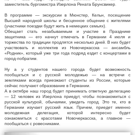
заместитель бургомистра Изерлона Рената Брунсвикер.
В программе — экскурсии в Мюнстер, Кельн, посещение
Высшей народной школы и бесценное общение с жителями
(участники поездки будут жить в немецких семьях).
Обещает стать незабываемым и участие в Празднике
защитника — его начнут отмечать в Германии 4 июля и
торжества по традиции продлятся несколько дней. В них будет
участвовать и коллектив из Новочеркасска — ансамбль
«Родник», который уже три года подряд ездит с концертами в
город-побратим.
Ну а у студентов нашего города будет возможность
пообщаться и с русской молодежью — на встречи с
земляками всегда приезжают студенты из России, которые
сейчас получают образование в Германии.
А в октябре наш город будет принимать ответную делегацию
— 12 человек из Изерлона приедут, чтобы познакомиться с
русской культурой, обычаями, увидеть город. Это те, кто в
Германии изучает русский язык. Причем, приедет именно
молодежная делегация, которой интересно будет
ознакомиться с красотами Новочеркасска, а главное —
пообщаться с ровесниками.