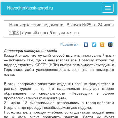
Novocherkassk-gorod.ru
Новочеркасские ведомости
|
Выпуск №25 от 24 июня
2003
| Лучший способ выучить язык
Поделиться
Делегация накануне отъезда
Каждый знает, что лучший способ выучить иностранный язык
— побывать там, где на нем говорят все. Поэтому второй год
подряд студенты ЮРГТУ (НПИ) имеют возможность съездить в
Германию, дабы усовершенствовать свои знания немецкого
языка.
В этой программе участвуют студенты разных факультетов и
разных курсов — те, кто параллельно получает второе
образование по специальности «Переводчик в сфере
профессиональной коммуникации».
21 июня 12 счастливчиков отправились в город-побратим
Изерлон, где проведут незабываемые две недели.
Поскольку цель поездки учебная, со студентами каждый день
по 4 часа будут проводить занятия. Вести их будет