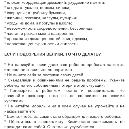
* плохая координация движений, ухудшение памяти;
* следы от уколов, порезы, синяки;
* свернутые в трубочку бумажки;
* шприцы, ложечки, капсулы, пузырьки;
* уходы из дома и прогулы в школе;
* невозможность сосредоточения, бессонница;
* частая и резкая смена настроения;
* пропажа из дома ценностей, книг, одежды;
* нарастающая скрытность и лживость.
ЕСЛИ ПОДОЗРЕНИЯ ВЕЛИКИ, ТО ЧТО ДЕЛАТЬ?
* Не паникуйте, если даже ваш ребенок пробовал наркотик,
это еще не значит, что он наркоман.
* Не вините себя за поступки своих детей.
* Скандалами и обвинениями не решить проблемы. Укажите
ребенку на его собственные потери в этой ситуации.
* Поговорите с ребенком честно и доверительно. Не
начинайте разговор, пока вы не справитесь со своими
чувствами.
* Не читайте мораль и ни в коем случае не угрожайте и не
наказывайте его.
* Важно, чтобы вы сами стали образцом для вашего ребенка.
* Обратитесь к специалисту. Химическая зависимость не
проходит сама собой. Она только усугубляется.