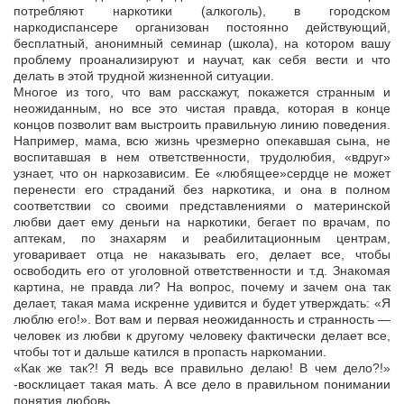
потребляют наркотики (алкоголь), в городском
наркодиспансере организован постоянно действующий,
бесплатный, анонимный семинар (школа), на котором вашу
проблему проанализируют и научат, как себя вести и что
делать в этой трудной жизненной ситуации.
Многое из того, что вам расскажут, покажется странным и
неожиданным, но все это чистая правда, которая в конце
концов позволит вам выстроить правильную линию поведения.
Например, мама, всю жизнь чрезмерно опекавшая сына, не
воспитавшая в нем ответственности, трудолюбия, «вдруг»
узнает, что он наркозависим. Ее «любящее»сердце не может
перенести его страданий без наркотика, и она в полном
соответствии со своими представлениями о материнской
любви дает ему деньги на наркотики, бегает по врачам, по
аптекам, по знахарям и реабилитационным центрам,
уговаривает отца не наказывать его, делает все, чтобы
освободить его от уголовной ответственности и т.д. Знакомая
картина, не правда ли? На вопрос, почему и зачем она так
делает, такая мама искренне удивится и будет утверждать: «Я
люблю его!». Вот вам и первая неожиданность и странность —
человек из любви к другому человеку фактически делает все,
чтобы тот и дальше катился в пропасть наркомании.
«Как же так?! Я ведь все правильно делаю! В чем дело?!»
-восклицает такая мать. А все дело в правильном понимании
понятия любовь.