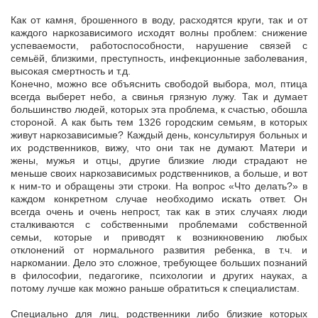
Как от камня, брошенного в воду, расходятся круги, так и от
каждого наркозависимого исходят волны проблем: снижение
успеваемости, работоспособности, нарушение связей с
семьёй, близкими, преступность, инфекционные заболевания,
высокая смертность и т.д.
Конечно, можно все объяснить свободой выбора, мол, птица
всегда выберет небо, а свинья грязную лужу. Так и думает
большинство людей, которых эта проблема, к счастью, обошла
стороной. А как быть тем 1326 городским семьям, в которых
живут наркозависимые? Каждый день, консультируя больных и
их родственников, вижу, что они так не думают. Матери и
жены, мужья и отцы, другие близкие люди страдают не
меньше своих наркозависимых родственников, а больше, и вот
к ним-то и обращены эти строки. На вопрос «Что делать?» в
каждом конкретном случае необходимо искать ответ. Он
всегда очень и очень непрост, так как в этих случаях люди
сталкиваются с собственными проблемами собственной
семьи, которые и приводят к возникновению любых
отклонений от нормального развития ребенка, в т.ч. и
наркомании. Дело это сложное, требующее больших познаний
в философии, педагогике, психологии и других науках, а
потому лучше как можно раньше обратиться к специалистам.
Специально для лиц, родственники либо близкие которых