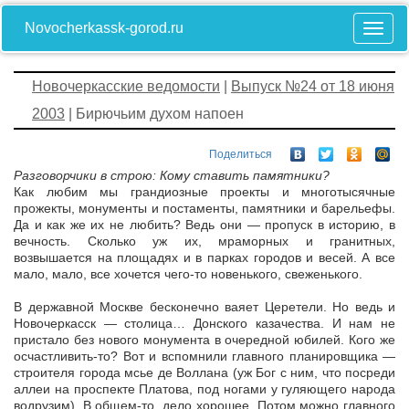
Novocherkassk-gorod.ru
Новочеркасские ведомости
|
Выпуск №24 от 18 июня
2003
| Бирючьим духом напоен
Поделиться
Разговорчики в строю: Кому ставить памятники?
Как любим мы грандиозные проекты и многотысячные
прожекты, монументы и постаменты, памятники и барельефы.
Да и как же их не любить? Ведь они — пропуск в историю, в
вечность. Сколько уж их, мраморных и гранитных,
возвышается на площадях и в парках городов и весей. А все
мало, мало, все хочется чего-то новенького, свеженького.
В державной Москве бесконечно ваяет Церетели. Но ведь и
Новочеркасск — столица… Донского казачества. И нам не
пристало без нового монумента в очередной юбилей. Кого же
осчастливить-то? Вот и вспомнили главного планировщика —
строителя города мсье де Воллана (уж Бог с ним, что посреди
аллеи на проспекте Платова, под ногами у гуляющего народа
водрузим). В общем-то, дело хорошее. Потом можно главного