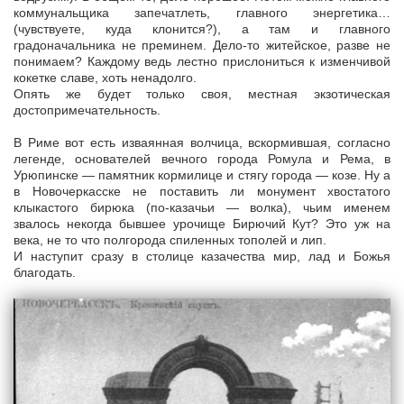
коммунальщика запечатлеть, главного энергетика…
(чувствуете, куда клонится?), а там и главного
градоначальника не преминем. Дело-то житейское, разве не
понимаем? Каждому ведь лестно прислониться к изменчивой
кокетке славе, хоть ненадолго.
Опять же будет только своя, местная экзотическая
достопримечательность.
В Риме вот есть изваянная волчица, вскормившая, согласно
легенде, основателей вечного города Ромула и Рема, в
Урюпинске — памятник кормилице и стягу города — козе. Ну а
в Новочеркасске не поставить ли монумент хвостатого
клыкастого бирюка (по-казачьи — волка), чьим именем
звалось некогда бывшее урочище Бирючий Кут? Это уж на
века, не то что полгорода спиленных тополей и лип.
И наступит сразу в столице казачества мир, лад и Божья
благодать.