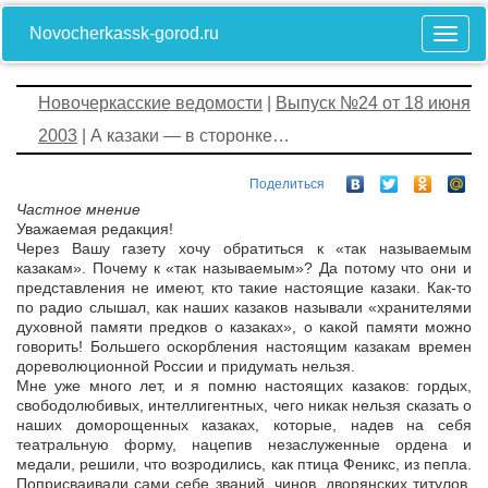
Novocherkassk-gorod.ru
Новочеркасские ведомости
|
Выпуск №24 от 18 июня
2003
| А казаки — в сторонке…
Поделиться
Частное мнение
Уважаемая редакция!
Через Вашу газету хочу обратиться к «так называемым
казакам». Почему к «так называемым»? Да потому что они и
представления не имеют, кто такие настоящие казаки. Как-то
по радио слышал, как наших казаков называли «хранителями
духовной памяти предков о казаках», о какой памяти можно
говорить! Большего оскорбления настоящим казакам времен
дореволюционной России и придумать нельзя.
Мне уже много лет, и я помню настоящих казаков: гордых,
свободолюбивых, интеллигентных, чего никак нельзя сказать о
наших доморощенных казаках, которые, надев на себя
театральную форму, нацепив незаслуженные ордена и
медали, решили, что возродились, как птица Феникс, из пепла.
Поприсваивали сами себе званий, чинов, дворянских титулов,