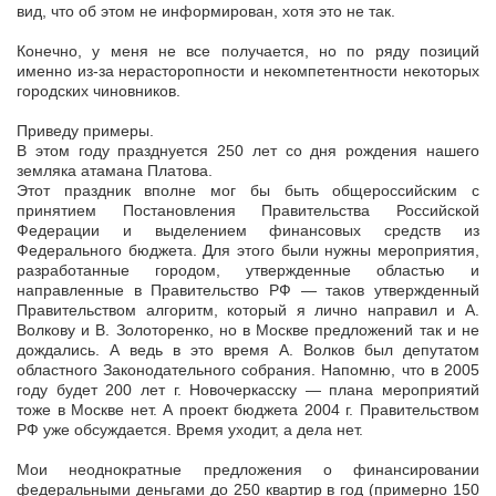
вид, что об этом не информирован, хотя это не так.
Конечно, у меня не все получается, но по ряду позиций
именно из-за нерасторопности и некомпетентности некоторых
городских чиновников.
Приведу примеры.
В этом году празднуется 250 лет со дня рождения нашего
земляка атамана Платова.
Этот праздник вполне мог бы быть общероссийским с
принятием Постановления Правительства Российской
Федерации и выделением финансовых средств из
Федерального бюджета. Для этого были нужны мероприятия,
разработанные городом, утвержденные областью и
направленные в Правительство РФ — таков утвержденный
Правительством алгоритм, который я лично направил и А.
Волкову и В. Золоторенко, но в Москве предложений так и не
дождались. А ведь в это время А. Волков был депутатом
областного Законодательного собрания. Напомню, что в 2005
году будет 200 лет г. Новочеркасску — плана мероприятий
тоже в Москве нет. А проект бюджета 2004 г. Правительством
РФ уже обсуждается. Время уходит, а дела нет.
Мои неоднократные предложения о финансировании
федеральными деньгами до 250 квартир в год (примерно 150