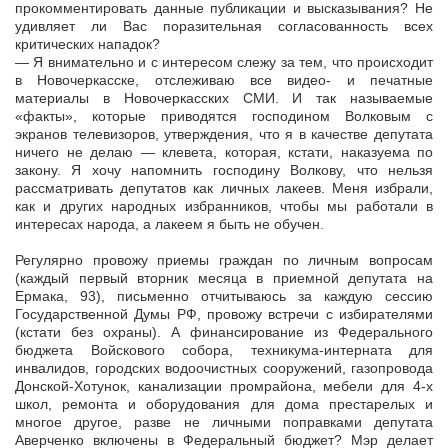
прокомментировать данные публикации и высказывания? Не
удивляет ли Вас поразительная согласованность всех
критических нападок?
— Я внимательно и с интересом слежу за тем, что происходит
в Новочеркасске, отслеживаю все видео- и печатные
материалы в Новочеркасских СМИ. И так называемые
«факты», которые приводятся господином Волковым с
экранов телевизоров, утверждения, что я в качестве депутата
ничего не делаю — клевета, которая, кстати, наказуема по
закону. Я хочу напомнить господину Волкову, что нельзя
рассматривать депутатов как личных лакеев. Меня избрали,
как и других народных избранников, чтобы мы работали в
интересах народа, а лакеем я быть не обучен.
Регулярно провожу приемы граждан по личным вопросам
(каждый первый вторник месяца в приемной депутата на
Ермака, 93), письменно отчитываюсь за каждую сессию
Государственной Думы РФ, провожу встречи с избирателями
(кстати без охраны). А финансирование из Федерального
бюджета Войскового собора, техникума-интерната для
инвалидов, городских водоочистных сооружений, газопровода
Донской-Хотунок, канализации промрайона, мебели для 4-х
школ, ремонта и оборудования для дома престарелых и
многое другое, разве не личными поправками депутата
Аверченко включены в Федеральный бюджет? Мэр делает