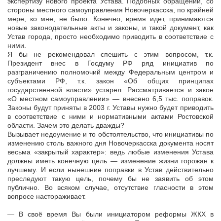
экспертизу нового проекта Устава. Подобных обращений, со
стороны местного самоуправления Новочеркасска, по крайней
мере, ко мне, не было. Конечно, время идет, принимаются
новые законодательные акты и законы, и такой документ, как
Устав города, просто необходимо приводить в соответствие с
ними.
Я бы не рекомендовал спешить с этим вопросом, т.к.
Президент внес в Госдуму РФ ряд инициатив по
разграничению полномочий между Федеральным центром и
субъектами РФ, т.к. закон «Об общих принципах
государственной власти» устарел. Рассматривается и закон
«О местном самоуправлении» — внесено 6,5 тыс. поправок.
Законы будут приняты в 2003 г. Уставы нужно будет приводить
в соответствие с ними и нормативными актами Ростовской
области. Зачем это делать дважды?
Вызывает недоумение и то обстоятельство, что инициативы по
изменению столь важного дня Новочеркасска документа носят
весьма «закрытый характер»: ведь любые изменения Устава
должны иметь конечную цель — изменение жизни горожан к
лучшему. И если нынешние поправки в Устав действительно
преследуют такую цель, почему бы не заявить об этом
публично. Во всяком случае, отсутствие гласности в этом
вопросе настораживает.
— В своё время Вы были инициатором реформы ЖКХ в