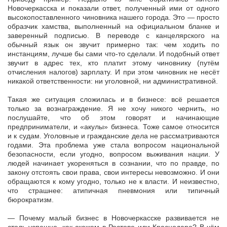
Новочеркасска и показали ответ, полученный ими от одного
высокопоставленного чиновника нашего города. Это — просто
образчик хамства, выполненный на официальном бланке и
заверенный подписью. В переводе с канцелярского на
обычный язык он звучит примерно так: чем ходить по
инстанциям, лучше бы сами что-то сделали. И подобный ответ
звучит в адрес тех, кто платит этому чиновнику (путём
отчисления налогов) зарплату. И при этом чиновник не несёт
никакой ответственности: ни уголовной, ни административной.
Такая же ситуация сложилась и в бизнесе: всё решается
только за вознаграждение. Я не хочу никого чернить, но
послушайте, что об этом говорят и начинающие
предприниматели, и «акулы» бизнеса. Тоже самое относится
и к судам. Уголовные и гражданские дела не рассматриваются
годами. Эта проблема уже стала вопросом национальной
безопасности, если угодно, вопросом выживания нации. У
людей начинает укореняться в сознании, что по правде, по
закону отстоять свои права, свои интересы невозможно. И они
обращаются к кому угодно, только не к власти. И неизвестно,
что страшнее: атипичная пневмония или типичный
бюрократизм.
— Почему малый бизнес в Новочеркасске развивается не