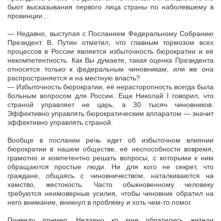
бьют высказывания первого лица страны по наболевшему в
провинции…
— Недавно, выступая с Посланием Федеральному Собранию
Президент В. Путин отметил, что главным тормозом всех
процессов в России является избыточность бюрократии и её
некомпетентность. Как Вы думаете, такая оценка Президента
относится только к федеральным чиновникам, или же она
распространяется и на местную власть?
— Избыточность бюрократии, её нерасторопность всегда была
больным вопросом для России. Еще Николай I говорил, что
страной управляет не царь, а 30 тысяч чиновников.
Эффективно управлять бюрократическим аппаратом — значит
эффективно управлять страной.
Вообще в послании речь идет об избыточном влиянии
бюрократии в нашем обществе, её неспособности вовремя,
грамотно и компетентно решать вопросы, с которыми к ним
обращаются простые люди. Ни для кого не секрет, что
граждане, общаясь с чиновничеством, наталкиваются на
хамство, жестокость. Часто обыкновенному человеку
требуются неимоверные усилия, чтобы чиновник обратил на
него внимание, вникнул в проблему и хоть чем-то помог.
Приведу пример. Недавно ко мне обратились жители