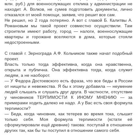
млн. руб.) для военнослужащих отклика у администрации не
находит. А. Волков, не сумев подготовить документы, лично
отказался от моей помощи, заявив, что решит все сам.
Не решил, но 2 года потеряно. А вот с главой Б. Калитвы А.
Романовым мы такой проект совместно осуществили. Там
строители имеют работу, город — налоги, военнослужащие
квартиры и горожане вселяются в дома, которые стояли
недостроенными.
С главой г. Зернограда А.Ф. Кольчиком также начат подобный
проект.
Власть только тогда эффективна, когда она нравственна,
открыта и публична. Она эффективна тогда, когда служит
людям, а не наоборот.
— У Федора Достоевского есть фраза, что все беды в России
от нищеты и невежества. Я бы к этому добавила — неумение
людей слышать и слушать друг друга. В частности, отсутствие
у чиновников ТЕРПИМОСТИ К ИНОМУ МНЕНИЮ — за
примерами ходить далеко не надо. А у Вас есть своя формула
терпимости?
— Беда, когда чиновник, как тетерев во время тока, слышит
только себя. Моя формула терпимости (кстати её
сформулировали ещё древние) такова: поступай в отношении
других так, как бы ты поступил в отношении самого себя.