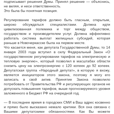
подписывает решения Думы. Принял решение — объяснись,
не виляя, и неси ответственность.
Это была бы понятная позиция.
Регулирование тарифов должно быть гласным, открытым,
широко обсуждаться специалистами. Должна идти
цивилизованная полемика и торг между обществом,
государством и производителем услуг. Должна эффективно
работать система выплат жилищных субсидий, которая
раньше в Новочеркасске была на первом месте.
Что касается меня, как депутата Государственной Думы, то 14
января 2003 года вступил в силу Федеральный Закон «О
государственном регулировании тарифов на электрическую и
тепловую энергию», который позволил в масштабах области
снизить цену на электроэнергию с 120 копеек до 92 копеек.
Депутатская группа «Народный депутат», в которую я вхожу,
является инициатором этого закона, поэтому я могу его
записать в свой актив. Принятие Закона позволило
потребовать от Правительства РФ и регулирующих органов не
допускать повышения тарифов, выше прогнозируемого уровня
заложенного в Бюджет РФ на очередной год.
— В последнее время в городских СМИ в Ваш адрес косвенно
и прямо было высказано немало критики. Вся она связана с
Вашими депутатскими обязанностями. Как Вы можете