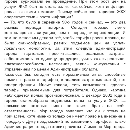
городе, курировали её проведение. При этом рост цен на
услуги ЖКХ был не столь велик, как сейчас, хотя инфляция
росла высокими темпами. Почему сейчас рост тарифов ЖКХ
опережает темпы роста инфляции?
— То, что было в середине 90-х годов и сейчас, — это два
разных периода истории. Сегодня гораздо легче
контролировать ситуацию, чем в период гиперинфляции. И
тем не менее мы делали всё, чтобы тарифы росли плавно, не
было скачкообразных, резких подъёмов цен на услуги
локальных монополий. За этим следила администрация
города, тщательно просчитывались реальные затраты,
себестоимость на единицу продукции, учитывалась реальная
платежеспособность населения, велись консультации с
Управлением по ценам Администрации области.
Казалось бы, сегодня есть нормативные акты, способные
помочь в расчете тарифов, в анализе затратных статей, нет
гиперинфляции. Иначе говоря, есть возможность сделать
тарифы приемлемыми для потребителя. Однако, картина
наблюдается прямо противоположная. С декабря 2002 года в
городе скачкообразно поднялись цены на услуги ЖКХ, за
повышение которых никто не хочет брать на себя
ответственность. Мэр города заявляет, что он к этому не
причастен, хотя именно только он имеет право на внесение в
Городскую Думу предложений по изменению тарифов, только
Администрация города готовит расчеты. И именно Мэр города