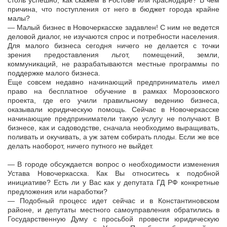
столь успешно, как скажем в Ростове или Краснодаре? В чём
причина, что поступления от него в бюджет города крайне
малы?
— Малый бизнес в Новочеркасске задавлен! С ним не ведется
деловой диалог, не изучаются спрос и потребности населения.
Для малого бизнеса сегодня ничего не делается с точки
зрения предоставления льгот, помещений, земли,
коммуникаций, не разрабатываются местные программы по
поддержке малого бизнеса.
Еще совсем недавно начинающий предприниматель имел
право на бесплатное обучение в рамках Морозовского
проекта, где его учили правильному ведению бизнеса,
оказывали юридическую помощь. Сейчас в Новочеркасске
начинающие предприниматели такую услугу не получают. В
бизнесе, как и садоводстве, сначала необходимо выращивать,
поливать и окучивать, а уж затем собирать плоды. Если же все
делать наоборот, ничего путного не выйдет.
— В городе обсуждается вопрос о необходимости изменения
Устава Новочеркасска. Как Вы относитесь к подобной
инициативе? Есть ли у Вас как у депутата ГД РФ конкретные
предложения или наработки?
— Подобный процесс идет сейчас и в Константиновском
районе, и депутаты местного самоуправления обратились в
Государственную Думу с просьбой провести юридическую