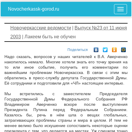
Novocherkassk-gorod.ru
Новочеркасские ведомости
|
Выпуск №23 от 11 июня
2003
| Лакеем быть не обучен
Поделиться
Надо сказать, вопросов у наших читателей к В.А. Аверченко
накопилось немало. Многие хотели знать его точку зрения на
то или иное событие, получить его комментарии по
важнейшим проблемам Новочеркасска. В связи с этим мы
обратились в пресс-службу депутата Государственной Думы.
Её сотрудники и подготовили для «ЧЛ» настоящее интервью.
Мы встретились с заместителем Председателя
Государственной Думы Федерального Собрания РФ
Владимиром Аверченко вскоре после выступления
Президента Путина перед Федеральным Собранием.
Казалось бы, речь в нём шла о вещах глобальных,
затрагивающих проблемы страны и мира в целом. И тем не
менее велико было искушение сопоставить некоторые оценки
президента с тем, что делается на местах. Уж слишком точно