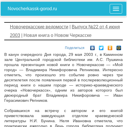
Novocherkassk-gorod.ru
Новочеркасские ведомости
|
Выпуск №22 от 4 июня
2003
| Новая книга о Новом Черкасске
Поделиться
В канун очередного Дня города, 29 мая 2003 г., в Каминном
зале Центральной городской библиотеки им. А.С. Пушкина
прошла презентация новой книги о Новочеркасске — «Мой
город» — Владимира Никифоровича Репникова. Интересно
отметить, что произошло это событие ровно через три
десятилетия после появления первой в послереволюционный
период книги о нашем городе — историко-краеведческого
очерка «Новочеркасск», одним из авторов которого был
двоюродный брат Владимира Никифоровича — Иван
Герасимович Репников.
Собравшихся на встречу с автором и его книгой
приветствовала заведующая отделом краеведческой
литературы Н.И. Бунина. Неля Ивановна отметила, что
практически ежегодно в День города библиотека получает