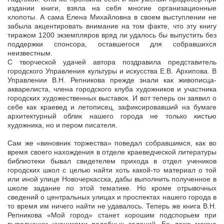
издании книги, взяла на себя многие организационные
хлопоты. А сама Елена Михайловна в своем выступлении не
забыла акцентировать внимание на том факте, что эту книгу
тиражом 1200 экземпляров вряд ли удалось бы выпустить без
поддержки спонсора, оставшегося для собравшихся
неизвестным.
С творческой удачей автора поздравила представитель
городского Управления культуры и искусства Е.В. Архипова. В
Управлении В.Н. Репникова прежде знали как живописца-
акварелиста, члена городского клуба художников и участника
городских художественных выставок. И вот теперь он заявил о
себе как краевед и летописец, зафиксировавший на бумаге
архитектурный облик нашего города не только кистью
художника, но и пером писателя.
Сам же «виновник торжества» поведал собравшимся, как во
время своего нахождения в отделе краеведческой литературы
библиотеки бывал свидетелем прихода в отдел учеников
городских школ с целью найти хоть какой-то материал о той
или иной улице Новочеркасска, дабы выполнить полученное в
школе задание по этой тематике. Но кроме отрывочных
сведений о центральных улицах и проспектах нашего города в
то время им ничего найти не удавалось. Теперь же книга В.Н.
Репникова «Мой город» станет хорошим подспорьем при