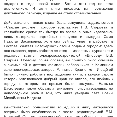
подарок в виде новой книги. Вот и этот год не стал
исключением. И хотя книга писалась на протяжении
длительного периода, издание ее стало стремительным.
Действительно, новая книга была выпущена издательством
«Старые русские», которое возглавляет Н.В. Старцева, в
кратчайшие сроки: так быстро во времена оные издавались
лишь материалы партийных пленумов и съездов. Сама
Наталья Васильевна, хотя она сейчас живет и работает в
Ростове, считает Новочеркасск своим родным городом: здесь
она выросла, здесь работал ее отец — известный журналист и
редактор газеты электровозостроителей «Вперед» В.В.
Старцев. Поэтому, по ее словам, ей приятно было слышать
знакомые ей с детства фамилии собравшихся в Каминном
зале новочеркасских авторов: Репников, Кравченко… И ещё ей
было приятно работать над изданием книги, в каждой строке
которой чувствовался добрый нрав ее автора, его любовь к
городу, в котором он прожил более полувека. Наталья
Васильевна также обратила внимание присутствовавших на
непоследнюю роль в том, что книга увидела свет, Елены
Михайловны Надтоки.
Действительно, большинство вошедших в книгу материалов
впервые было опубликовано в газете, редактируемой Е.М.
Надтокой. Она же проявила себя и как умелый продюсер при