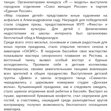
танцах. Организаторами конкурса «Я — модель» выступили
городское отделение «Союз женщин России» и партия
«Единая Россия».
«Мир глазами детей» представили юные художники на
асфальте в Александровском саду. Наградой для победителей
стали сладкие призы, предоставленные МУП «Фиеста» и
управлением культуры. Для детей с физическими
недостатками из школы- интерната был организован
бесплатный обед в Макдоналдсе.
Среди всего этого веселья, основным и самым радостным для
юных героев праздника, стало открытие летнего сезона в
аквапарке «ОАЗИС». В лазурном бассейне свое мастерство
показывали мастера синхронного плавания из Ростова, а
восточный танец вызвал особый восторг и бурные
аплодисменты. Проявили себя и детские коллективы
Новочеркасска, своими зажигательными танцами вовлекшие
всех зрителей в общее празднество. Выступления детской
группы «Девиз» и школы эстрадного танца «Саманта»
чередовались с цирковыми номерами студии «Донская
волна». Кульминацией праздника, как и следовало ожидать,
стало шумное вторжение всей ребятни в бассейн. Выстрел из
пушки, заряженной бумажным конфетти, стал сюрпризом для
гостей, а счастливец, нашедший среди разноцветных кругов
контрамарку, получил возможность бесплатного посещения
аквапарка.