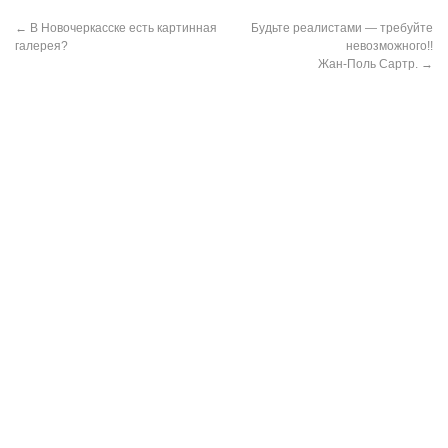
←
В Новочеркасске есть картинная
Будьте реалистами — требуйте
галерея?
невозможного!!
Жан-Поль Сартр.
→