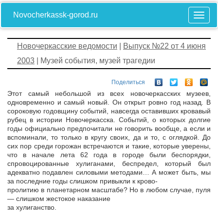
Novocherkassk-gorod.ru
Новочеркасские ведомости
|
Выпуск №22 от 4 июня
2003
| Музей события, музей трагедии
Поделиться
Этот самый небольшой из всех новочеркасских музеев,
одновременно и самый новый. Он открыт ровно год назад. В
сороковую годовщину событий, навсегда оставивших кровавый
рубец в истории Новочеркасска. Событий, о которых долгие
годы официально предпочитали не говорить вообще, а если и
вспоминали, то только в кругу своих, да и то, с оглядкой. До
сих пор среди горожан встречаются и такие, которые уверены,
что в начале лета 62 года в городе были беспорядки,
спровоцированные хулиганами, беспредел, который был
адекватно подавлен силовыми методами… А может быть, мы
за последние годы слишком привыкли к крово-
пролитию в планетарном масштабе? Но в любом случае, пуля
— слишком жестокое наказание
за хулиганство.