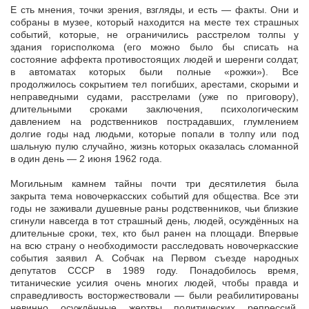
Е сть мнения, точки зрения, взгляды, и есть — факты. Они и
собраны в музее, который находится на месте тех страшных
событий, которые, не ограничились расстрелом толпы у
здания горисполкома (его можно было бы списать на
состояние аффекта противостоящих людей и шеренги солдат,
в автоматах которых были полные «рожки»). Все
продолжилось сокрытием тел погибших, арестами, скорыми и
неправедными судами, расстрелами (уже по приговору),
длительными сроками заключения, психологическим
давлением на родственников пострадавших, глумлением
долгие годы над людьми, которые попали в толпу или под
шальную пулю случайно, жизнь которых оказалась сломанной
в один день — 2 июня 1962 года.
Могильным камнем тайны почти три десятилетия была
закрыта тема новочеркасских событий для общества. Все эти
годы не заживали душевные раны родственников, чьи близкие
сгинули навсегда в тот страшный день, людей, осуждённых на
длительные сроки, тех, кто был ранен на площади. Впервые
на всю страну о необходимости расследовать новочеркасские
события заявил А. Собчак на Первом съезде народных
депутатов СССР в 1989 году. Понадобилось время,
титанические усилия очень многих людей, чтобы правда и
справедливость восторжествовали — были реабилитированы
невинно осуждённые жертвы политических репрессий,