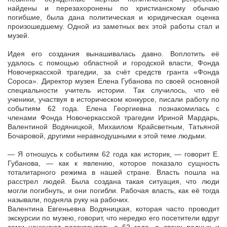
найдены и перезахоронены по христианскому обычаю
погибшие, была дана политическая и юридическая оценка
произошедшему. Одной из заметных вех этой работы стал и
музей.
Идея его создания вынашивалась давно. Воплотить её
удалось с помощью областной и городской власти, Фонда
Новочеркасской трагедии, за счёт средств гранта «Фонда
Сороса». Директор музея Елена Губанова по своей основной
специальности учитель истории. Так случилось, что её
ученики, участвуя в историческом конкурсе, писали работу по
событиям 62 года. Елена Георгиевна познакомилась с
членами Фонда Новочеркасской трагедии Ириной Мардарь,
Валентиной Водяницкой, Михаилом Крайсветным, Татьяной
Бочаровой, другими неравнодушными к этой теме людьми.
— Я отношусь к событиям 62 года как историк, — говорит Е.
Губанова, — как к явлению, которое показало сущность
тоталитарного режима в нашей стране. Власть пошла на
расстрел людей. Была создана такая ситуация, что люди
могли погибнуть, и они погибли. Рабочая власть, как её тогда
называли, подняла руку на рабочих.
Валентина Евгеньевна Водяницкая, которая часто проводит
экскурсии по музею, говорит, что нередко его посетители вдруг