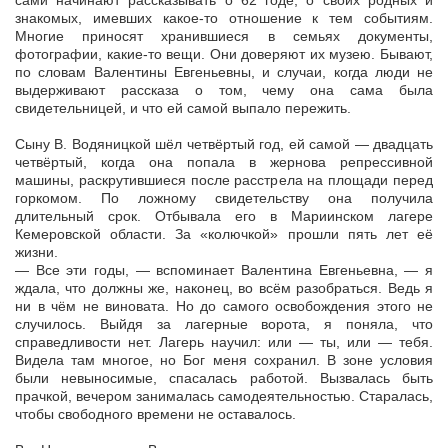
сами начинают рассказывать о 62 годе, о своих родных и
знакомых, имевших какое-то отношение к тем событиям.
Многие приносят хранившиеся в семьях документы,
фотографии, какие-то вещи. Они доверяют их музею. Бывают,
по словам Валентины Евгеньевны, и случаи, когда люди не
выдерживают рассказа о том, чему она сама была
свидетельницей, и что ей самой выпало пережить.
Сыну В. Водяницкой шёл четвёртый год, ей самой — двадцать
четвёртый, когда она попала в жернова репрессивной
машины, раскрутившиеся после расстрела на площади перед
горкомом. По ложному свидетельству она получила
длительный срок. Отбывала его в Мариинском лагере
Кемеровской области. За «колючкой» прошли пять лет её
жизни.
— Все эти годы, — вспоминает Валентина Евгеньевна, — я
ждала, что должны же, наконец, во всём разобраться. Ведь я
ни в чём не виновата. Но до самого освобождения этого не
случилось. Выйдя за лагерные ворота, я поняла, что
справедливости нет. Лагерь научил: или — ты, или — тебя.
Видела там многое, но Бог меня сохранил. В зоне условия
были невыносимые, спасалась работой. Вызвалась быть
прачкой, вечером занималась самодеятельностью. Старалась,
чтобы свободного времени не оставалось.