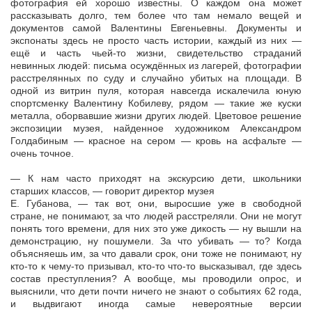
фотография ей хорошо известны. О каждом она может
рассказывать долго, тем более что там немало вещей и
документов самой Валентины Евгеньевны. Документы и
экспонаты здесь не просто часть истории, каждый из них —
ещё и часть чьей-то жизни, свидетельство страданий
невинных людей: письма осуждённых из лагерей, фотографии
расстрелянных по суду и случайно убитых на площади. В
одной из витрин пуля, которая навсегда искалечила юную
спортсменку Валентину Кобилеву, рядом — такие же куски
металла, оборвавшие жизни других людей. Цветовое решение
экспозиции музея, найденное художником Александром
Голдабиным — красное на сером — кровь на асфальте —
очень точное.
— К нам часто приходят на экскурсию дети, школьники
старших классов, — говорит директор музея
Е. Губанова, — так вот, они, выросшие уже в свободной
стране, не понимают, за что людей расстреляли. Они не могут
понять того времени, для них это уже дикость — ну вышли на
демонстрацию, ну пошумели. За что убивать — то? Когда
объясняешь им, за что давали срок, они тоже не понимают, ну
кто-то к чему-то призывал, кто-то что-то высказывал, где здесь
состав преступления? А вообще, мы проводили опрос, и
выяснили, что дети почти ничего не знают о событиях 62 года,
и выдвигают иногда самые невероятные версии