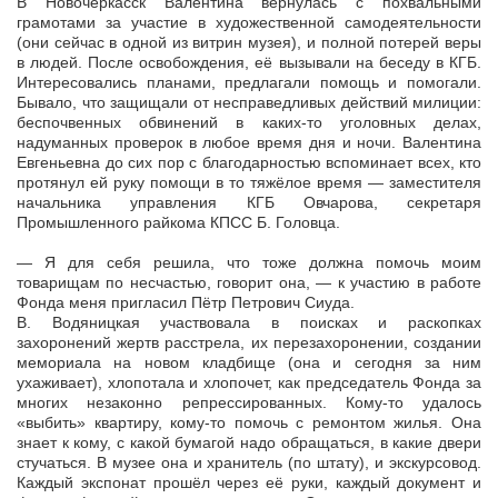
В Новочеркасск Валентина вернулась с похвальными
грамотами за участие в художественной самодеятельности
(они сейчас в одной из витрин музея), и полной потерей веры
в людей. После освобождения, её вызывали на беседу в КГБ.
Интересовались планами, предлагали помощь и помогали.
Бывало, что защищали от несправедливых действий милиции:
беспочвенных обвинений в каких-то уголовных делах,
надуманных проверок в любое время дня и ночи. Валентина
Евгеньевна до сих пор с благодарностью вспоминает всех, кто
протянул ей руку помощи в то тяжёлое время — заместителя
начальника управления КГБ Овчарова, секретаря
Промышленного райкома КПСС Б. Головца.
— Я для себя решила, что тоже должна помочь моим
товарищам по несчастью, говорит она, — к участию в работе
Фонда меня пригласил Пётр Петрович Сиуда.
В. Водяницкая участвовала в поисках и раскопках
захоронений жертв расстрела, их перезахоронении, создании
мемориала на новом кладбище (она и сегодня за ним
ухаживает), хлопотала и хлопочет, как председатель Фонда за
многих незаконно репрессированных. Кому-то удалось
«выбить» квартиру, кому-то помочь с ремонтом жилья. Она
знает к кому, с какой бумагой надо обращаться, в какие двери
стучаться. В музее она и хранитель (по штату), и экскурсовод.
Каждый экспонат прошёл через её руки, каждый документ и