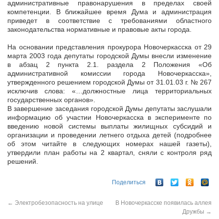
административные правонарушения в пределах своей
компетенции. В ближайшее время Дума и администрация
приведет в соответствие с требованиями областного
законодательства нормативные и правовые акты города.
На основании представления прокурора Новочеркасска от 29
марта 2003 года депутаты городской Думы внесли изменение
в абзац 2 пункта 2.1. раздела 2 Положения «Об
административной комиссии города Новочеркасска»,
утвержденного решением городской Думы от 31.01.03 г. № 267
исключив слова: «…должностные лица территориальных
государственных органов».
В завершение заседания городской Думы депутаты заслушали
информацию об участии Новочеркасска в эксперименте по
введению новой системы выплаты жилищных субсидий и
организации и проведении летнего отдыха детей (подробнее
об этом читайте в следующих номерах нашей газеты),
утвердили план работы на 2 квартал, сняли с контроля ряд
решений.
Поделиться
←
Электробезопасность на улице
В Новочеркасске появилась аллея
Дружбы
→