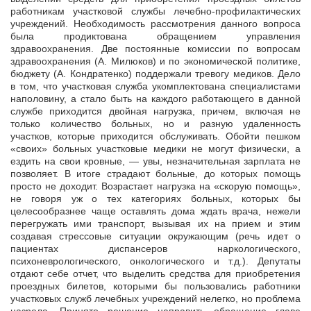
работникам участковой службы лечебно-профилактических
учреждений. Необходимость рассмотрения данного вопроса
была продиктована обращением управления
здравоохранения. Две постоянные комиссии по вопросам
здравоохранения (А. Милюков) и по экономической политике,
бюджету (А. Кондратенко) поддержали тревогу медиков. Дело
в том, что участковая служба укомплектована специалистами
наполовину, а стало быть на каждого работающего в данной
службе приходится двойная нагрузка, причем, включая не
только количество больных, но и разную удаленность
участков, которые приходится обслуживать. Обойти пешком
«своих» больных участковые медики не могут физически, а
ездить на свои кровные, — увы, незначительная зарплата не
позволяет. В итоге страдают больные, до которых помощь
просто не доходит. Возрастает нагрузка на «скорую помощь»,
не говоря уж о тех категориях больных, которых бы
целесообразнее чаще оставлять дома ждать врача, нежели
перегружать ими транспорт, вызывая их на прием и этим
создавая стрессовые ситуации окружающим (речь идет о
пациентах диспансеров наркологического,
психоневрологического, онкологического и т.д.). Депутаты
отдают себе отчет, что выделить средства для приобретения
проездных билетов, которыми бы пользовались работники
участковых служб лечебных учреждений нелегко, но проблема