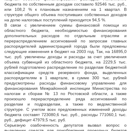
бюджета по собственным доходам составило 92546 тыс. руб.,
или 108,2 % к плановым назначениям на 1 квартал. В
структуре общего объема поступивших собственных доходов
на долю налоговых поступлений приходится 94,5 %.
В связи с увеличением суммы финансовой помощи из
областного бюджета, необходимостью финансирования
дополнительных расходов по отдельным отраслям и
перераспределением ассигнований по запросам главных
распорядителей администрацией города были предложены
следующие изменения в бюджет на 2003 год. Так, на 16895,0
тыс. руб. увеличены доходы и расходы за счет увеличения
объема субвенций из областного бюджета, на 2229,5 тыс.
рублей подготовлено распределение по разделам бюджетной
классификации средств резервного фонда, выделенных
распорядителям в 1 квартале, в сумме 300 тыс. рублей
предусмотрены расходы финансовому управлению для
финансирования Межрайонной инспекции Министрества по
налогам и сборам № 13 по Ростовской области, а также
произошло перераспределение ряда ассигнований по
разделам и подразделам, а также по ведомственной
структуре. С учетом всех предложенных изменений доходы
бюджета составят 723080,6 тыс. руб., расходы 771060,1 тыс.
руб., дефицит 47979,5 тыс. руб.
Серьезную озабоченность депутатов вызвал вопрос о
выделении средств для приобретения проездных билетов