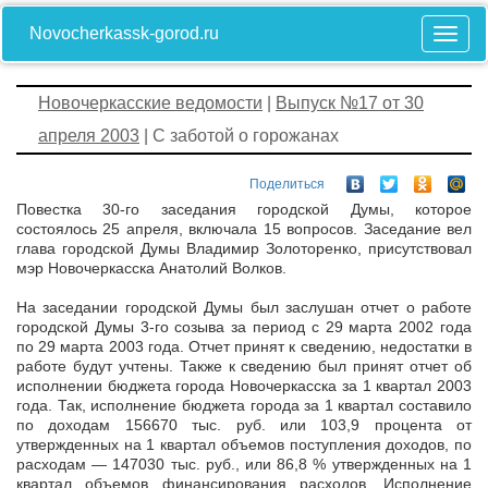
Novocherkassk-gorod.ru
Новочеркасские ведомости
|
Выпуск №17 от 30
апреля 2003
| С заботой о горожанах
Поделиться
Повестка 30-го заседания городской Думы, которое
состоялось 25 апреля, включала 15 вопросов. Заседание вел
глава городской Думы Владимир Золоторенко, присутствовал
мэр Новочеркасска Анатолий Волков.
На заседании городской Думы был заслушан отчет о работе
городской Думы 3-го созыва за период с 29 марта 2002 года
по 29 марта 2003 года. Отчет принят к сведению, недостатки в
работе будут учтены. Также к сведению был принят отчет об
исполнении бюджета города Новочеркасска за 1 квартал 2003
года. Так, исполнение бюджета города за 1 квартал составило
по доходам 156670 тыс. руб. или 103,9 процента от
утвержденных на 1 квартал объемов поступления доходов, по
расходам — 147030 тыс. руб., или 86,8 % утвержденных на 1
квартал объемов финансирования расходов. Исполнение