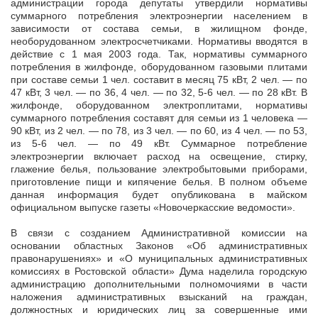
администрации города депутаты утвердили нормативы
суммарного потребления электроэнергии населением в
зависимости от состава семьи, в жилищном фонде,
необорудованном электросчетчиками. Нормативы вводятся в
действие с 1 мая 2003 года. Так, нормативы суммарного
потребления в жилфонде, оборудованном газовыми плитами
при составе семьи 1 чел. составит в месяц 75 кВт, 2 чел. — по
47 кВт, 3 чел. — по 36, 4 чел. — по 32, 5-6 чел. — по 28 кВт. В
жилфонде, оборудованном электроплитами, нормативы
суммарного потребления составят для семьи из 1 человека —
90 кВт, из 2 чел. — по 78, из 3 чел. — по 60, из 4 чел. — по 53,
из 5-6 чел. — по 49 кВт. Суммарное потребление
электроэнергии включает расход на освещение, стирку,
глажение белья, пользование электробытовыми приборами,
приготовление пищи и кипячение белья. В полном объеме
данная информация будет опубликована в майском
официальном выпуске газеты «Новочеркасские ведомости».
В связи с созданием Административной комиссии на
основании областных Законов «Об административных
правонарушениях» и «О муниципальных административных
комиссиях в Ростовской области» Дума наделила городскую
администрацию дополнительными полномочиями в части
наложения административных взысканий на граждан,
должностных и юридических лиц за совершенные ими