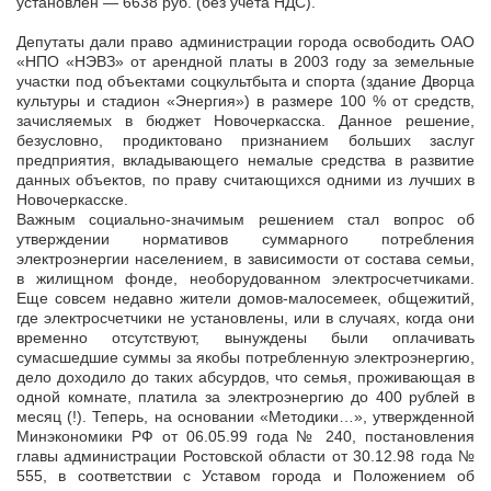
установлен — 6638 руб. (без учета НДС).
Депутаты дали право администрации города освободить ОАО
«НПО «НЭВЗ» от арендной платы в 2003 году за земельные
участки под объектами соцкультбыта и спорта (здание Дворца
культуры и стадион «Энергия») в размере 100 % от средств,
зачисляемых в бюджет Новочеркасска. Данное решение,
безусловно, продиктовано признанием больших заслуг
предприятия, вкладывающего немалые средства в развитие
данных объектов, по праву считающихся одними из лучших в
Новочеркасске.
Важным социально-значимым решением стал вопрос об
утверждении нормативов суммарного потребления
электроэнергии населением, в зависимости от состава семьи,
в жилищном фонде, необорудованном электросчетчиками.
Еще совсем недавно жители домов-малосемеек, общежитий,
где электросчетчики не установлены, или в случаях, когда они
временно отсутствуют, вынуждены были оплачивать
сумасшедшие суммы за якобы потребленную электроэнергию,
дело доходило до таких абсурдов, что семья, проживающая в
одной комнате, платила за электроэнергию до 400 рублей в
месяц (!). Теперь, на основании «Методики…», утвержденной
Минэкономики РФ от 06.05.99 года № 240, постановления
главы администрации Ростовской области от 30.12.98 года №
555, в соответствии с Уставом города и Положением об