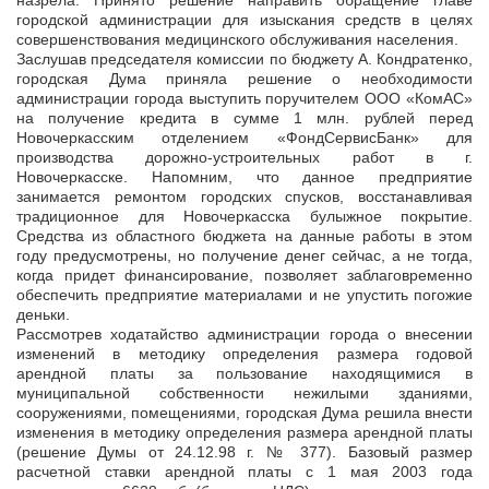
назрела. Принято решение направить обращение главе
городской администрации для изыскания средств в целях
совершенствования медицинского обслуживания населения.
Заслушав председателя комиссии по бюджету А. Кондратенко,
городская Дума приняла решение о необходимости
администрации города выступить поручителем ООО «КомАС»
на получение кредита в сумме 1 млн. рублей перед
Новочеркасским отделением «ФондСервисБанк» для
производства дорожно-устроительных работ в г.
Новочеркасске. Напомним, что данное предприятие
занимается ремонтом городских спусков, восстанавливая
традиционное для Новочеркасска булыжное покрытие.
Средства из областного бюджета на данные работы в этом
году предусмотрены, но получение денег сейчас, а не тогда,
когда придет финансирование, позволяет заблаговременно
обеспечить предприятие материалами и не упустить погожие
деньки.
Рассмотрев ходатайство администрации города о внесении
изменений в методику определения размера годовой
арендной платы за пользование находящимися в
муниципальной собственности нежилыми зданиями,
сооружениями, помещениями, городская Дума решила внести
изменения в методику определения размера арендной платы
(решение Думы от 24.12.98 г. № 377). Базовый размер
расчетной ставки арендной платы с 1 мая 2003 года