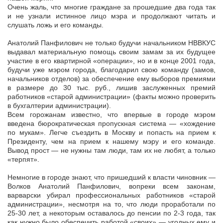
Очень жаль, что многие граждане за прошедшие два года так
и не узнали истинное лицо мэра и продолжают читать и
слушать ложь и его команды.
Анатолий Панфилович не только будучи начальником НВВКУС
выдавал материальную помощь своим замам за их будущее
участие в его квартирной «операции», но и в конце 2001 года,
будучи уже мэром города, благодарил свою команду (замов,
начальников отделов) за обеспечение ему выборов премиями
в размере до 30 тыс. руб., лишив заслуженных премий
работников «старой администрации» (факты можно проверить
в бухгалтерии администрации).
Всем горожанам известно, что впервые в городе мэром
введена бюрократическая пропускная система — «хождение
по мукам». Легче съездить в Москву и попасть на прием к
Президенту, чем на прием к нашему мэру и его команде.
Вывод прост — не нужны там люди, там их не любят, а только
«терпят».
Немногие в городе знают, что пришедший к власти чиновник —
Волков Анатолий Панфилович, вопреки всем законам,
варварски убирал профессиональных работников «старой
администрации», несмотря на то, что люди проработали по
25-30 лет, а некоторым оставалось до пенсии по 2-3 года, так
как нужно было обеспечить работой «своих» — угодных ему и