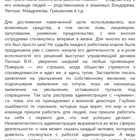
его команде людей — родственников и знакомых Бондарева,
Лагоши, Мавдрикова, Гришанова и т.д.
Для достижения намеченной цели использовались все
возможные средства, в том числе ложь, лицемерие,
запугивание, унижение, предательство, с чем многие
сотрудники столкнулись впервые в жизни. Для многих из них
это был просто шок! Но судьба каждого работника мэром была
предрешена уже с самого начала его деятельности, а в роли
исполнителя его решений выступал управляющий делами
Лагоша В.Н., уверенно шедший на любые провокации.
Поверьте — это страшно, когда общество стремится к
справедливости и ждет ее, а здесь тупик. Заставляли писать
заявления на увольнение по собственному желанию, не
подписывали заявления на отпуск, пока не напишешь
заявление на увольнение, оставшихся пускали под
сокращение. Так шла расправа администрации с «чужими»,
т.е. теми, кто не принадлежит к военной диаспоре. Глубоко
ошибаются те горожане, которые еще верят, что мэр и его
команда пришли работать для людей, они пришли работать
на себя с первого дня, что они успешно делают…
Некомпетентность администрации выражается во всех сферах
деятельности, о чем может сказать каждый человек, которому
довелось столкнуться с работой администрации. А ведь