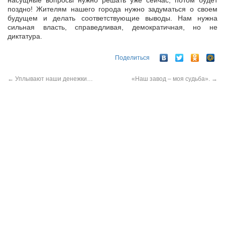
насущные вопросы нужно решать уже сейчас, потом будет
поздно! Жителям нашего города нужно задуматься о своем
будущем и делать соответствующие выводы. Нам нужна
сильная власть, справедливая, демократичная, но не
диктатура.
Поделиться
←
Уплывают наши денежки…
«Наш завод – моя судьба».
→