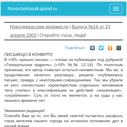
Novocherkassk-gorod.ru
Новочеркасские ведомости
|
Выпуск №16 от 23
апреля 2003
| Откройте глаза, люди!
Поделиться
ПИСЬМЕЦО В КОНВЕРТЕ
В «ЧЛ» пришло письмо — отклик на публикации под рубрикой
«Генеральская кадриль» («ЧЛ» №№ 12-14). По понятным
причинам, его автор пожелал остаться неизвестным. Мы же, в
продолжение начатого разговора, решили опубликовать
письмо, правда, с некоторыми сокращениями. Так, мы убрали
из него «нелестные» характеристики отдельных чиновников
типа «палач» и классификацию их действий: «махинация»,
«ограбление». Суть от этого не меняется, а на суды у нас
лишнего времени нет.
Уважаемая редакция!
Спасибо Вам за то, что Вы своей газетой пытаетесь раскрыть
глаза жителям нашего города на истинное положение дел в
нашей мэрии.