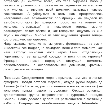
потрясающей чистотой всего, что тебя окружает. Вообще
чистота и ухоженность страны — не отдельных ее местечек
или улочек, а именно всей целиком, вызывает чувство
восхищения. А убедиться в этом нам представились
неограниченные возможности: пол-Франции мы увидели из
автобусного окна (от которого просто ни на минуту не
хотелось отрываться), а некоторые города смогли
рассмотреть потом вблизи и, как говорится, ощутить их «на
вкус и на ощупь». Многие из этих ощущений хранят теперь
фотографические карточки.
Надо сказать, желание не выпускать фотоаппарат из рук и
«щелкать» все подряд не покидало меня с того момента, как
наш автобус миновал мост через Рейн, отделяющий
Германию от ее западной соседки, и покатил по утренней
Франции — яркой, нарядной, цветущей, немножко
легкомысленной, с очаровательными домиками, крытыми
разноцветной черепицей.
Панорама Средиземного моря открылась нам уже в легких
сумерках. Позади остался Марсель, откуда рукой подать до
Тулона (и Ля Валетта, расположенного в его окрестностях) —
конечного пункта нашего путешествия. Отсюда основная,
туристическая группа отправляется в курортный городок
Санари. Наша деловая делегация размещается в гостинице
«Ибис». Впереди — незабываемая неделя tete-a-tete с