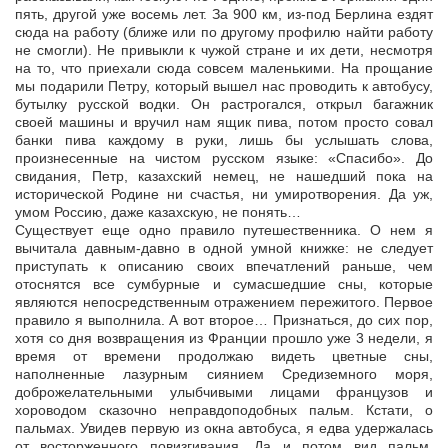
пять, другой уже восемь лет. За 900 км, из-под Берлина ездят
сюда на работу (ближе или по другому профилю найти работу
не смогли). Не привыкли к чужой стране и их дети, несмотря
на то, что приехали сюда совсем маленькими. На прощание
мы подарили Петру, который вышел нас проводить к автобусу,
бутылку русской водки. Он растрогался, открыл багажник
своей машины и вручил нам ящик пива, потом просто совал
банки пива каждому в руки, лишь бы услышать слова,
произнесенные на чистом русском языке: «Спасибо». До
свидания, Петр, казахский немец, не нашедший пока на
исторической Родине ни счастья, ни умиротворения. Да уж,
умом Россию, даже казахскую, не понять…
Существует еще одно правило путешественника. О нем я
вычитала давным-давно в одной умной книжке: не следует
приступать к описанию своих впечатлений раньше, чем
отоснятся все сумбурные и сумасшедшие сны, которые
являются непосредственным отражением пережитого. Первое
правило я выполнила. А вот второе… Признаться, до сих пор,
хотя со дня возвращения из Франции прошло уже 3 недели, я
время от времени продолжаю видеть цветные сны,
наполненные лазурным сиянием Средиземного моря,
доброжелательными улыбчивыми лицами французов и
хороводом сказочно неправдоподобных пальм. Кстати, о
пальмах. Увидев первую из окна автобуса, я едва удержалась
от восторженного повизгивания. Да и потом вид пальм,