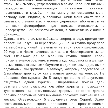
стройных и высоких, устремленных в самое небо, или низких и
раскидистых, напоминающих гигантские ананасы,
посаженные в клумбу, ни на минуту не оставляли меня
равнодушной. Видимо, в прошлой жизни меня что-то тесно
связывало с этими экзотическими деревьями, ибо чуть ли не
на всех фотографиях, где пальмы оказывались в
непосредственной близости от меня, я запечатлена с ними в
обнимку…
Однако я очень сильно забежала вперед, а ведь прежде чем
попасть на Лазурный берег Франции, наша группа проделала
на автобусе длинный путь чуть ли не в три тысячи километров.
20 марта в Ираке началась война, а в Новочеркасске выпал
снег. Отъезжающая во Францию группа являла собой
примечательное зрелище: в теплых куртках, сапогах и шапках,
навьюченные огромными баулами с едой, питьем, одеялами и
подушками, мы грузились в автобус, которому предстояло на
ближайшие трое суток стать нашим домом на колесах. Не
обошлось без курьеза. За 5 минут до старта обнаружилось
отсутствие одной туристки. Оперативные поиски дали
результат: она оказалась случайно закрыта в помещении
турагентства, за стеклянными дверями которого делала
попытки обратить на себя внимание прохожих. Наконец все на
местах. Отъезжающих благословляет отец Сергий. Затем
сентиментальная сцена прощания с провожающими.