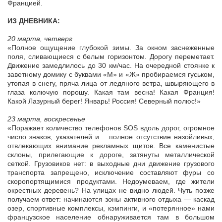
Францией.
ИЗ ДНЕВНИКА:
20 марта, четверг
«Полное ощущение глубокой зимы. За окном заснеженные
поля, сливающиеся с белым горизонтом. Дорогу переметает.
Движение замедлилось до 30 км/час. На очередной стоянке к
заветному домику с буквами «М» и «Ж» пробираемся гуськом,
утопая в снегу, пряча лица от ледяного ветра, швыряющего в
глаза колючую порошу. Какая там весна! Какая Франция!
Какой Лазурный берег! Январь! Россия! Северный полюс!»
23 марта, воскресенье
«Поражает количество телефонов SOS вдоль дорог, огромное
число знаков, указателей и… полное отсутствие назойливых,
отвлекающих внимание рекламных щитов. Все каменистые
склоны, прилегающие к дороге, затянуты металлической
сеткой. Грузовиков нет: в выходные дни движение грузового
транспорта запрещено, исключение составляют фуры со
скоропортящимися продуктами. Недоумеваем, где жители
окрестных деревень? На улицах не видно людей. Чуть позже
получаем ответ: начинаются зоны активного отдыха — каскад
озер, спортивные комплексы, кэмпинги, и «потерянное» нами
французское население обнаруживается там в большом