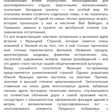
снабженными всеми атрибутами, необходимыми для
кратковременного отдыха: закусочными, магазинчиками,
туалетами. Западные туалеты — это особый мир. Их
описанию можно посвятить отдельные главы, я же ограничусь
воспоминаниями об одной из самых теплых дорожных встреч,
которая произошла у нас в местечке Bad Bellingen, в
Германии, именно в туалете на автобусной стоянке (см.
лирическое отступление).
Со все возрастающим чувством нетерпения и волнения ждем
встречи с Францией. Страной, которая кажется очень
знакомой и близкой из-за того, что о ней столько прочитано
книг, столько пересмотрено фильмов. Названия городов,
архитектурные шедевры, фамилии исторических лиц,
писателей, художников, актеров, героев произведений — все
это давно стало частью нашей общечеловеческой культуры.
Взору случайного посетителя Франция по-прежнему
представляется романтической страной. Однако романтика
Южной Франции крепко настояна на экзотике. Причем,
экзотике в высшей степени цивилизованной. Трогательные
ставеньки на окнах даже многоэтажных домов, забавные
пальмы вдоль тротуаров, гигантские кактусы, спускающиеся
по холмистым обочинам дорог к самой проезжей части,
соседствуют с изысканностью оформления фасадов зданий и
витрин, с великолепием суперсовременных яхт —
неотъемлемого элемента Лазурного побережья, с