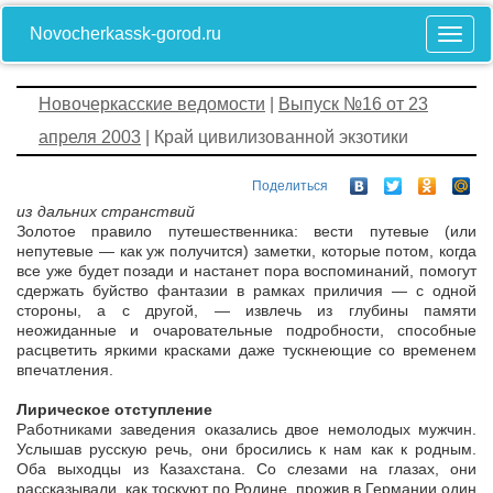
Novocherkassk-gorod.ru
Новочеркасские ведомости
|
Выпуск №16 от 23
апреля 2003
| Край цивилизованной экзотики
Поделиться
из дальних странствий
Золотое правило путешественника: вести путевые (или
непутевые — как уж получится) заметки, которые потом, когда
все уже будет позади и настанет пора воспоминаний, помогут
сдержать буйство фантазии в рамках приличия — с одной
стороны, а с другой, — извлечь из глубины памяти
неожиданные и очаровательные подробности, способные
расцветить яркими красками даже тускнеющие со временем
впечатления.
Лирическое отступление
Работниками заведения оказались двое немолодых мужчин.
Услышав русскую речь, они бросились к нам как к родным.
Оба выходцы из Казахстана. Со слезами на глазах, они
рассказывали, как тоскуют по Родине, прожив в Германии один