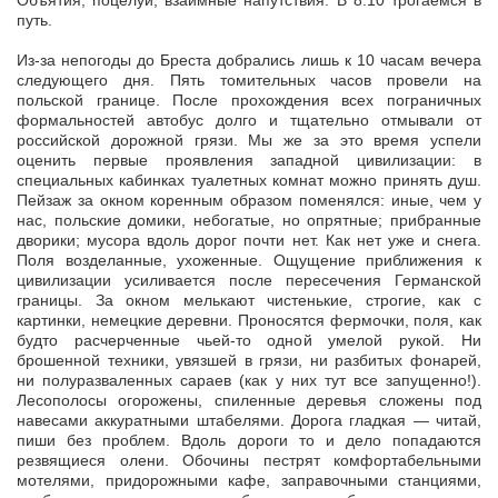
Объятия, поцелуи, взаимные напутствия. В 8.10 трогаемся в
путь.
Из-за непогоды до Бреста добрались лишь к 10 часам вечера
следующего дня. Пять томительных часов провели на
польской границе. После прохождения всех пограничных
формальностей автобус долго и тщательно отмывали от
российской дорожной грязи. Мы же за это время успели
оценить первые проявления западной цивилизации: в
специальных кабинках туалетных комнат можно принять душ.
Пейзаж за окном коренным образом поменялся: иные, чем у
нас, польские домики, небогатые, но опрятные; прибранные
дворики; мусора вдоль дорог почти нет. Как нет уже и снега.
Поля возделанные, ухоженные. Ощущение приближения к
цивилизации усиливается после пересечения Германской
границы. За окном мелькают чистенькие, строгие, как с
картинки, немецкие деревни. Проносятся фермочки, поля, как
будто расчерченные чьей-то одной умелой рукой. Ни
брошенной техники, увязшей в грязи, ни разбитых фонарей,
ни полуразваленных сараев (как у них тут все запущенно!).
Лесополосы огорожены, спиленные деревья сложены под
навесами аккуратными штабелями. Дорога гладкая — читай,
пиши без проблем. Вдоль дороги то и дело попадаются
резвящиеся олени. Обочины пестрят комфортабельными
мотелями, придорожными кафе, заправочными станциями,