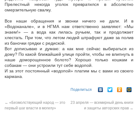
Прелестный некогда уголок превратился в абсолютно
омерзительную свалку.
Все наши обращения и звонки ничего не дали. И в
«Водоканале», и в НГМА нам ответственно заявляют: «Мы
знаем!» — а вода как лилась ручьем, так и продолжает
хлестать. При том, что летом людей штрафуют даже за полив
из баночки грядки с редиской.
Вот дописываю и думаю: а как мне сейчас выбираться из
дому? По какой ближайшей улице пройти, чтобы не влипнуть в
наше доморощенное болото? Хорошо только кошкам и
собакам — они устроили тут себе водопой.
И за этот постоянный «водопой» платим мы с вами из своего
кармана.
Поделиться
←
«Безмолствующий народ — это
23 апреля — всемирный день книги
первый шаг власти в могилу»
и защиты авторских прав
→