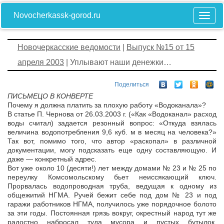
Novocherkassk-gorod.ru
Новочеркасские ведомости
|
Выпуск №15 от 15
апреля 2003
| Уплывают наши денежки…
Поделиться
ПИСЬМЕЦО В КОНВЕРТЕ
Почему я должна платить за плохую работу «Водоканала»?
В статье П. Чернова от 26.03.2003 г. («Как «Водоканал» расход
воды считал) задается резонный вопрос: «Откуда взялась
величина водопотребления 9,6 куб. м в месяц на человека?»
Так вот, помимо того, что автор «раскопал» в различной
документации, могу подсказать еще одну составляющую. И
даже — конкретный адрес.
Вот уже около 10 (десяти!) лет между домами № 23 и № 25 по
переулку Комсомольскому бьет неиссякающий ключ.
Прорвалась водопроводная труба, ведущая к одному из
общежитий НГМА. Ручей бежит себе под дом № 23 и под
гаражи работников НГМА, получилось уже порядочное болото
за эти годы. Постоянная грязь вокруг, окрестный народ тут же
радостно набросал туда мусора и пустых бутылок.