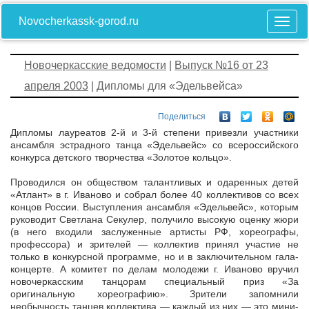
Novocherkassk-gorod.ru
Новочеркасские ведомости
|
Выпуск №16 от 23
апреля 2003
| Дипломы для «Эдельвейса»
Поделиться
Дипломы лауреатов 2-й и 3-й степени привезли участники
ансамбля эстрадного танца «Эдельвейс» со всероссийского
конкурса детского творчества «Золотое кольцо».
Проводился он обществом талантливых и одаренных детей
«Атлант» в г. Иваново и собрал более 40 коллективов со всех
концов России. Выступления ансамбля «Эдельвейс», которым
руководит Светлана Секулер, получило высокую оценку жюри
(в него входили заслуженные артисты РФ, хореографы,
профессора) и зрителей — коллектив принял участие не
только в конкурсной программе, но и в заключительном гала-
концерте. А комитет по делам молодежи г. Иваново вручил
новочеркасским танцорам специальный приз «За
оригинальную хореографию». Зрители запомнили
необычность танцев коллектива — каждый из них — это мини-