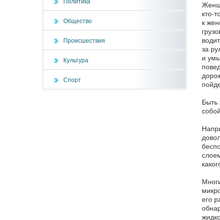
Политика
Женщи
кто-т
Общество
к жен
грузо
водит
Происшествия
за ру
и умы
Культура
повед
дорож
Спорт
пойде
Быть 
собой
Напри
довол
беспо
слоем
каког
Многи
микро
его р
обнар
жидко