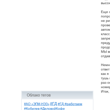
высох
Еще о
попро
не ри
прове
автом
класс
запре
преду
продо
МЫ вы
отдав
Немно
ответ
как я
тушь 
раз о
номер
Итак,
Облако тегов
#ГД
#АО «ЭПМ-НЭЗ»
#ГД #работаем
#ДеловойКофе
#Кобилев