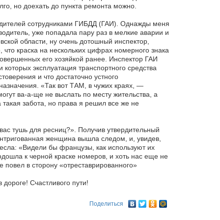
лго, но доехать до пункта ремонта можно.
одителей сотрудниками ГИБДД (ГАИ). Однажды меня
водитель, уже попадала пару раз в мелкие аварии и
овской области, ну очень дотошный инспектор,
, что краска на нескольких цифрах номерного знака
совершенных его хозяйкой ранее. Инспектор ГАИ
 которых эксплуатация транспортного средства
стоверения и что достаточно устного
назначения. «Так вот ТАМ, в чужих краях, —
огут ва-а-ще не выслать по месту жительства, а
 такая забота, но права я решил все же не
у вас тушь для ресниц?». Получив утвердительный
интригованная женщина вышла следом, и, увидев,
сла: «Видели бы французы, как используют их
одошла к черной краске номеров, и хоть нас еще не
не повел в сторону «отреставрированного»
дороге! Счастливого пути!
Поделиться