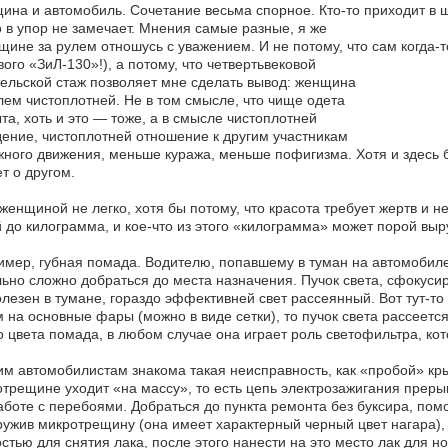
на и автомобиль. Сочетание весьма спорное. Кто-то приходит в ще
о в упор не замечает. Мнения самые разные, я же
щине за рулем отношусь с уважением. И не потому, что сам когда
вого «ЗиЛ-130»!), а потому, что четвертьвековой
ельской стаж позволяет мне сделать вывод: женщина
лем чистоплотней. Не в том смысле, что чище одета
та, хоть и это — тоже, а в смысле чистоплотней
ение, чистоплотней отношение к другим участникам
ного движения, меньше куража, меньше пофигизма. Хотя и здесь б
т о другом.
женщиной не легко, хотя бы потому, что красота требует жертв и 
 до килограмма, и кое-что из этого «килограмма» может порой выр
мер, губная помада. Водителю, попавшему в туман на автомоби
ьно сложно добраться до места назначения. Пучок света, сфокус
лезен в тумане, гораздо эффективней свет рассеянный. Вот тут-то
 на основные фары (можно в виде сетки), то пучок света рассеется
о цвета помада, в любом случае она играет роль светофильтра, ко
м автомобилистам знакома такая неисправность, как «пробой» кры
трещине уходит «на массу», то есть цепь электрозажигания прерыва
аботе с перебоями. Добраться до пункта ремонта без буксира, пом
ужив микротрещину (она имеет характерный черный цвет нагара), 
стью для снятия лака, после этого нанести на это место лак для н