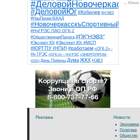
#ДеловойНовочеркасск
←
Юные 
#ДеловойЮг
#Кобилев
#НЭВЗ
#НацПроектБКАД
#НовочеркасскъСпортивный
#НчГРЭС ПАО ОГК-2
#ПК"НЭВЗ"
#ОбщественнаяПалата
#Эксперт Юг
#Эксперт Юг #МСП
#ЮРГПУ (НПИ)
#работаем
«ОГК-2» -
Нч ГРЭС
«ОГК-2» – НчГРЭС
«ЭНЕРГОПРОМ-
Дума
ЖКХ
НЭВЗ
День Победы
НЭЗ»
ТНТ
НчГРЭС
Победа
Собор
ТПП
благоустройство
ветераны
выборы
дети
дороги
казаки
коррупция
космос
парк
общественная палата
пожар
роща
спорт
художники
театр
транспорт
Реклама
Новости
Экономика
Политика
Общество