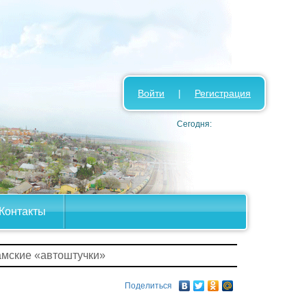
Войти
|
Регистрация
Сегодня:
Контакты
амские «автоштучки»
Поделиться