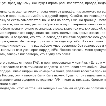
нуть предыдущему. Лак будет играть роль изолятора, правда, недо
дна «дамская штучка» спасла меня от штрафа, налагаемого на в
сили перегнать автомобиль в другой город. Хозяйка, начинающий 
скнула ехать самостоятельно. И вот на посту ГАИ, на границе Рост
рив все, что можно, решил забрать мое удостоверение только за то
обиля незначительно осыпалась в результате тех мелких аварий, 
ифицировал это нарушение как «нечитаемые номерные знаки», при
щена. Я возразил, что это не повод для изъятия водительского удо
преждения. Инспектор спросил: «Вы куда едете?». Я назвал пункт 
лжал инспектор, — у вас заберут удостоверение без разговоров и м
шлем их вам уже через пару дней!». Честно сказать, меня тронула
ать, заверив инспектора, что я учту его совет.
го отъехав от поста ГАИ, я поинтересовался у хозяйки: «Есть ли 
 и желаемое косметическое средство, я остановил автомобиль. За
 подкрашиваю цифры на номерном знаке, упавшим голосом произне
в России, они наверное были бы в шоке». Тушь по тону идеально п
станавливали в дороге сотрудники ГАИ, никто из них даже бровью 
ного знака.
 подведем итог: настоящая женщина — самый надежный попутчик в 