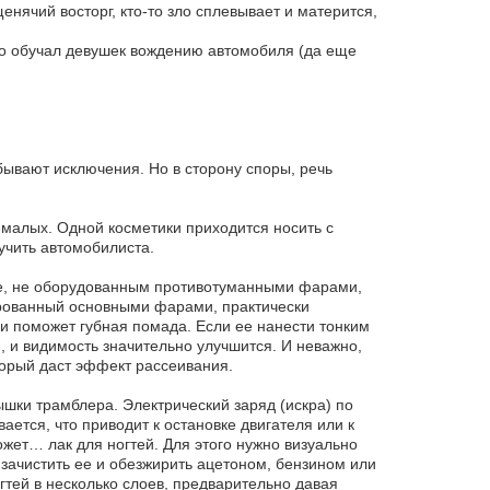
нячий восторг, кто-то зло сплевывает и матерится,
-то обучал девушек вождению автомобиля (да еще
ывают исключения. Но в сторону споры, речь
немалых. Одной косметики приходится носить с
учить автомобилиста.
ле, не оборудованным противотуманными фарами,
ированный основными фарами, практически
 и поможет губная помада. Если ее нанести тонким
, и видимость значительно улучшится. И неважно,
торый даст эффект рассеивания.
шки трамблера. Электрический заряд (искра) по
ется, что приводит к остановке двигателя или к
ожет… лак для ногтей. Для этого нужно визуально
зачистить ее и обезжирить ацетоном, бензином или
огтей в несколько слоев, предварительно давая