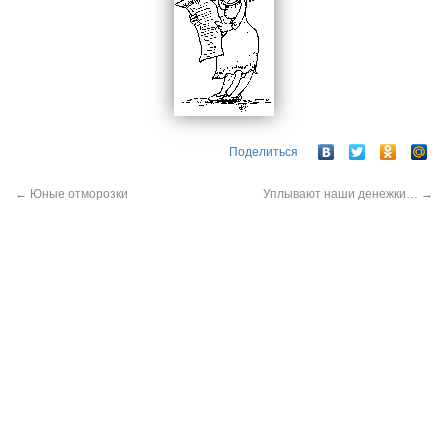
Поделиться
←
Юные отморозки
Уплывают наши денежки…
→