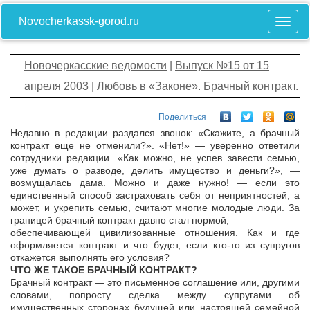
Novocherkassk-gorod.ru
Новочеркасские ведомости
|
Выпуск №15 от 15
апреля 2003
| Любовь в «Законе». Брачный контракт.
Поделиться
Недавно в редакции раздался звонок: «Скажите, а брачный
контракт еще не отменили?». «Нет!» — уверенно ответили
сотрудники редакции. «Как можно, не успев завести семью,
уже думать о разводе, делить имущество и деньги?», —
возмущалась дама. Можно и даже нужно! — если это
единственный способ застраховать себя от неприятностей, а
может, и укрепить семью, считают многие молодые люди. За
границей брачный контракт давно стал нормой,
обеспечивающей цивилизованные отношения. Как и где
оформляется контракт и что будет, если кто-то из супругов
откажется выполнять его условия?
ЧТО ЖЕ ТАКОЕ БРАЧНЫЙ КОНТРАКТ?
Брачный контракт — это письменное соглашение или, другими
словами, попросту сделка между супругами об
имущественных сторонах будущей или настоящей семейной