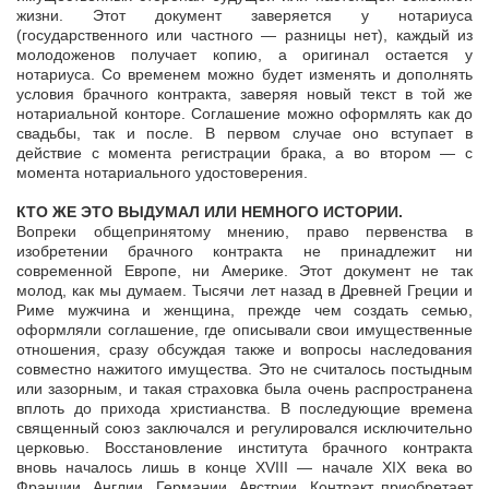
жизни. Этот документ заверяется у нотариуса
(государственного или частного — разницы нет), каждый из
молодоженов получает копию, а оригинал остается у
нотариуса. Со временем можно будет изменять и дополнять
условия брачного контракта, заверяя новый текст в той же
нотариальной конторе. Соглашение можно оформлять как до
свадьбы, так и после. В первом случае оно вступает в
действие с момента регистрации брака, а во втором — с
момента нотариального удостоверения.
КТО ЖЕ ЭТО ВЫДУМАЛ ИЛИ НЕМНОГО ИСТОРИИ.
Вопреки общепринятому мнению, право первенства в
изобретении брачного контракта не принадлежит ни
современной Европе, ни Америке. Этот документ не так
молод, как мы думаем. Тысячи лет назад в Древней Греции и
Риме мужчина и женщина, прежде чем создать семью,
оформляли соглашение, где описывали свои имущественные
отношения, сразу обсуждая также и вопросы наследования
совместно нажитого имущества. Это не считалось постыдным
или зазорным, и такая страховка была очень распространена
вплоть до прихода христианства. В последующие времена
священный союз заключался и регулировался исключительно
церковью. Восстановление института брачного контракта
вновь началось лишь в конце XVIII — начале XIX века во
Франции, Англии, Германии, Австрии. Контракт приобретает