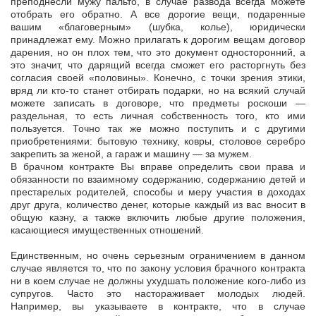
преподнесли мужу пальто, в случае развода всегда можете
отобрать его обратно. А все дорогие вещи, подаренные
вашим «благоверным» (шубка, колье), юридически
принадлежат ему. Можно прилагать к дорогим вещам договор
дарения, но он плох тем, что это документ односторонний, а
это значит, что дарящий всегда сможет его расторгнуть без
согласия своей «половины». Конечно, с точки зрения этики,
вряд ли кто-то станет отбирать подарки, но на всякий случай
можете записать в договоре, что предметы роскоши —
раздельная, то есть личная собственность того, кто ими
пользуется. Точно так же можно поступить и с другими
приобретениями: бытовую технику, ковры, столовое серебро
закрепить за женой, а гараж и машину — за мужем.
В брачном контракте Вы вправе определить свои права и
обязанности по взаимному содержанию, содержанию детей и
престарелых родителей, способы и меру участия в доходах
друг друга, количество денег, которые каждый из вас вносит в
общую казну, а также включить любые другие положения,
касающиеся имущественных отношений.
Единственным, но очень серьезным ограничением в данном
случае является то, что по закону условия брачного контракта
ни в коем случае не должны ухудшать положение кого-либо из
супругов. Часто это настораживает молодых людей.
Например, вы указываете в контракте, что в случае