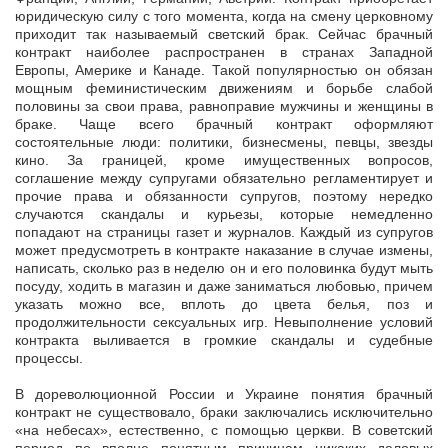
юридическую силу с того момента, когда на смену церковному
приходит так называемый светский брак. Сейчас брачный
контракт наиболее распространен в странах Западной
Европы, Америке и Канаде. Такой популярностью он обязан
мощным феминистическим движениям и борьбе слабой
половины за свои права, равноправие мужчины и женщины в
браке. Чаще всего брачный контракт оформляют
состоятельные люди: политики, бизнесмены, певцы, звезды
кино. За границей, кроме имущественных вопросов,
соглашение между супругами обязательно регламентирует и
прочие права и обязанности супругов, поэтому нередко
случаются скандалы и курьезы, которые немедленно
попадают на страницы газет и журналов. Каждый из супругов
может предусмотреть в контракте наказание в случае измены,
написать, сколько раз в неделю он и его половинка будут мыть
посуду, ходить в магазин и даже заниматься любовью, причем
указать можно все, вплоть до цвета белья, поз и
продолжительности сексуальных игр. Невыполнение условий
контракта выливается в громкие скандалы и судебные
процессы.
В дореволюционной России и Украине понятия брачный
контракт не существовало, браки заключались исключительно
«на небесах», естественно, с помощью церкви. В советский