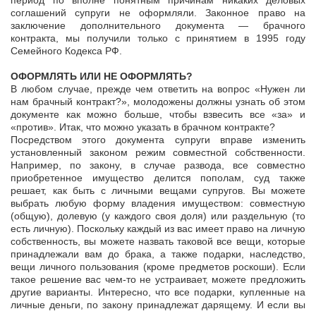
период по вполне понятным причинам никаких деловых
соглашений супруги не оформляли. Законное право на
заключение дополнительного документа — брачного
контракта, мы получили только с принятием в 1995 году
Семейного Кодекса РФ.
ОФОРМЛЯТЬ ИЛИ НЕ ОФОРМЛЯТЬ?
В любом случае, прежде чем ответить на вопрос «Нужен ли
нам брачный контракт?», молодожены должны узнать об этом
документе как можно больше, чтобы взвесить все «за» и
«против». Итак, что можно указать в брачном контракте?
Посредством этого документа супруги вправе изменить
установленный законом режим совместной собственности.
Например, по закону, в случае развода, все совместно
приобретенное имущество делится пополам, суд также
решает, как быть с личными вещами супругов. Вы можете
выбрать любую форму владения имуществом: совместную
(общую), долевую (у каждого своя доля) или раздельную (то
есть личную). Поскольку каждый из вас имеет право на личную
собственность, вы можете назвать таковой все вещи, которые
принадлежали вам до брака, а также подарки, наследство,
вещи личного пользования (кроме предметов роскоши). Если
такое решение вас чем-то не устраивает, можете предложить
другие варианты. Интересно, что все подарки, купленные на
личные деньги, по закону принадлежат дарящему. И если вы