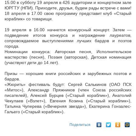
15.00 в субботу 19 апреля в 426 аудитории и концертном зале
ЮРГТУ (НПИ). Приходите, друзья, будем рады встрече с вами!
18 апреля в 17.00 свою программу представит клуб «Старый
кораблик» со товарищи.
19 апреля в 16.00 начнется конкурсный концерт. Затем —
подведение итогов конкурса и награждение лауреатов,
сопровождаемое выступлениями лучших бардов и поэтов
города.
Номинации конкурса: Авторская песня, Исполнительское
мастерство (песня), Поэзия (авторская), Детская номинация
(участвуют дети до 14 лет).
Призы — хорошие книги российских и зарубежных поэтов и
бардов.
«Жюрить» фестиваль будут: Сергей Салькинов (ОАО ПСК
«Митос»), Александр Пряжников (член Союза российских
писателей), Алексей Бурцев («Старый кораблик»), Анатолий
Чекулаев («Взлет»), Евгения Козина («Старый кораблик»),
Татьяна Чуперева («Вечерняя звезда»), Екатерина Гонзалес-
Гальего («Старый кораблик»).
Поделиться