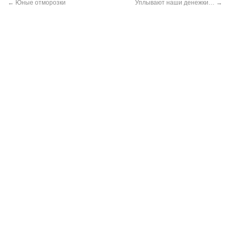
←
Юные отморозки
Уплывают наши денежки…
→