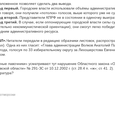
зложенное позволяет сделать два вывода.
д первый.
Городские власти использовали объёмы административн
 говоря, они получили «потолок» голосов, выше которого уже не с
д второй.
Представители КПРФ не в состоянии в одиночку выиграт
д третий.
В случае, если оппонирующие городской власти силы с
тельно некоммунистической ориентации), они смогут легко победи
дним административного ресурса.
ЧЛ».
Читатели передали в редакцию образчики листовок, распрост
х). Одна из них гласит: «Глава администрации Волков Анатолий 
года, голосуя по 33 избирательному округу за Лихошерстова Евге
ом.
ные лавочники» усматривают тут нарушение Областного закона «
вской области» № 291-ЗС от 10.12.2002 г. (ст. 28.4 п. «ж»; ст. 41. 2
ратура?
отморозки