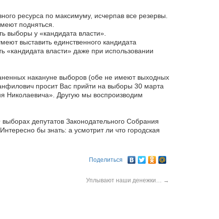
ого ресурса по максимуму, исчерпав все резервы.
умеют подняться.
ь выборы у «кандидата власти».
умеют выставить единственного кандидата
ть «кандидата власти» даже при использовании
раненных накануне выборов (обе не имеют выходных
Панфилович просит Вас прийти на выборы 30 марта
ния Николаевича». Другую мы воспроизводим
О выборах депутатов Законодательного Собрания
). Интересно бы знать: а усмотрит ли что городская
Поделиться
Уплывают наши денежки…
→