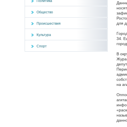
Политика
Данны
носят
Общество
зафи
Росто
для д
Происшествия
Город
Культура
34. Е
город
Спорт
В окр
Журав
депут
Перио
админ
собст
на аг
Оппон
агита
инфор
«раск
назыв
данно