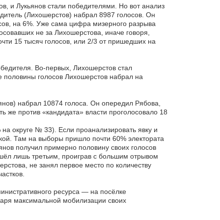
ов, и Лукьянов стали победителями. Но вот анализ
едитель (Лихошерстов) набрал 8987 голосов. Он
сов, на 6%. Уже сама цифра мизерного разрыва
осовавших не за Лихошерстова, иначе говоря,
ти 15 тысяч голосов, или 2/3 от пришедших на
победителя. Во-первых, Лихошерстов стал
ее половины голосов Лихошерстов набрал на
янов) набрал 10874 голоса. Он опередил Рябова,
ть же против «кандидата» власти проголосовало 18
 на округе № 33). Если проанализировать явку и
ской. Там на выборы пришло почти 60% электората
янов получил примерно половину своих голосов
ишёл лишь третьим, проиграв с большим отрывом
ерстова, не занял первое место по количеству
частков.
министративного ресурса — на посёлке
аря максимальной мобилизации своих