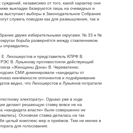
суждений, независимо от того, какой характер они
ниже выкладки базируются лишь на очевидных и
а выступают выборы в Законодательное Собрание
огут служить поводом как для размышления, так и
обрание двумя избирательными округами: № 33 и №
 округах борьба развернётся между ставленником
ы оправдались.
Е. Лихошерстов и представитель КПРФ В.
ГРЭС В. Лукьянову противостояли действующий
 Союза «Женщины Дона» В. Череватенко.
ородских СМИ доминировали «кандидаты от
показ никчёмности оппонентов и подчёркивание
атов видно, что Лихошерстов и Лукьянов потратили
естному электорату». Однако уже в ходе
ции делают решающую ставку вовсе не на
ба «кандидата власти» были совершенно не
вались). Основная ставка делалась на так
бя целый комплекс мер и приёмов. Тем не менее в
тората для голосования.