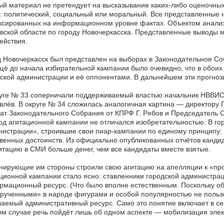
й материал не претендует на высказывание каких-либо оценочных 
: политический, социальный или моральный. Все представленные 
ксированных на информационном уровне фактах. Объектом анализ
вской области по городу Новочеркасска. Представленные выводы м
ействия.
 Новочеркасск был представлен на выборах в Законодательное С
щё до начала избирательной кампании было очевидно, что в обоих
ской администрации и её оппонентами. В дальнейшем эти прогноз
уге № 33 соперничали поддерживаемый властью начальник НВВИС 
лёв. В округе № 34 сложилась аналогичная картина — директору 
ат Законодательного Собрания от КПРФ Г. Рябов и Председатель
д агитационной кампании не отличался изобретательностью. В г
истрации», строившие свои пиар-кампании по единому принципу: 
венных достоинств. Из официально опубликованных отчётов кандид
итацию в СМИ больше денег, чем все кандидаты вместе взятые.
ирующие им стороны строили свою агитацию на апелляции к «прот
ционной кампании стало ясно: ставленники городской администра
мационный ресурс. (Что было вполне естественным. Поскольку о
рученными» в народе фигурами и особой популярностью не пользо
аемый административный ресурс. Само это понятие включает в се
м случае речь пойдёт лишь об одном аспекте — мобилизация элек