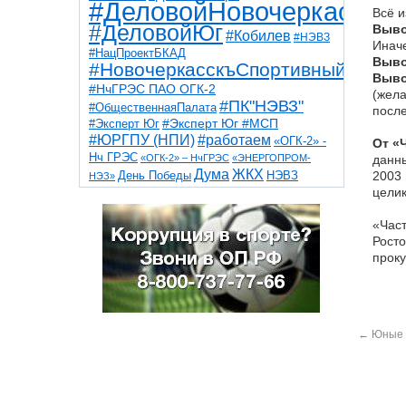
#ДеловойНовочеркасск
Всё и
#ДеловойЮг
Выво
#Кобилев
#НЭВЗ
Иначе
#НацПроектБКАД
Выво
#НовочеркасскъСпортивный
Выво
#НчГРЭС ПАО ОГК-2
(жела
#ПК"НЭВЗ"
#ОбщественнаяПалата
после
#Эксперт Юг
#Эксперт Юг #МСП
#ЮРГПУ (НПИ)
#работаем
«ОГК-2» -
От «
Нч ГРЭС
«ОГК-2» – НчГРЭС
«ЭНЕРГОПРОМ-
данны
Дума
ЖКХ
НЭВЗ
2003 
День Победы
НЭЗ»
ТНТ
НчГРЭС
целик
Победа
Собор
ТПП
благоустройство
ветераны
выборы
дети
«Част
дороги
казаки
коррупция
космос
Росто
парк
общественная палата
пожар
роща
проку
спорт
художники
театр
транспорт
←
Юные 