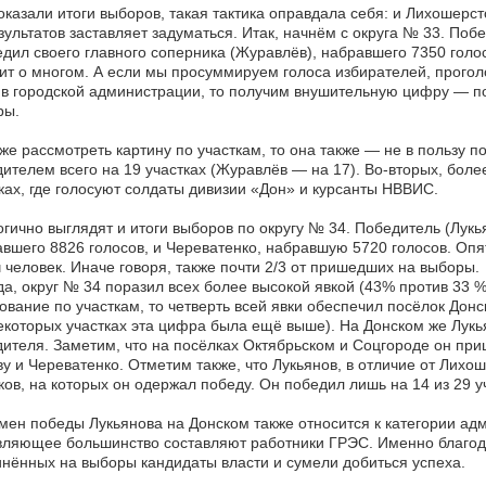
оказали итоги выборов, такая тактика оправдала себя: и Лихошерст
зультатов заставляет задуматься. Итак, начнём с округа № 33. Поб
дил своего главного соперника (Журавлёв), набравшего 7350 голо
ит о многом. А если мы просуммируем голоса избирателей, прогол
в городской администрации, то получим внушительную цифру — поч
ры.
же рассмотреть картину по участкам, то она также — не в пользу 
ителем всего на 19 участках (Журавлёв — на 17). Во-вторых, бол
ках, где голосуют солдаты дивизии «Дон» и курсанты НВВИС.
гично выглядят и итоги выборов по округу № 34. Победитель (Лукь
вшего 8826 голосов, и Череватенко, набравшую 5720 голосов. Опя
 человек. Иначе говоря, также почти 2/3 от пришедших на выборы.
а, округ № 34 поразил всех более высокой явкой (43% против 33 %
ование по участкам, то четверть всей явки обеспечил посёлок Дон
екоторых участках эта цифра была ещё выше). На Донском же Лукь
ителя. Заметим, что на посёлках Октябрьском и Соцгороде он пр
у и Череватенко. Отметим также, что Лукьянов, в отличие от Лихош
ков, на которых он одержал победу. Он победил лишь на 14 из 29 у
ен победы Лукьянова на Донском также относится к категории ад
вляющее большинство составляют работники ГРЭС. Именно благод
нённых на выборы кандидаты власти и сумели добиться успеха.