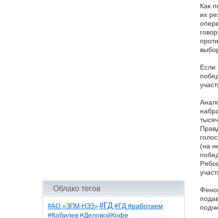
Как п
их ре
опере
говор
проти
выбо
Если 
побед
участ
Анало
набра
тысяч
Правд
голос
(на н
побед
Рябов
участ
Облако тегов
Феном
пода
#ГД
#АО «ЭПМ-НЭЗ»
#ГД #работаем
подчи
#ДеловойКофе
#Кобилев