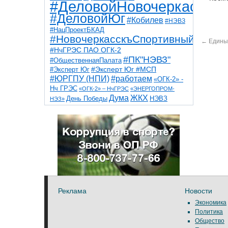
#ДеловойНовочеркасск
#ДеловойЮг
#Кобилев
#НЭВЗ
#НацПроектБКАД
#НовочеркасскъСпортивный
←
Единый
#НчГРЭС ПАО ОГК-2
#ПК"НЭВЗ"
#ОбщественнаяПалата
#Эксперт Юг
#Эксперт Юг #МСП
#ЮРГПУ (НПИ)
#работаем
«ОГК-2» -
Нч ГРЭС
«ОГК-2» – НчГРЭС
«ЭНЕРГОПРОМ-
Дума
ЖКХ
НЭВЗ
День Победы
НЭЗ»
ТНТ
НчГРЭС
Победа
Собор
ТПП
благоустройство
ветераны
выборы
дети
дороги
казаки
коррупция
космос
парк
общественная палата
пожар
роща
спорт
художники
театр
транспорт
Реклама
Новости
Экономика
Политика
Общество