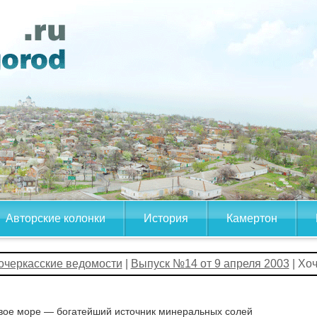
Авторские колонки
История
Камертон
очеркасские ведомости
|
Выпуск №14 от 9 апреля 2003
| Хо
вое море — богатейший источник минеральных солей