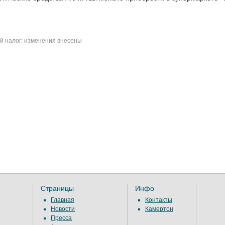
 налог: изменения внесены
Страницы
Инфо
Главная
Контакты
Новости
Камертон
Пресса