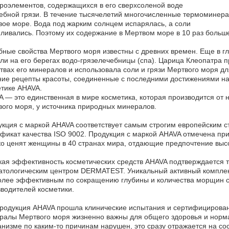
роэлементов, содержащихся в его сверхсоленой воде
ебной грязи. В течение тысячелетий многочисленные термоминер
ое море. Вода под жарким солнцем испарялась, а соли
ливались. Поэтому их содержание в Мертвом море в 10 раз больше
ные свойства Мертвого моря известны с древних времен. Еще в гл
ли на его берегах водо-грязелечебницы (спа). Царица Клеопатра 
твах его минералов и использовала соли и грязи Мертвого моря д
ие рецепты красоты, соединенные с последними достижениями на
тике AHAVA.
 — это единственная в мире косметика, которая производится от 
ого моря, у источника природных минералов.
кция с маркой AHAVA соответствует самым строгим европейским 
фикат качества ISO 9002. Продукция с маркой AHAVA отмечена при
о ценят женщины в 40 странах мира, отдающие предпочтение высо
ая эффективность косметических средств AHAVA подтверждается 
тологическим центром DERMATEST. Уникальный активный комплекс
лее эффективным по сокращению глубины и количества морщин ср
водителей косметики.
родукция AHAVA прошла клинические испытания и сертифицирован
алы Мертвого моря жизненно важны для общего здоровья и нормал
анизме по каким-то причинам нарушен, это сразу отражается на со