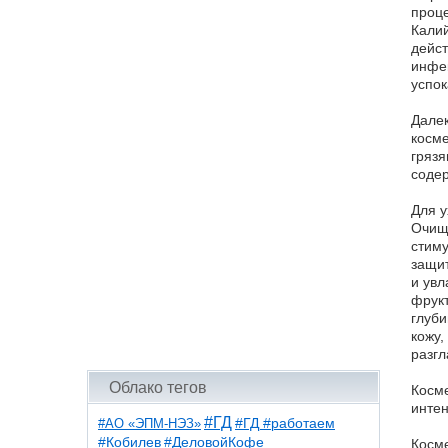
проце
Калий
дейст
инфек
успок
Далек
косме
грязя
содер
Для у
Очища
стиму
защит
и увл
фрукт
глуби
кожу,
разгл
Облако тегов
Косме
интен
#ГД
#АО «ЭПМ-НЭЗ»
#ГД #работаем
#ДеловойКофе
#Кобилев
Косме