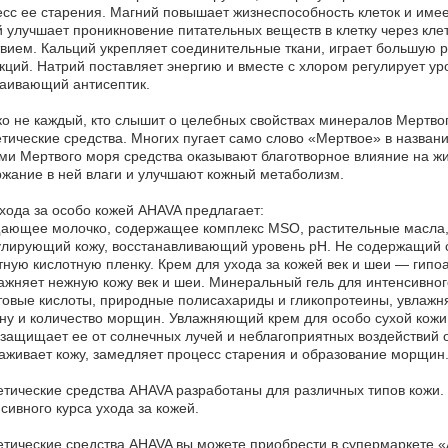
сс ее старения. Магний повышает жизнеспособность клеток и имее
 улучшает проникновение питательных веществ в клетку через кл
вием. Кальций укрепляет соединительные ткани, играет большую 
ций. Натрий поставляет энергию и вместе с хлором регулирует уров
аивающий антисептик.
о не каждый, кто слышит о целебных свойствах минералов Мертвог
тические средства. Многих пугает само слово «Мертвое» в назван
ми Мертвого моря средства оказывают благотворное влияние на жи
жание в ней влаги и улучшают кожный метаболизм.
хода за особо кожей AHAVA предлагает:
ющее молочко, содержащее комплекс MSO, растительные масла, г
лирующий кожу, восстанавливающий уровень pH. Не содержащий сп
ную кислотную пленку. Крем для ухода за кожей век и шеи — гип
ажняет нежную кожу век и шеи. Минеральный гель для интенсивно
овые кислоты, природные полисахариды и гликопротеины, увлажняе
ну и количество морщин. Увлажняющий крем для особо сухой кожи
 защищает ее от солнечных лучей и неблагоприятных воздействи
аживает кожу, замедляет процесс старения и образование морщин
тические средства AHAVA разработаны для различных типов кожи. 
сивного курса ухода за кожей.
тические средства AHAVA вы можете приобрести в супермаркете «