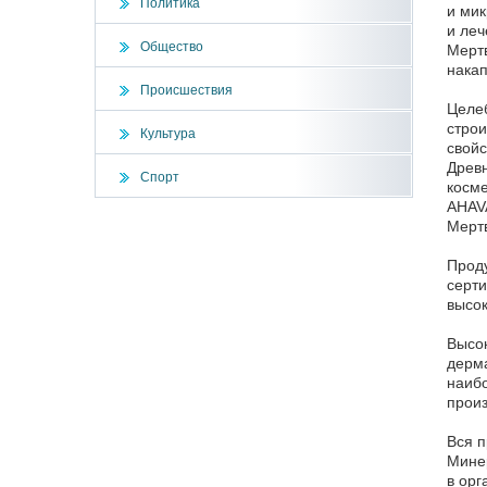
Политика
и мик
и леч
Общество
Мертв
накап
Происшествия
Целеб
строи
Культура
свойс
Древн
Спорт
косме
AHAVA
Мертв
Проду
серти
высок
Высок
дерма
наибо
произ
Вся п
Минер
в орг