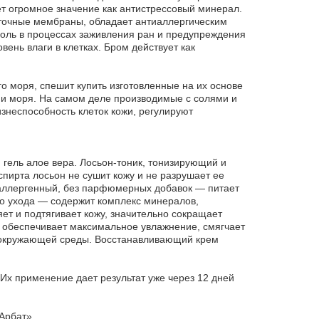
т огромное значение как антистрессовый минерал.
еточные мембраны, обладает антиаллергическим
роль в процессах заживления ран и предупреждения
ень влаги в клетках. Бром действует как
о моря, спешит купить изготовленные на их основе
ии моря. На самом деле производимые с солями и
знеспособность клеток кожи, регулируют
ель алое вера. Лосьон-тоник, тонизирующий и
ирта лосьон не сушит кожу и не разрушает ее
оаллергенный, без парфюмерных добавок — питает
го ухода — содержит комплекс минералов,
т и подтягивает кожу, значительно сокращает
 обеспечивает максимальное увлажнение, смягчает
й окружающей среды. Восстанавливающий крем
.
Их применение дает результат уже через 12 дней
Арбат».