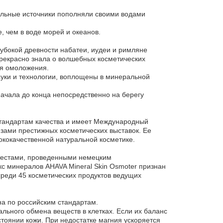
альные источники пополняли своими водами
, чем в воде морей и океанов.
убокой древности набатеи, иудеи и римляне
прекрасно знала о волшебных косметических
ля омоложения.
уки и технологии, воплощены в минеральной
начала до конца непосредственно на берегу
стандартам качества и имеет Международный
зами престижных косметических выставок. Ее
кокачественной натуральной косметике.
тестами, проведенными немецким
 минералов AHAVA Mineral Skin Osmoter признан
еди 45 косметических продуктов ведущих
а по российским стандартам.
ьного обмена веществ в клетках. Если их баланс
стоянии кожи. При недостатке магния ускоряется