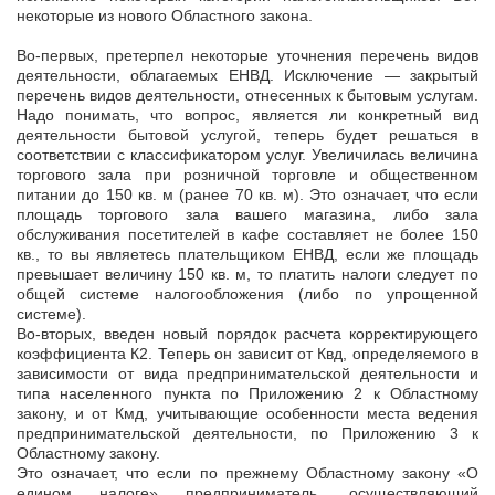
некоторые из нового Областного закона.
Во-первых, претерпел некоторые уточнения перечень видов
деятельности, облагаемых ЕНВД. Исключение — закрытый
перечень видов деятельности, отнесенных к бытовым услугам.
Надо понимать, что вопрос, является ли конкретный вид
деятельности бытовой услугой, теперь будет решаться в
соответствии с классификатором услуг. Увеличилась величина
торгового зала при розничной торговле и общественном
питании до 150 кв. м (ранее 70 кв. м). Это означает, что если
площадь торгового зала вашего магазина, либо зала
обслуживания посетителей в кафе составляет не более 150
кв., то вы являетесь плательщиком ЕНВД, если же площадь
превышает величину 150 кв. м, то платить налоги следует по
общей системе налогообложения (либо по упрощенной
системе).
Во-вторых, введен новый порядок расчета корректирующего
коэффициента К2. Теперь он зависит от Квд, определяемого в
зависимости от вида предпринимательской деятельности и
типа населенного пункта по Приложению 2 к Областному
закону, и от Кмд, учитывающие особенности места ведения
предпринимательской деятельности, по Приложению 3 к
Областному закону.
Это означает, что если по прежнему Областному закону «О
едином налоге» предприниматель, осуществляющий