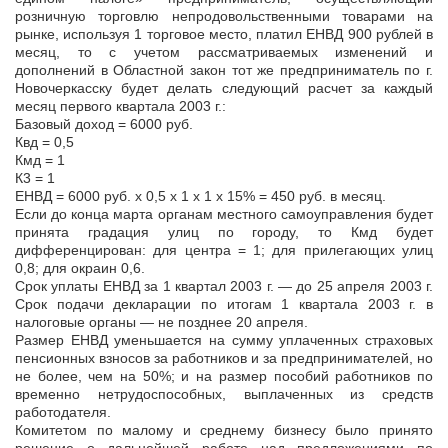
розничную торговлю непродовольственными товарами на
рынке, используя 1 торговое место, платил ЕНВД 900 рублей в
месяц, то с учетом рассматриваемых изменений и
дополнений в Областной закон тот же предприниматель по г.
Новочеркасску будет делать следующий расчет за каждый
месяц первого квартала 2003 г.:
Базовый доход = 6000 руб.
Квд = 0,5
Кмд = 1
К3 = 1
ЕНВД = 6000 руб. х 0,5 х 1 х 1 х 15% = 450 руб. в месяц.
Если до конца марта органам местного самоуправления будет
принята градация улиц по городу, то Кмд будет
дифференцирован: для центра = 1; для прилегающих улиц
0,8; для окраин 0,6.
Срок уплаты ЕНВД за 1 квартал 2003 г. — до 25 апреля 2003 г.
Срок подачи декларации по итогам 1 квартала 2003 г. в
налоговые органы — не позднее 20 апреля.
Размер ЕНВД уменьшается на сумму уплаченных страховых
пенсионных взносов за работников и за предпринимателей, но
не более, чем на 50%; и на размер пособий работников по
временно нетрудоспособных, выплаченных из средств
работодателя.
Комитетом по малому и среднему бизнесу было принято