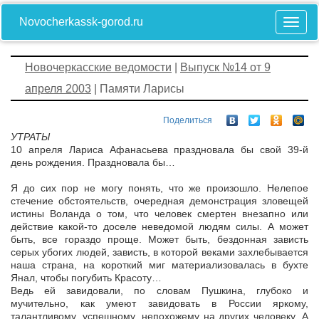
Novocherkassk-gorod.ru
Новочеркасские ведомости
|
Выпуск №14 от 9
апреля 2003
| Памяти Ларисы
Поделиться
УТРАТЫ
10 апреля Лариса Афанасьева праздновала бы свой 39-й
день рождения. Праздновала бы…
Я до сих пор не могу понять, что же произошло. Нелепое
стечение обстоятельств, очередная демонстрация зловещей
истины Воланда о том, что человек смертен внезапно или
действие какой-то доселе неведомой людям силы. А может
быть, все гораздо проще. Может быть, бездонная зависть
серых убогих людей, зависть, в которой веками захлебывается
наша страна, на короткий миг материализовалась в бухте
Янал, чтобы погубить Красоту…
Ведь ей завидовали, по словам Пушкина, глубоко и
мучительно, как умеют завидовать в России яркому,
талантливому, успешному, непохожему на других человеку. А