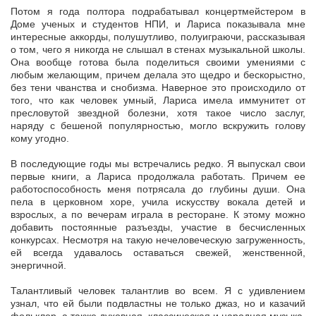
Потом я года полтора подрабатывал концертмейстером в
Доме ученых и студентов НПИ, и Лариса показывала мне
интересные аккорды, полушутливо, полуиграючи, рассказывая
о том, чего я никогда не слышал в стенах музыкальной школы.
Она вообще готова была поделиться своими умениями с
любым желающим, причем делала это щедро и бескорыстно,
без тени чванства и снобизма. Наверное это происходило от
того, что как человек умный, Лариса имела иммунитет от
пресловутой звездной болезни, хотя такое число заслуг,
наряду с бешеной популярностью, могло вскружить голову
кому угодно.
В последующие годы мы встречались редко. Я выпускал свои
первые книги, а Лариса продолжала работать. Причем ее
работоспособность меня потрясала до глубины души. Она
пела в церковном хоре, учила искусству вокала детей и
взрослых, а по вечерам играла в ресторане. К этому можно
добавить постоянные разъезды, участие в бесчисленных
конкурсах. Несмотря на такую нечеловеческую загруженность,
ей всегда удавалось оставаться свежей, женственной,
энергичной.
Талантливый человек талантлив во всем. Я с удивлением
узнал, что ей были подвластны не только джаз, но и казачий