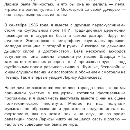
Лариса была Личностью, и что бы она ни делала — пела,
играла на рояле, гуляла по Московской со своей дочерью —
она всегда выделялась из толпы.
В сентябре 1986 года я вместе с другими первокурсниками
стоял на футбольном поле НПИ. Традиционная церемония
посвящения в студенты была в самом разгаре. Вдруг по
ступеням Энергофака к микрофону спустилась красивая
молодая женщина с гитарой в руках. И каждое ее движение
дышало силой и достоинством. Взяв несколько аккордов
вступления, она запела знаменитую песню Шварца «На
камнях потемневших дочерна…». И произошло чудо — над
футбольным полем разлилась тишина. Шумные, беспокойные
юнцы слушали песню и с восторгом и обожанием смотрели на
Певицу. Так я впервые увидел Ларису Афанасьеву.
Наше личное знакомство состоялось гораздо позже, когда мы
принимали участие в концертах, готовили фестивальные
программы, и я имел честь выступать вместе с ней на сцене
политехнического института. Многие из нас получили
музыкальное образование и достаточно недурно играли на
фортепиано, как по нотам, так и на слух, но во время
репетиций после Ларисы никто не решался сесть к роялю —
настолько совершенной была ее игра.