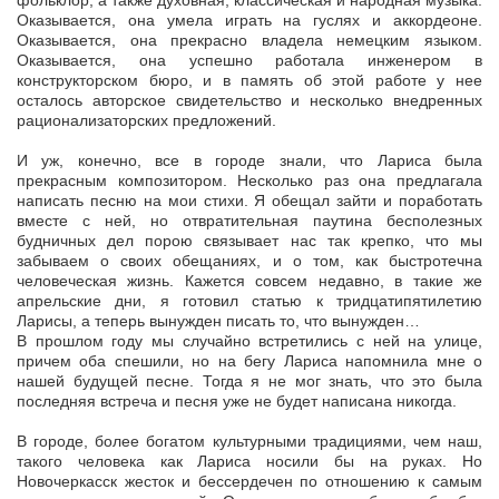
фольклор, а также духовная, классическая и народная музыка.
Оказывается, она умела играть на гуслях и аккордеоне.
Оказывается, она прекрасно владела немецким языком.
Оказывается, она успешно работала инженером в
конструкторском бюро, и в память об этой работе у нее
осталось авторское свидетельство и несколько внедренных
рационализаторских предложений.
И уж, конечно, все в городе знали, что Лариса была
прекрасным композитором. Несколько раз она предлагала
написать песню на мои стихи. Я обещал зайти и поработать
вместе с ней, но отвратительная паутина бесполезных
будничных дел порою связывает нас так крепко, что мы
забываем о своих обещаниях, и о том, как быстротечна
человеческая жизнь. Кажется совсем недавно, в такие же
апрельские дни, я готовил статью к тридцатипятилетию
Ларисы, а теперь вынужден писать то, что вынужден…
В прошлом году мы случайно встретились с ней на улице,
причем оба спешили, но на бегу Лариса напомнила мне о
нашей будущей песне. Тогда я не мог знать, что это была
последняя встреча и песня уже не будет написана никогда.
В городе, более богатом культурными традициями, чем наш,
такого человека как Лариса носили бы на руках. Но
Новочеркасск жесток и бессердечен по отношению к самым