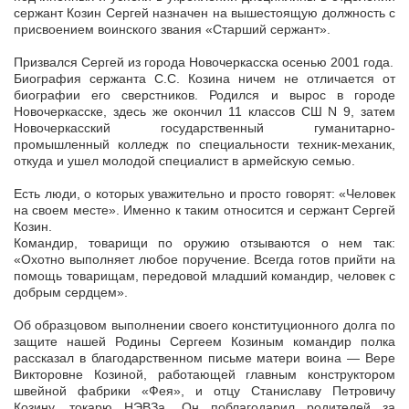
сержант Козин Сергей назначен на вышестоящую должность с
присвоением воинского звания «Старший сержант».
Призвался Сергей из города Новочеркасска осенью 2001 года.
Биография сержанта С.С. Козина ничем не отличается от
биографии его сверстников. Родился и вырос в городе
Новочеркасске, здесь же окончил 11 классов СШ N 9, затем
Новочеркасский государственный гуманитарно-
промышленный колледж по специальности техник-механик,
откуда и ушел молодой специалист в армейскую семью.
Есть люди, о которых уважительно и просто говорят: «Человек
на своем месте». Именно к таким относится и сержант Сергей
Козин.
Командир, товарищи по оружию отзываются о нем так:
«Охотно выполняет любое поручение. Всегда готов прийти на
помощь товарищам, передовой младший командир, человек с
добрым сердцем».
Об образцовом выполнении своего конституционного долга по
защите нашей Родины Сергеем Козиным командир полка
рассказал в благодарственном письме матери воина — Вере
Викторовне Козиной, работающей главным конструктором
швейной фабрики «Фея», и отцу Станиславу Петровичу
Козину, токарю НЭВЗа. Он поблагодарил родителей за