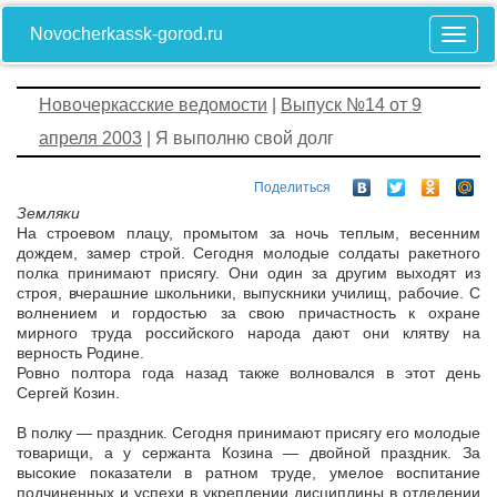
Novocherkassk-gorod.ru
Новочеркасские ведомости
|
Выпуск №14 от 9
апреля 2003
| Я выполню свой долг
Поделиться
Земляки
На строевом плацу, промытом за ночь теплым, весенним
дождем, замер строй. Сегодня молодые солдаты ракетного
полка принимают присягу. Они один за другим выходят из
строя, вчерашние школьники, выпускники училищ, рабочие. С
волнением и гордостью за свою причастность к охране
мирного труда российского народа дают они клятву на
верность Родине.
Ровно полтора года назад также волновался в этот день
Сергей Козин.
В полку — праздник. Сегодня принимают присягу его молодые
товарищи, а у сержанта Козина — двойной праздник. За
высокие показатели в ратном труде, умелое воспитание
подчиненных и успехи в укреплении дисциплины в отделении