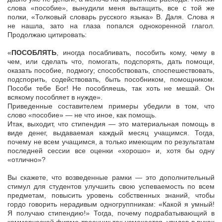
слова «пособие», вынудили меня вытащить, все с той же
полки, «Толковый словарь русского языка» В. Даля. Слова я
не нашла, зато на глаза попался однокоренной глагол.
Продолжаю цитировать:
«
ПОСОБЛЯТЬ
, иногда посабливать, пособить кому, чему в
чем, или сделать что, помогать, подспорять, дать помощи,
оказать пособие, подмогу; способствовать, споспешествовать,
подспорить, содействовать, быть пособником, помощником.
Пособи тебе Бог! Не пособляешь, так хоть не мешай. Он
всякому пособляет в нужде».
Приведенные составителем примеры убедили в том, что
слово «пособие» — не что иное, как помощь.
Итак, выходит, что стипендия — это материальная помощь в
виде денег, выдаваемая каждый месяц учащимся. Тогда,
почему не всем учащимся, а только имеющим по результатам
последней сессии все оценки «хорошо» и, хотя бы одну
«отлично»?
Вы скажете, что возведенные рамки — это дополнительный
стимул для студентов улучшить свою успеваемость по всем
предметам, повысить уровень собственных знаний, чтобы
гордо говорить нерадивым одногруппникам: «Какой я умный!
Я получаю стипендию!» Тогда, почему подрабатывающий в