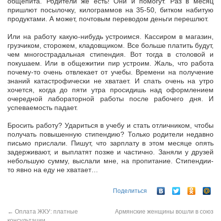
общепита. Родители же есть! Они и помогут. Раз в месяц
пришлют посылочку, килограммов на 35-50, битком набитую
продуктами. А может, почтовым переводом деньги перешлют.
Или на работу какую-нибудь устроимся. Кассиром в магазин,
грузчиком, сторожем, кладовщиком. Все больше платить будут,
чем многострадальная стипендия. Вот тогда в столовой и
покушаем. Или в общежитии пир устроим. Жаль, что работа
почему-то очень отвлекает от учебы. Времени на получение
знаний катастрофически не хватает. И спать очень на утро
хочется, когда до пяти утра просидишь над оформлением
очередной лабораторной работы после рабочего дня. И
успеваемость падает.
Бросить работу? Удариться в учебу и стать отличником, чтобы
получать повышенную стипендию? Только родители недавно
письмо прислали. Пишут, что зарплату в этом месяце опять
задерживают, и выплатят позже и частично. Заняли у друзей
небольшую сумму, выслали мне, на пропитание. Стипендии-
то явно на еду не хватает…
Поделиться
←
Оплата ЖКУ: платные
Армянские женщины вошли в союз
консультации.
→