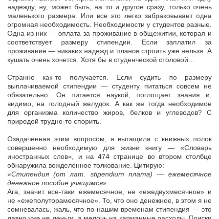
надежду, ну, может быть, на то и другое сразу, только очень
маленького размера. Или все это легко забраковывает одна
огромная необходимость. Необходимости у студентов разные.
Одна из них — оплата за проживание в общежитии, которая и
соответствует размеру стипендии. Если заплатил за
проживание — никаких надежд и планов строить уже нельзя. А
кушать очень хочется. Хотя бы в студенческой столовой…
Странно как-то получается. Если судить по размеру
выплачиваемой стипендии — студенту питаться совсем не
обязательно. Он питается наукой, поглощает знания и,
видимо, на голодный желудок. А как же тогда необходимое
для организма количество жиров, белков и углеводов? С
природой трудно-то спорить.
Озадаченная этим вопросом, я вытащила с книжных полок
совершенно необходимую для жизни книгу — «Словарь
иностранных слов», и на 474 странице во втором столбце
обнаружила вожделенное толкование. Цитирую:
«Стипендия (от лат. stipendium плата) — ежемесячное
денежное пособие учащимся».
Ага, значит все-таки ежемесячное, не «ежедвухмесячное» и
не «ежеполуторамесячное». То, что оно денежное, в этом я не
сомневалась, жаль, что по нашим временам стипендия — это
давно уже не деньги, а мелочь на карманные расходы. Поиски