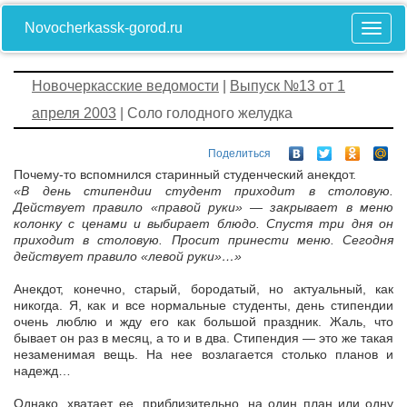
Novocherkassk-gorod.ru
Новочеркасские ведомости
|
Выпуск №13 от 1
апреля 2003
| Соло голодного желудка
Поделиться
Почему-то вспомнился старинный студенческий анекдот.
«В день стипендии студент приходит в столовую.
Действует правило «правой руки» — закрывает в меню
колонку с ценами и выбирает блюдо. Спустя три дня он
приходит в столовую. Просит принести меню. Сегодня
действует правило «левой руки»…»
Анекдот, конечно, старый, бородатый, но актуальный, как
никогда. Я, как и все нормальные студенты, день стипендии
очень люблю и жду его как большой праздник. Жаль, что
бывает он раз в месяц, а то и в два. Стипендия — это же такая
незаменимая вещь. На нее возлагается столько планов и
надежд…
Однако, хватает ее, приблизительно, на один план или одну