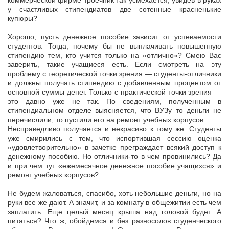
коммерческой фирме троечник так усмехается, увидев в руках
у счастливых стипендиатов две сотенные красненькие
купюры?
Хорошо, пусть денежное пособие зависит от успеваемости
студентов. Тогда, почему бы не выплачивать повышенную
стипендию тем, кто учится только на «отлично»? Смею Вас
заверить, такие учащиеся есть. Если смотреть на эту
проблему с теоретической точки зрения — студенты-отличники
и должны получать стипендию с добавленным процентом от
основной суммы денег. Только с практической точки зрения —
это давно уже не так. По сведениям, полученным в
стипендиальном отделе выясняется, что ВУЗу то деньги не
перечислили, то пустили его на ремонт учебных корпусов.
Несправедливо получается и некрасиво к тому же. Студенты
уже смирились с тем, что испортившая сессию оценка
«удовлетворительно» в зачетке преграждает всякий доступ к
денежному пособию. Но отличники-то в чем провинились? Да
и при чем тут «ежемесячное денежное пособие учащихся» и
ремонт учебных корпусов?
Не будем жаловаться, спасибо, хоть небольшие деньги, но на
руки все же дают. А значит, и за комнату в общежитии есть чем
заплатить. Еще целый месяц крыша над головой будет. А
питаться? Что ж, обойдемся и без разносолов студенческого