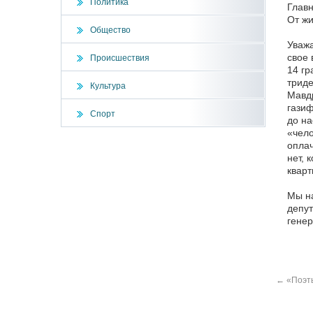
Политика
Главн
От жи
Общество
Уважа
свое 
Происшествия
14 гр
триде
Культура
Мавдр
газиф
Спорт
до на
«чело
оплач
нет, 
кварт
Мы на
депут
генер
←
«Поэты