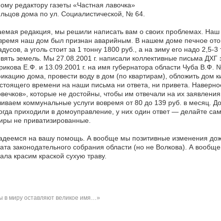
ому редактору газеты «Частная лавочка»
льцов дома по ул. Социалистической, № 64.
емая редакция, мы решили написать вам о своих проблемах. Наш 
время наш дом был признан аварийным. В нашем доме печное отоп
адусов, а уголь стоит за 1 тонну 1800 руб., а на зиму его надо 2,5-
вять земель. Мы 27.08.2001 г. написали коллективные письма ДХГ
икова Е.Ф. и 13.09.2001 г. на имя губернатора области Чуба В.Ф. 
икацию дома, провести воду в дом (по квартирам), обложить дом ки
стоящего времени на наши письма ни ответа, ни привета. Наверное
вечков», которые не достойны, чтобы им отвечали на их заявления,
иваем коммунальные услуги вовремя от 80 до 139 руб. в месяц. 
когда приходили в домоуправление, у них один ответ — делайте сам
иры не приватизированные.
деемся на вашу помощь. А вообще мы позитивные изменения дожд
ата законодательного собрания области (но не Волкова). А вообще 
ала красим краской сухую траву.
 в миру оставляют великое имя…»