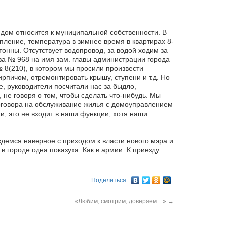
дом относится к муниципальной собственности. В
ление, температура в зимнее время в квартирах 8-
3 тонны. Отсутствует водопровод, за водой ходим за
 за № 968 на имя зам. главы администрации города
№ 8(210), в котором мы просили произвести
рпичом, отремонтировать крышу, ступени и т.д. Но
, руководители посчитали нас за быдло,
 не говоря о том, чтобы сделать что-нибудь. Мы
Договора на обслуживание жилья с домоуправлением
и, это не входит в наши функции, хотя наши
емся наверное с приходом к власти нового мэра и
в городе одна показуха. Как в армии. К приезду
Поделиться
«Любим, смотрим, доверяем…»
→