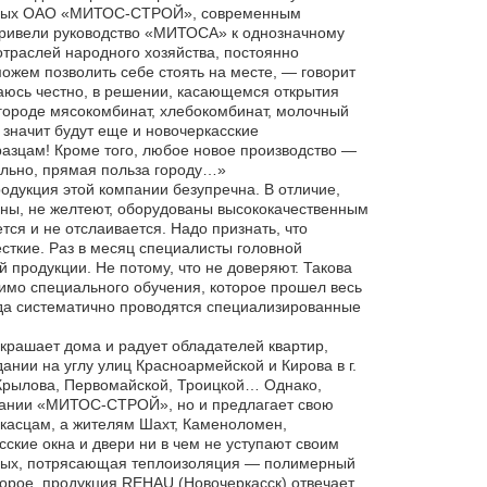
оенных ОАО «МИТОС-СТРОЙ», современным
привели руководство «МИТОСА» к однозначному
траслей народного хозяйства, постоянно
жем позволить себе стоять на месте, — говорит
аюсь честно, в решении, касающемся открытия
 городе мясокомбинат, хлебокомбинат, молочный
 значит будут еще и новочеркасские
азцам! Кроме того, любое новое производство —
ельно, прямая польза городу…»
одукция этой компании безупречна. В отличие,
чны, не желтеют, оборудованы высококачественным
ся и не отслаивается. Надо признать, что
сткие. Раз в месяц специалисты головной
 продукции. Не потому, что не доверяют. Такова
имо специального обучения, которое прошел весь
ода систематично проводятся специализированные
рашает дома и радует обладателей квартир,
ии на углу улиц Красноармейской и Кирова в г.
 Крылова, Первомайской, Троицкой… Однако,
мпании «МИТОС-СТРОЙ», но и предлагает свою
касцам, а жителям Шахт, Каменоломен,
ские окна и двери ни в чем не уступают своим
ервых, потрясающая теплоизоляция — полимерный
орое, продукция REHAU (Новочеркасск) отвечает