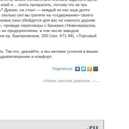
ь клей и… опять прокрасить, потому что за три
ь? Думаю, не стоит — каждый из нас еще долго
 сколько сил вы тратите на «содержание» своего
тиковое окно обойдется для вас не намного дороже
, проведя переговоры с банками г.Новочеркасска,
 ее предприятиями, в том числе заводом
а пр. Баклановском, 200 (тел. 671-94), «Торговый
ь. Так что, дерзайте, а мы желаем успехов в ваших
 удовлетворение и комфорт.
Поделиться
«Любим, смотрим, доверяем…»
→