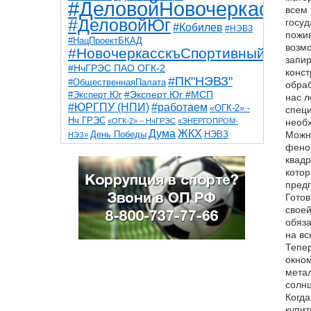
#ДеловойНовочеркасск
всем 
#ДеловойЮг
госуд
#Кобилев
#НЭВЗ
пожив
#НацПроектБКАД
возмо
#НовочеркасскъСпортивный
запир
#НчГРЭС ПАО ОГК-2
конст
#ПК"НЭВЗ"
#ОбщественнаяПалата
обраб
#Эксперт Юг
#Эксперт Юг #МСП
нас л
#ЮРГПУ (НПИ)
#работаем
«ОГК-2» -
специ
Нч ГРЭС
«ОГК-2» – НчГРЭС
«ЭНЕРГОПРОМ-
необх
Дума
ЖКХ
НЭВЗ
Можно
День Победы
НЭЗ»
ТНТ
НчГРЭС
феном
Победа
Собор
ТПП
квадр
благоустройство
ветераны
выборы
дети
котор
дороги
казаки
коррупция
космос
предп
парк
общественная палата
пожар
роща
Готов
спорт
художники
театр
транспорт
своей
обяза
на вс
Тепер
окном
метал
солнц
Когда
купит