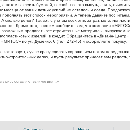
, а потом заклеить бумагой, весной -все это вынуть, снять, очистит
х месяца от ваших летних усилий не осталось и следа. Продолжат
 пополнять этот список мероприятий. А теперь давайте посчитаем,
 А сколько денег? Так вот, с учетом всех этих затрат, металлоплас
янного. Кроме того, спешим сообщить вам, что компания «МИТОС»
 возможным продавать все строительные материалы, выпускаемые
лопластиковых изделий, в кредит. Обращайтесь в «Дизайн-Центр» н
 «МИТОС» по ул. Думенко, 6 (тел. 272-45) и оформляйте покупку.
е как говорят, лучше сразу сделать хорошо, чем потом переделыват
тно-строительных делах, и пусть результат принесет вам радость,
 в миру оставляют великое имя…»
Страницы
Инфо