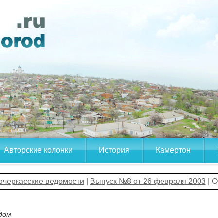
Авторские колонки
История
Камертон
очеркасские ведомости
|
Выпуск №8 от 26 февраля 2003
| О
дом