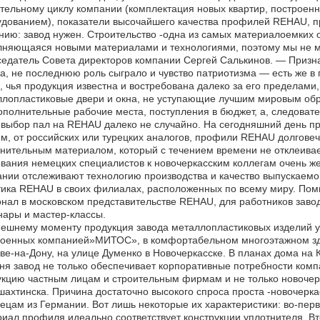
ительному циклу компании (комплектация новых квартир, постр
дованием), показатели высочайшего качества профилей REHAU, 
ию: завод нужен. Строительство -одна из самых материалоемких о
няющаяся новыми материалами и технологиями, поэтому мы не мо
едатель Совета директоров компании Сергей Салькинов. — Призн
а, не последнюю роль сыграло и чувство патриотизма — есть же в
, чья продукция известна и востребована далеко за его пределами,
лопластиковые двери и окна, не уступающие лучшим мировым обр
ополнительные рабочие места, поступления в бюджет, а, следоват
 выбор пал на REHAU далеко не случайно. На сегодняшний день пр
м, от российских или турецких аналогов, профили REHAU долгове
нительным материалом, который с течением времени не отклеивает
вания немецких специалистов к новочеркасским коллегам очень же
нии отслеживают технологию производства и качество выпускаемой
ика REHAU в своих филиалах, расположенных по всему миру. Пом
нал в московском представительстве REHAU, для работников зав
ары и мастер-классы.
ешнему моменту продукция завода металлопластиковых изделий ук
оенных компанией»МИТОС», в комфортабельном многоэтажном здан
ве-на-Дону, на улице Думенко в Новочеркасске. В планах дома на
ня завод не только обеспечивает корпоративные потребности ко
кцию частным лицам и строительным фирмам и не только новочер
ахтинска. Причина достаточно высокого спроса проста -новочеркас
ецам из Германии. Вот лишь некоторые их характеристики: во-п
иал профиля идеально соответствует конструкции уплотнителя. Вт