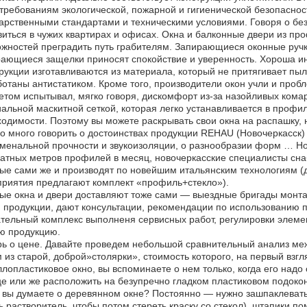
требованиям экологической, пожарной и гигиенической безопаснос
арственными стандартами и техническими условиями. Говоря о без
иться в чужих квартирах и офисах. Окна и балконные двери из 
жностей преградить путь грабителям. Запирающиеся оконные руч
ающиеся защелки приносят спокойствие и уверенность. Хороша 
рукции изготавливаются из материала, который не притягивает пыл
отаны антистатиком. Кроме того, производители окон учли и пробл
етом испытывал, мягко говоря, дискомфорт из-за назойливых кома
альной маскитной сеткой, которая легко устанавливается в профил
одимости. Поэтому вы можете раскрывать свои окна на распашку, н
 много говорить о достоинствах продукции REHAU (Новочеркасск) 
енальной прочности и звукоизоляции, о разнообразии форм … Но 
атных метров профилей в месяц, новочеркасские специалисты сна
ые сами же и производят по новейшим итальянским технологиям (
риятия предлагают комплект «профиль+стекло»).
ые окна и двери доставляют тоже сами — выездные бригады монтаж
 продукции, дают консультации, рекомендации по использованию 
тельный комплекс выполненя сервисных работ, регулировки элемен
ю продукцию.
ь о цене. Давайте проведем небольшой сравнительный анализ меж
 из старой, доброй»столярки», стоимость которого, на первый взгл
лопластиковое окно, вы вспоминаете о нем только, когда его надо 
е или же расположить на безупречно гладком пластиковом подоко
 вы думаете о деревянном окне? Постоянно — нужно зашпаклевать
ь растворитель .чтобы потом стереть краску со стекол), штапики п