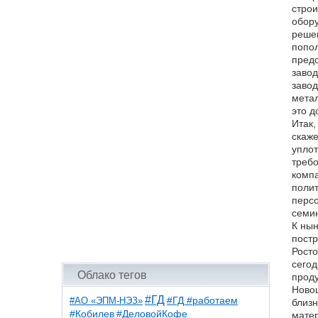
стро
обору
решен
попол
предс
завод
завод
метал
это д
Итак,
скаже
уплот
требо
компа
полит
персо
семин
К нын
постр
Росто
сегод
Облако тегов
проду
Новош
#ГД
#АО «ЭПМ-НЭЗ»
#ГД #работаем
близн
#ДеловойКофе
#Кобилев
матер