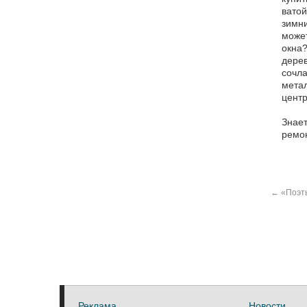
ватой
зимни
может
окна?
дерев
сочла
метал
центр
Знает
ремон
←
«Поэты
Реклама
Новости