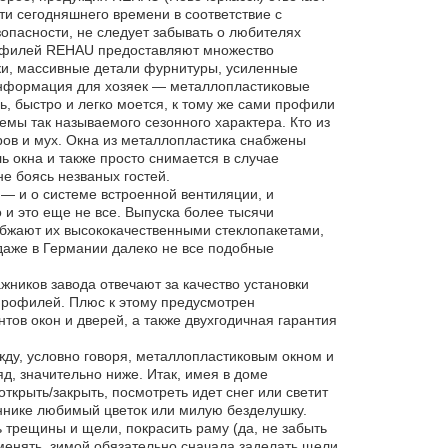
ти сегодняшнего времени в соответствие с
опасности, не следует забывать о любителях
профилей REHAU предоставляют множество
ки, массивные детали фурнитуры, усиленные
информация для хозяек — металлопластиковые
ь, быстро и легко моется, к тому же сами профили
емы так называемого сезонного характера. Кто из
ров и мух. Окна из металлопластика снабжены
ь окна и также просто снимается в случае
е боясь незваных гостей.
— и о системе встроенной вентиляции, и
и это еще не все. Выпуска более тысячи
бжают их высококачественными стеклопакетами,
даже в Германии далеко не все подобные
ников завода отвечают за качество установки
профилей. Плюс к этому предусмотрен
тов окон и дверей, а также двухгодичная гарантия
ду, условно говоря, металлопластиковым окном и
яд, значительно ниже. Итак, имея в доме
открыть/закрыть, посмотреть идет снег или светит
ннике любимый цветок или милую безделушку.
 трещины и щели, покрасить раму (да, не забыть
оменять, зимой обязательно сначала заделать щели