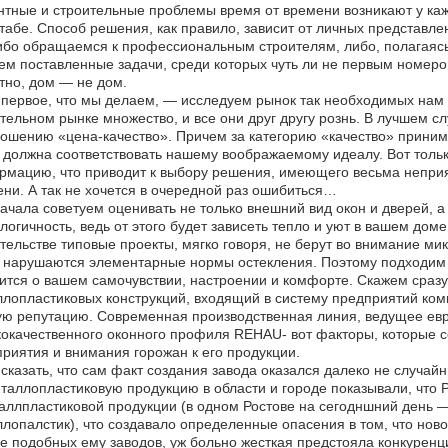
тные и строительные проблемы время от времени возникают у кажд
абе. Способ решения, как правило, зависит от личных представлен
бо обращаемся к профессиональным строителям, либо, полагаясь н
м поставленные задачи, среди которых чуть ли не первым номером 
тно, дом — не дом.
 первое, что мы делаем, — исследуем рынок так необходимых нам 
тельном рынке множество, и все они друг другу рознь. В лучшем 
ошению «цена-качество». Причем за категорию «качество» принима
 должна соответствовать нашему воображаемому идеалу. Вот толь
мацию, что приводит к выбору решения, имеющего весьма неприя
ни. А так не хочется в очередной раз ошибиться…
ачала советуем оценивать не только внешний вид окон и дверей, а
логичность, ведь от этого будет зависеть тепло и уют в вашем до
тельстве типовые проекты, мягко говоря, не берут во внимание ми
 нарушаются элементарные нормы остекления. Поэтому подходим 
ится о вашем самочувствии, настроении и комфорте. Скажем сразу
лопластиковых конструкций, входящий в систему предприятий ко
ю репутацию. Современная производственная линия, ведущее ев
окачественного оконного профиля REHAU- вот факторы, которые с
риятия и внимания горожан к его продукции.
сказать, что сам факт создания завода оказался далеко не случа
таллопластиковую продукцию в области и городе показывали, что 
аллпластиковой продукции (в одном Ростове на сегодншний день 
лопалстик), что создавало определенные опасения в том, что нов
е подобных ему заводов, уж больно жесткая предстояла конкуренц