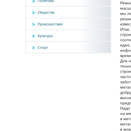
Политика
Ремон
масшт
Общество
мы ли
решае
извес
Происшествия
Итак,
строи
Культура
соотн
идее,
Спорт
инфор
време
Для н
техно
строи
часто
забот
метал
добру
высок
предп
Надо 
на ме
в мет
метал
в мор