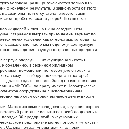
ого человека, разница заключается только в их
ий о конечном результате. В зависимости от этого
а свой опыт или отсутствие такового, сами
стоит проблема окон и дверей. Без них, как
новых дверей и окон, а их на сегодняшнем
случае, стараемся выбрать приемлемый вариант по
ется некая условная характеристика, которая, по
ко, к сожалению, часто мы недополучаем нужную
тные последствия впустую потраченных средств и
 в первую очередь, — их функциональность и
ме. К сожалению, в серийном жилищном
кроклимат помещений, не говоря уже о том, что
к главному — выбору производителя, который
 — далеко ходить не надо. Завод по изготовлению
мпании «МИТОС», по праву имеет в Новочеркасске
ропейское оборудование с использованием
егодня являются основой активной деятельности
йным. Маркетинговые исследования, изучение спроса
Ростовский регион не испытывает особого дефицита
— порядка 30 предприятий, выпускающих
очеркасское предприятие могло попросту «утонуть»
ия. Однако прямая «привязка» к полному