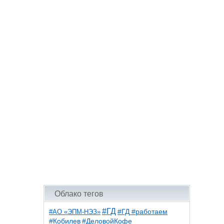
Облако тегов
#ГД
#АО «ЭПМ-НЭЗ»
#ГД #работаем
#ДеловойКофе
#Кобилев