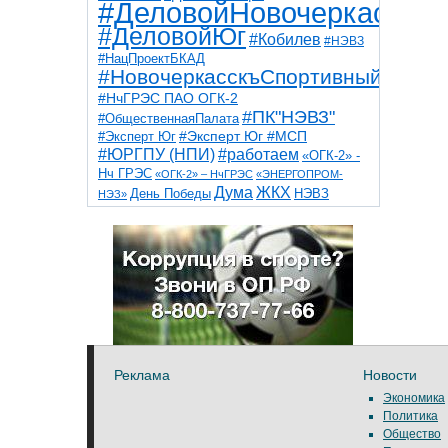
#ДеловойНовочеркасск
#ДеловойЮг
#Кобилев
#НЭВЗ
#НацПроектБКАД
#НовочеркасскъСпортивный
#НчГРЭС ПАО ОГК-2
#ПК"НЭВЗ"
#ОбщественнаяПалата
#Эксперт Юг
#Эксперт Юг #МСП
#ЮРГПУ (НПИ)
#работаем
«ОГК-2» -
Нч ГРЭС
«ОГК-2» – НчГРЭС
«ЭНЕРГОПРОМ-
Дума
ЖКХ
НЭВЗ
День Победы
НЭЗ»
ТНТ
НчГРЭС
Победа
Собор
ТПП
благоустройство
ветераны
выборы
дети
дороги
казаки
коррупция
космос
парк
общественная палата
пожар
роща
спорт
художники
театр
транспорт
Реклама
Новости
Экономика
Политика
Общество