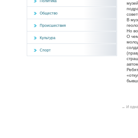
Политика
музей
подра
Общество
совет
В муз
геоло
Происшествия
Но в
О чем
Культура
молод
солда
Спорт
(прав
страш
авто
Ребят
«отку
бывши
←
И одна