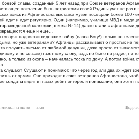
 боевой славы, созданный 5 лет назад при Союзе ветеранов Афган
стающее поколение быть патриотами своей Родины учат не раз в г
ских войск из Афганистана выставки музея посещали более 100 че
ей идут и идут регулярно. Одни (например, училище МВД и медиц
горазведочный колледжи, школа № 14) давно стали с афганцами д
озвращаются еще и еще…
 говорят подростки видевшие войну (слава Богу!) только по теле
ыми, но уже ветеранами? Афганцы рассказывают о простых на перв
та получить письмо от любимой девушки, даже просто от знакомого
дивому и не совсем) газетному слову, ведь не было ни радио, ни 
но, а только из окопа – начиналась тоска по дому. А потом война с
мат…
а слушают. Слушают и понимают, что через год или два их ждет вое
пить» от армии. Они приходят в союз ветеранов Афганистана, чтобы
е солдаты видят в глазах ребят интерес и понимание, они хотят по
 книжка на полке — воин
Щедрые 