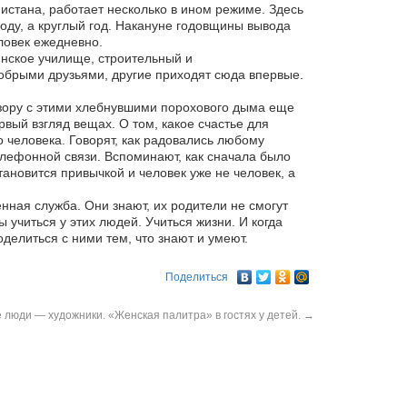
истана, работает несколько в ином режиме. Здесь
оду, а круглый год. Накануне годовщины вывода
ловек ежедневно.
инское училище, строительный и
обрыми друзьями, другие приходят сюда впервые.
визору с этими хлебнувшими порохового дыма еще
ый взгляд вещах. О том, какое счастье для
 человека. Говорят, как радовались любому
телефонной связи. Вспоминают, как сначала было
тановится привычкой и человек уже не человек, а
нная служба. Они знают, их родители не смогут
 учиться у этих людей. Учиться жизни. И когда
делиться с ними тем, что знают и умеют.
Поделиться
люди — художники. «Женская палитра» в гостях у детей.
→