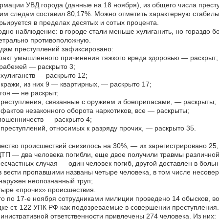
мации УВД города (данные на 18 ноября), из общего числа прест
им следам составил 80,17%. Можно отметить характерную стабильн
рьируется в пределах десятых и сотых процента.
дно наблюдение: в городе стали меньше хулиганить, но гораздо бо
етрально противоположную.
дам преступлений зафиксировано:
акт умышленного причинения тяжкого вреда здоровью — раскрыт;
рабежей — раскрыто 3;
хулиганств — раскрыто 12;
кражи, из них 9 — квартирных, — раскрыто 17;
гон — не раскрыт;
реступления, связанные с оружием и боеприпасами, — раскрыты;
фактов незаконного оборота наркотиков, все — раскрыты;
ошенничеств — раскрыто 4;
преступлений, относимых к разряду прочих, — раскрыто 35.
ество происшествий снизилось на 30%, — их зарегистрировано 25, 
ТП — два человека погибли, еще двое получили травмы различной
есчастных случая — один человек погиб, другой доставлен в больн
 вести пропавшими названы четыре человека, в том числе несове
наружен неопознанный труп;
тыре «прочих» происшествия.
го по 17-е ноября сотрудниками милиции проведено 14 обысков, во
ке ст. 122 УПК РФ как подозреваемые в совершении преступления.
инистративной ответственности привлечены 274 человека. Из них: