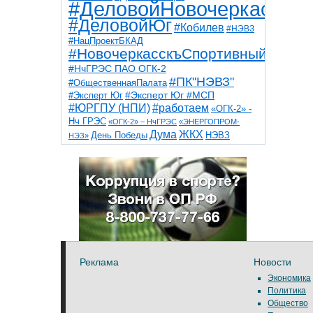
#ДеловойНовочеркасск
#ДеловойЮг
#Кобилев
#НЭВЗ
#НацПроектБКАД
#НовочеркасскъСпортивный
#НчГРЭС ПАО ОГК-2
#ПК"НЭВЗ"
#ОбщественнаяПалата
#Эксперт Юг
#Эксперт Юг #МСП
#ЮРГПУ (НПИ)
#работаем
«ОГК-2» -
Нч ГРЭС
«ОГК-2» – НчГРЭС
«ЭНЕРГОПРОМ-
Дума
ЖКХ
НЭВЗ
День Победы
НЭЗ»
ТНТ
НчГРЭС
Победа
Собор
ТПП
благоустройство
ветераны
выборы
дети
дороги
казаки
коррупция
космос
парк
общественная палата
пожар
роща
спорт
художники
театр
транспорт
Реклама
Новости
Экономика
Политика
Общество