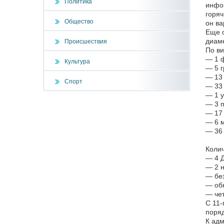
Политика
инфор
горяч
Общество
он ва
Еще о
диам
Происшествия
По ви
— 1 ф
Культура
— 5 г
— 13 
Спорт
— 33 
— 1 у
— 3 п
— 17 
— 6 м
— 36 
Колич
— 4 Д
— 2 н
— без
— об
— че
С 11-
поряд
К адм