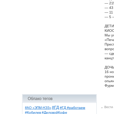
— 21
— 43 
— 11 
— 5 —
ДЕТИ
КИОС
Мы уж
«Печа
Прест
вопро
— сде
канцт
ДОЧЬ
16 но
прони
опьян
Фурма
Облако тегов
←
Вести 
#ГД
#АО «ЭПМ-НЭЗ»
#ГД #работаем
#ДеловойКофе
#Кобилев