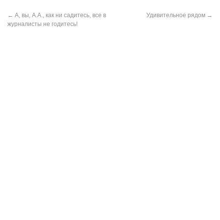
←
А, вы, А.А., как ни садитесь, все в
Удивительное рядом
→
журналисты не годитесь!