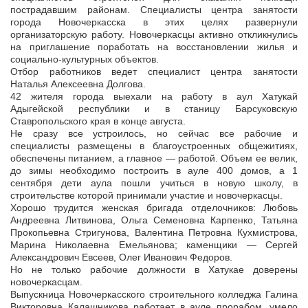
пострадавшим районам. Специалисты центра занятости
города Новочеркасска в этих целях развернули
организаторскую работу. Новочеркасцы активно откликнулись
на приглашение поработать на восстановлении жилья и
социально-культурных объектов.
Отбор работников ведет специалист центра занятости
Наталья Алексеевна Долгова.
42 жителя города выехали на работу в аул Хатукай
Адыгейской республики и в станицу Барсуковскую
Ставропольского края в конце августа.
Не сразу все устроилось, но сейчас все рабочие и
специалисты размещены в благоустроенных общежитиях,
обеспечены питанием, а главное — работой. Объем ее велик,
до зимы необходимо построить в ауле 400 домов, а 1
сентября дети аула пошли учиться в новую школу, в
строительстве которой принимали участие и новочеркасцы.
Хорошо трудится женская бригада отделочников: Любовь
Андреевна Литвинова, Ольга Семеновна Карпенко, Татьяна
Прокопьевна Стригунова, Валентина Петровна Кухмистрова,
Марина Николаевна Емельянова; каменщики — Сергей
Александрович Евсеев, Олег Иванович Федоров.
Но не только рабочие должности в Хатукае доверены
новочеркасцам.
Выпускница Новочеркасского строительного колледжа Галина
Викторовна Калашникова работает в ауле прорабом, умело