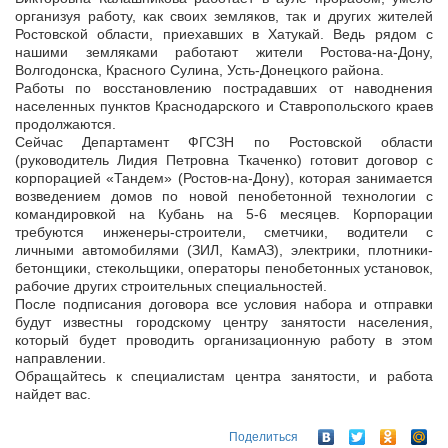
организуя работу, как своих земляков, так и других жителей
Ростовской области, приехавших в Хатукай. Ведь рядом с
нашими земляками работают жители Ростова-на-Дону,
Волгодонска, Красного Сулина, Усть-Донецкого района.
Работы по восстановлению пострадавших от наводнения
населенных пунктов Краснодарского и Ставропольского краев
продолжаются.
Сейчас Департамент ФГСЗН по Ростовской области
(руководитель Лидия Петровна Ткаченко) готовит договор с
корпорацией «Тандем» (Ростов-на-Дону), которая занимается
возведением домов по новой пенобетонной технологии с
командировкой на Кубань на 5-6 месяцев. Корпорации
требуются инженеры-строители, сметчики, водители с
личными автомобилями (ЗИЛ, КамАЗ), электрики, плотники-
бетонщики, стекольщики, операторы пенобетонных установок,
рабочие других строительных специальностей.
После подписания договора все условия набора и отправки
будут известны городскому центру занятости населения,
который будет проводить организационную работу в этом
направлении.
Обращайтесь к специалистам центра занятости, и работа
найдет вас.
Поделиться