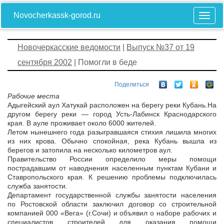
Novocherkassk-gorod.ru
Новочеркасские ведомости
|
Выпуск №37 от 19
сентября 2002
| Помогли в беде
Поделиться
Рабочие места
Адыгейский аул Хатукай расположен на берегу реки Кубань.На
другом берегу реки — город Усть-Лабинск Краснодарского
края. В ауле проживает около 6000 жителей.
Летом нынешнего года разыгравшаяся стихия лишила многих
из них крова. Обычно спокойная, река Кубань вышла из
берегов и затопила на несколько километров аул.
Правительство России определило меры помощи
пострадавшим от наводнения населенным пунктам Кубани и
Ставропольского края. К решению проблемы подключилась
служба занятости.
Департамент государственной службы занятости населения
по Ростовской области заключил договор со строительной
компанией 000 «Вега» (г.Сочи) и объявил о наборе рабочих и
специалистов строителей для оказания помощи