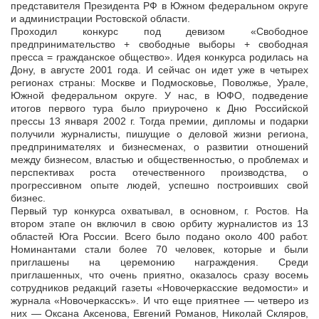
представителя Президента РФ в Южном федеральном округе
и администрации Ростовской области.
Проходил конкурс под девизом «Свободное
предпринимательство + свободные выборы + свободная
пресса = гражданское общество». Идея конкурса родилась на
Дону, в августе 2001 года. И сейчас он идет уже в четырех
регионах страны: Москве и Подмосковье, Поволжье, Урале,
Южной федеральном округе. У нас, в ЮФО, подведение
итогов первого тура было приурочено к Дню Российской
прессы 13 января 2002 г. Тогда премии, дипломы и подарки
получили журналисты, пишущие о деловой жизни региона,
предпринимателях и бизнесменах, о развитии отношений
между бизнесом, властью и общественностью, о проблемах и
перспективах роста отечественного производства, о
прогрессивном опыте людей, успешно построивших свой
бизнес.
Первый тур конкурса охватывал, в основном, г. Ростов. На
втором этапе он включил в свою орбиту журналистов из 13
областей Юга России. Всего было подано около 400 работ.
Номинантами стали более 70 человек, которые и были
приглашены на церемонию награждения. Среди
приглашенных, что очень приятно, оказалось сразу восемь
сотрудников редакций газеты «Новочеркасские ведомости» и
журнала «Новочеркасскъ». И что еще приятнее — четверо из
них — Оксана Аксенова, Евгений Романов, Николай Скляров,