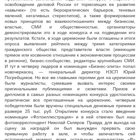
освобождение деловой России от тормозящих ее развитие
«кавычек» (то есть бюрократических барьеров, теневых
явлений, негативных стереотипов), а также формирование
новых принципов во взаимоотношениях между бизнесом,
властью, СМИ и общественностью, организаторы
демонстрировали это в ходе конкурса и на подведении его
результатов. Кстати, в ходе церемонии были оглашены и итоги
опроса выявления рейтинга между тремя категориями
гражданского общества: представители власти (имеющие
прямое или косвенное отношение к экономическим процессам
в регионе), бизнес-сообщество, редакторы крупнейших СМИ.
И тут в четверку лидеров в номинации «Бизнес-элита» попал
новочеркасец — генеральный директор НЗСП Юрий
Погребщиков. Но все же главными героями дня на церемонии
были журналисты, сумевшие вызвать интерес своими
оригинальными публикациями и сюжетами. Призов и
дипломов в самых разных номинациях конкурса удостоились
практически все приглашенные на церемонию, четверым
победителям были вручены специальные денежные премии в
размере 25 тыс. руб. Открытием конкурса стало введение
номинации «Фотоиллюстрация» и в ней отмечен был наш
фотокорреспондент Николай Скляров. Правда, для выхода на
сцену за наградой он был вынужден прервать свою
привычную работу в зале, и чтобы запечатлеть сей
исторический момент, всем остальным журналистам «В»