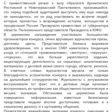
С приветственной речью к залу обратился Архиепископ
Ростовской и Новочеркасский Пантелеимон, признавшийся,
что перед подобной аудиторией выступать ему еще никогда
не приходилось, но он рад участвовать во встрече людей,
которые причастны к возрождению истории, могущества и
процветания России. Прозвучало приветствие от губернатора
области, Полномочного представителя Президента в ЮФО.
В церемонии награждения участвовало большинство
организаторов конкурса, лично вручавших журналистам призы,
дипломы, цветы. Представители бизнеса выражали
удовлетворение, что у многих СМИ наметилась тенденция
ухода от сплошной «развлекаловки», «желтухи», «чернухи»,
«порнухи», что все больше укрепляются издания,
акцентирующие деятельность на серьезных, аналитических
материалах о деловой жизни своего города, области, региона.
В ответных словах журналистов звучала не только
благодарность устроителям конкурса и выражалась надежда
на дальнейшее сотрудничество. Журналисты с энтузиазмом
воспринимали тот факт, что и деловые люди начинают
воспринимать их профессию как общественно-политическую и
весьма значимую. Обстановка на церемонии была
совершенно неформальная, известные бизнесмены
представали людьми вполне доступными, готовыми и к
серьезному диалогу, и к шутливому общению.
Провозгласив важнейшими задачами конкурса очищение и