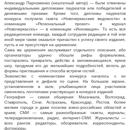
Александр Пархоменко (нештатный автор) — были отмечены
индивидуальными дипломами лауреатов или победителей и
денежными призами. Кроме того, дипломы лауреатов
конкурса получили газета «Новочеркасские ведомости» в
номинации «Региональный проект» и журнал
«Новочеркасскъ» — в номинации «Инновация». То есть вся
редакционная команда, каждый сотрудник редакции в той или
иной мере также оказался причастен к успеху своего издания,
пусть и не присутствуя на церемонии.
Сама же церемония заслуживает отдельного описания, ибо
организаторы удачно обошли рифы формализма,
постарались превратить действо в запоминающееся, яркое
шоу, продумав его до мельчайших подробностей, вплоть до
формы приглашения и способа встречи гостей…
Знакомство с номинантами конкурса началось с их
представления и дефиле по сцене. На большом экране,
установленном в зале, улыбающиеся лица участников
сменялись логотипами участвующих в конкурсе изданий.
География — самая обширная: Махачкала, Волгоград,
Ставрополь, Сочи, Астрахань, Краснодар, Ростов, более
мелкие города и даже поселки южно-российских областей и
краев; СМИ — самые разнообразные: газеты, журналы,
телерадиокомпании, радио, интернет-СМИ. Журналисты —
всех рангов: редакторы, обозреватели, корреспонденты,
фотокорры.