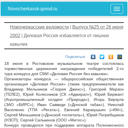
Novocherkassk-gorod.ru
Новочеркасские ведомости
|
Выпуск №25 от 26 июня
2002
| Деловая Россия избавляется от лишних
кавычек
Поделиться
18 июня в Ростовском музыкальном театре состоялась
торжественная церемония награждения победителей 2-го
тура конкурса для СМИ «Деловая Россия без кавычек».
Организаторы конкурса — общероссийская общественная
организация «Деловая Россия» (такие предприниматели как
Владимир Мельников «Глория Джинс»), Григорий Мерзон
(ТЕЛЕ2), Юрий Колесников (СК «Адмирал»), Юрий Бермант
(Агропромышленный холдинг «Природа»), Игорь Бирзула
(ЗАО «БИРС»), Иван Саввиди («Донской табак»), Николай
Василенко (ТПА «Регата»), Евгений Каракушьян («КМ»),
Сергей Меньшиков («Донской госпиталь»), Юрий Погребщиков
(НЗСП), Сергей Салькинов (ООО «Митос»).
Конкурс проводился при поддержке аппарата Полномочного