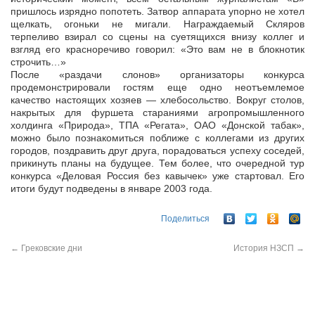
пришлось изрядно попотеть. Затвор аппарата упорно не хотел
щелкать, огоньки не мигали. Награждаемый Скляров
терпеливо взирал со сцены на суетящихся внизу коллег и
взгляд его красноречиво говорил: «Это вам не в блокнотик
строчить…»
После «раздачи слонов» организаторы конкурса
продемонстрировали гостям еще одно неотъемлемое
качество настоящих хозяев — хлебосольство. Вокруг столов,
накрытых для фуршета стараниями агропромышленного
холдинга «Природа», ТПА «Регата», ОАО «Донской табак»,
можно было познакомиться поближе с коллегами из других
городов, поздравить друг друга, порадоваться успеху соседей,
прикинуть планы на будущее. Тем более, что очередной тур
конкурса «Деловая Россия без кавычек» уже стартовал. Его
итоги будут подведены в январе 2003 года.
Поделиться
←
Грековские дни
История НЗСП
→