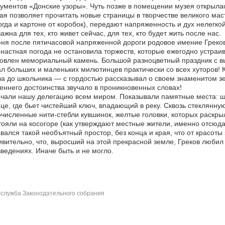
ументов «Донские узоры». Чуть позже в помещении музея открыла
ая позволяет прочитать новые страницы в творчестве великого ма
огда и картоне от коробок), передают напряженность и дух нелегк
ажна для тех, кто живет сейчас, для тех, кто будет жить после нас.
ня после пятичасовой напряженной дороги родовое имение Греков
настная погода не остановила торжеств, которые ежегодно устра
овлен мемориальный камень. Большой разноцветный праздник с в
л больших и маленьких милютинцев практически со всех хуторов! 
а до школьника — с гордостью рассказывал о своем знаменитом зе
еннего достоинства звучало в проникновенных словах!
чали нашу делегацию всем миром. Показывали памятные места: ш
це, где бьет чистейший ключ, впадающий в реку. Сквозь стеклянную
численные нити-стебли кувшинок, желтые головки, которых раскрыл
ояли на косогоре (как утверждают местные жители, именно отсюд
вался такой необъятный простор, без конца и края, что от красоты
вительно, что, выросший на этой прекрасной земле, Греков любил 
ведениях. Иначе быть и не могло.
служба Законодательного собрания