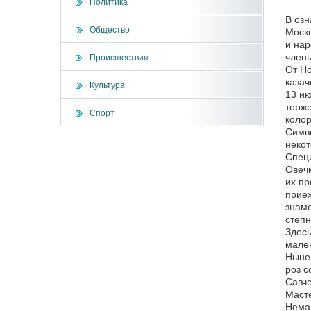
Политика
В озн
Общество
Москв
и нар
члены
Происшествия
От Но
казач
Культура
13 ию
торже
Спорт
колор
Симво
некот
Специ
Овечк
их пр
приех
знаме
степн
Здесь
мален
Ныне,
роз с
Савче
Масте
Нема