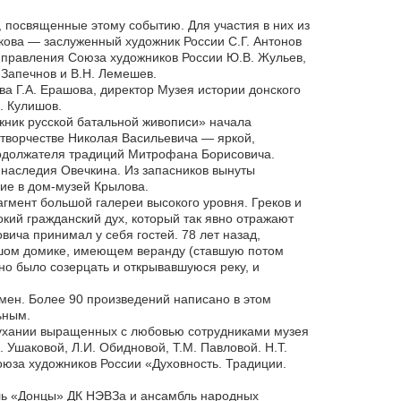
 посвященные этому событию. Для участия в них из
ова — заслуженный художник России С.Г. Антонов
ь правления Союза художников России Ю.В. Жульев,
 Запечнов и В.Н. Лемешев.
ва Г.А. Ерашова, директор Музея истории донского
. Кулишов.
жник русской батальной живописи» начала
 творчестве Николая Васильевича — яркой,
родолжателя традиций Митрофана Борисовича.
 наследия Овечкина. Из запасников вынуты
шие в дом-музей Крылова.
гмент большой галереи высокого уровня. Греков и
кий гражданский дух, который так явно отражают
ча принимал у себя гостей. 78 лет назад,
льшом домике, имеющем веранду (ставшую потом
но было созерцать и открывавшуюся реку, и
емен. Более 90 произведений написано в этом
ьным.
оухании выращенных с любовью сотрудниками музея
. Ушаковой, Л.И. Обидновой, Т.М. Павловой. Н.Т.
Союза художников России «Духовность. Традиции.
ь «Донцы» ДК НЭВЗа и ансамбль народных