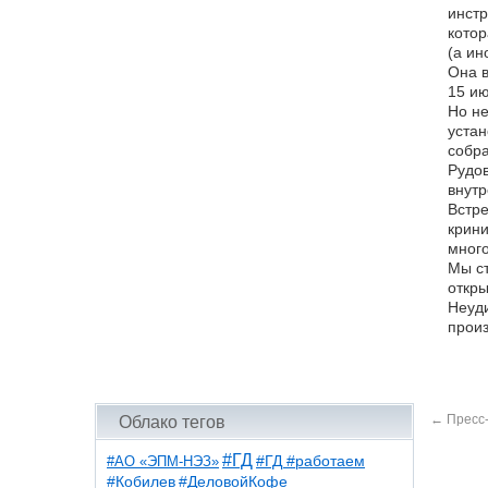
инстр
котор
(а ин
Она в
15 ию
Но не
устан
собра
Рудов
внутр
Встре
крини
много
Мы ст
откры
Неуди
произ
←
Пресс-
Облако тегов
#ГД
#АО «ЭПМ-НЭЗ»
#ГД #работаем
#ДеловойКофе
#Кобилев