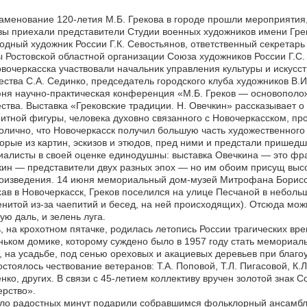
аменование 120-летия М.Б. Грекова в городе прошли мероприятия,
ы приехали представители Студии военных художников имени Грек
одный художник России Г.К. Севостьянов, ответственный секретар
 Ростовской областной организации Союза художников России Г.С.
вочеркасска участвовали начальник управления культуры и искусст
ества С.А. Сединко, председатель городского клуба художников В.И
ня научно-практическая конференция «М.Б. Греков — основополо
ства. Выставка «Грековские традиции. Н. Овечкин» рассказывает о
итной фигуры, человека духовно связанного с Новочеркасском, п
лично, что Новочеркасск получил большую часть художественного
орые из картин, эскизов и этюдов, пред ними и предстали пришед
алисты в своей оценке единодушны: выставка Овечкина — это фра
ин — представители двух разных эпох — но им обоим присущ высо
оизведения. 14 июня мемориальный дом-музей Митрофана Борисови
ав в Новочеркасск, Греков поселился на улице Песчаной в небо
нитой из-за чаепитий и бесед, на ней происходящих). Отсюда мож
ую даль, и зелень луга.
, на крохотном пятачке, родилась летопись России трагических вр
ьком домике, которому суждено было в 1957 году стать мемориал
 на усадьбе, под сенью ореховых и акациевых деревьев при благ
остоялось чествование ветеранов: Т.А. Поповой, Т.Л. Пигасовой, К.Л
нко, других. В связи с 45-летием коллективу вручен золотой знак 
рство».
ло радостных минут подарили собравшимся фольклорный ансамбл