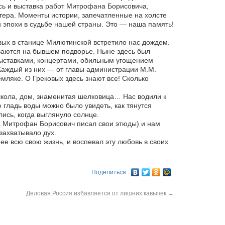
сь и выставка работ Митрофана Борисовича,
стера. Моменты истории, запечатленные на холсте
ой эпохи в судьбе нашей страны. Это — наша память!
ых в станице Милютинской встретило нас дождем.
иваются на бывшем подворье. Ныне здесь был
ыставками, концертами, обильным угощением
Каждый из них — от главы администрации М.М.
мляке. О Грековых здесь знают все! Сколько
кола, дом, знаменитая шелковица… Нас водили к
 гладь воды можно было увидеть, как тянутся
ись, когда выглянуло солнце.
а Митрофан Борисович писал свои этюды) и нам
 захватывало дух.
ее всю свою жизнь, и воспевал эту любовь в своих
Поделиться
Деловая Россия избавляется от лишних кавычек
→