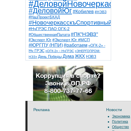
#ДеловойНовочеркасск
#ДеловойЮг
#Кобилев
#НЭВЗ
#НацПроектБКАД
#НовочеркасскъСпортивный
#НчГРЭС ПАО ОГК-2
#ПК"НЭВЗ"
#ОбщественнаяПалата
#Эксперт Юг
#Эксперт Юг #МСП
#ЮРГПУ (НПИ)
#работаем
«ОГК-2» -
Нч ГРЭС
«ОГК-2» – НчГРЭС
«ЭНЕРГОПРОМ-
Дума
ЖКХ
НЭВЗ
День Победы
НЭЗ»
ТНТ
НчГРЭС
Победа
Собор
ТПП
благоустройство
ветераны
выборы
дети
дороги
казаки
коррупция
космос
парк
общественная палата
пожар
роща
спорт
художники
театр
транспорт
Реклама
Новости
Экономика
Политика
Общество