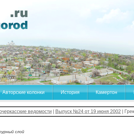
Авторские колонки
История
Камертон
очеркасские ведомости
|
Выпуск №24 от 19 июня 2002
| Гре
турный слой