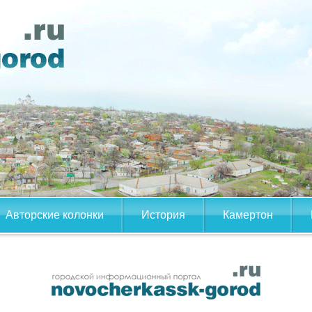
Авторские колонки
История
Камертон