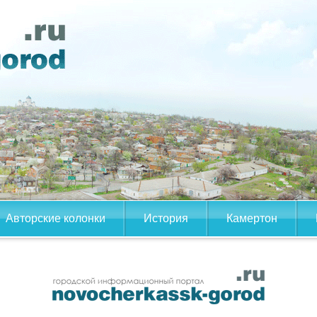
Авторские колонки
История
Камертон