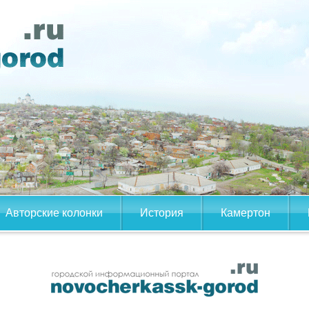
Авторские колонки
История
Камертон