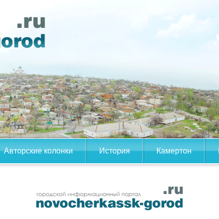
Авторские колонки
История
Камертон