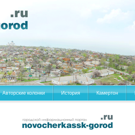
Авторские колонки
История
Камертон