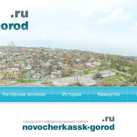
Авторские колонки
История
Камертон