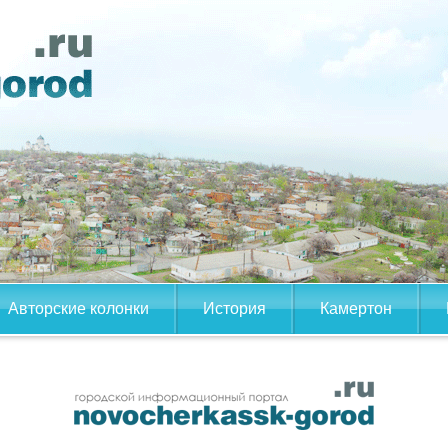
Авторские колонки
История
Камертон